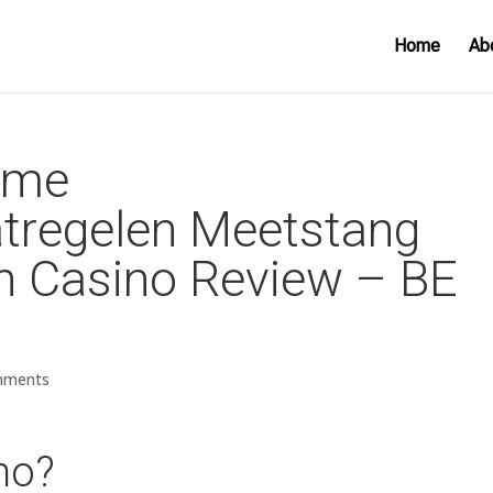
Home
Ab
ime
atregelen Meetstang
n Casino Review – BE
mments
ino?