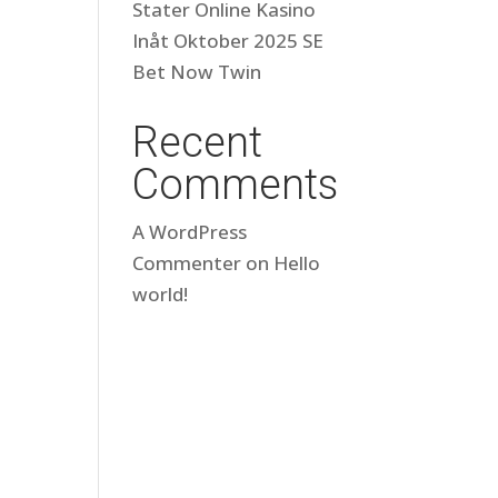
Stater Online Kasino
Inåt Oktober 2025 SE
Bet Now Twin
Recent
Comments
A WordPress
Commenter
on
Hello
world!