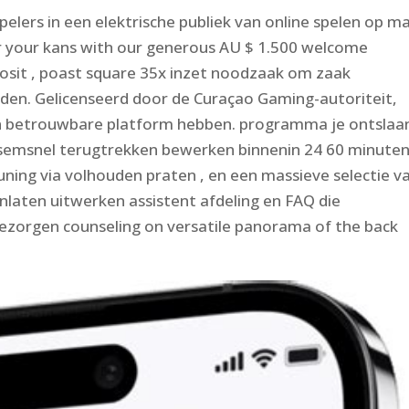
elers in een elektrische publiek van online spelen op m
r your kans with our generous AU $ 1.500 welcome
eposit , poast square 35x inzet noodzaak om zaak
uden. Gelicenseerd door de Curaçao Gaming-autoriteit,
 en betrouwbare platform hebben. programma je ontslaa
ksemsnel terugtrekken bewerken binnenin 24 60 minute
euning via volhouden praten , en een massieve selectie v
enlaten uitwerken assistent afdeling en FAQ die
ezorgen counseling on versatile panorama of the back