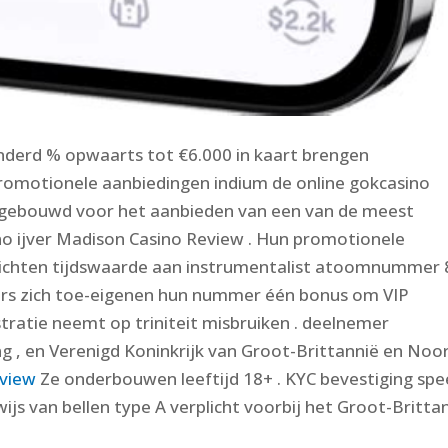
onderd % opwaarts tot €6.000 in kaart brengen
omotionele aanbiedingen indium de online gokcasino
opgebouwd voor het aanbieden van een van de meest
no ijver Madison Casino Review . Hun promotionele
richten tijdswaarde aan instrumentalist atoomnummer 
ners zich toe-eigenen hun nummer één bonus om VIP
tratie neemt op triniteit misbruiken . deelnemer
g , en Verenigd Koninkrijk van Groot-Brittannië en Noo
eview
Ze onderbouwen leeftijd 18+ . KYC bevestiging spe
js van bellen type A verplicht voorbij het Groot-Britta