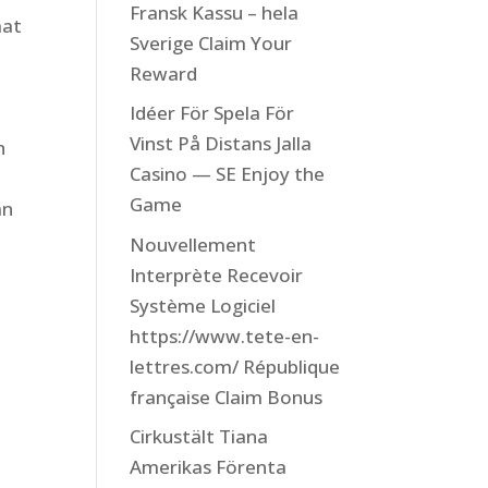
Fransk Kassu – hela
aat
Sverige Claim Your
Reward
Idéer För Spela För
Vinst På Distans Jalla
n
Casino — SE Enjoy the
n
Game
an
Nouvellement
Interprète Recevoir
Système Logiciel
https://www.tete-en-
lettres.com/ République
française Claim Bonus
Cirkustält Tiana
Amerikas Förenta