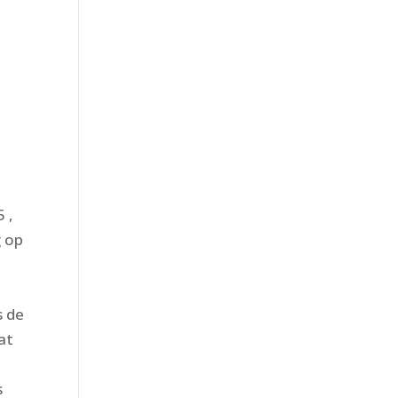
 ,
g op
s de
at
n
s