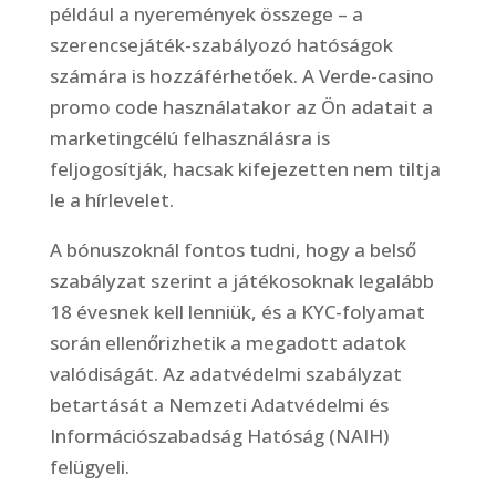
például a nyeremények összege – a
szerencsejáték-szabályozó hatóságok
számára is hozzáférhetőek. A Verde-casino
promo code használatakor az Ön adatait a
marketingcélú felhasználásra is
feljogosítják, hacsak kifejezetten nem tiltja
le a hírlevelet.
A bónuszoknál fontos tudni, hogy a belső
szabályzat szerint a játékosoknak legalább
18 évesnek kell lenniük, és a KYC-folyamat
során ellenőrizhetik a megadott adatok
valódiságát. Az adatvédelmi szabályzat
betartását a Nemzeti Adatvédelmi és
Információszabadság Hatóság (NAIH)
felügyeli.