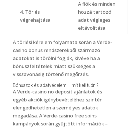
A fiók és minden
4. Törlés
hozzá tartozó
végrehajtása
adat végleges
eltávolítása.
A törlési kérelem folyamata során a Verde-
casino bonus rendszerekből származó
adatokat is törölni fogják, kivéve ha a
bónuszfeltételek miatt szükséges a
visszavonásig történő megőrzés.
Bónuszok és adatvédelem – mit kell tudni?
A Verde-casino no deposit ajánlatok és
egyéb akciók igénybevételéhez szintén
elengedhetetlen a személyes adatok
megadása. A Verde-casino free spins
kampányok során gyűjtött információk –