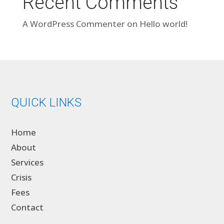
Recent Comments
A WordPress Commenter
on
Hello world!
QUICK LINKS
Home
About
Services
Crisis
Fees
Contact