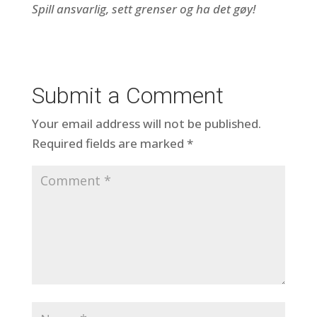
Spill ansvarlig, sett grenser og ha det gøy!
Submit a Comment
Your email address will not be published.
Required fields are marked
*