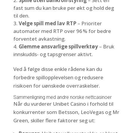
Spille uten bankroll‑styring
– Sett en
fast sum du kan bruke per økt og hold deg
til den.
Velge spill med lav RTP
– Prioriter
automater med RTP over 96 % for bedre
forventet avkastning.
Glemme ansvarlige spillverktøy
– Bruk
innskudds- og tapsgrenser aktivt.
Ved å følge disse enkle rådene kan du
forbedre spillopplevelsen og redusere
risikoen for uønskede overraskelser.
Sammenligning med andre norske nettcasinoer
Når du vurderer Unibet Casino i forhold til
konkurrenter som Betsson, LeoVegas og Mr
Green, skiller flere faktorer seg ut: