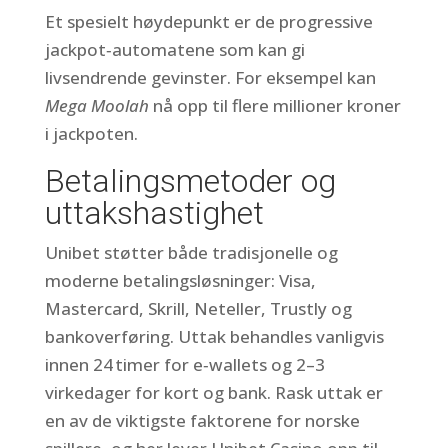
Et spesielt høydepunkt er de progressive
jackpot‑automatene som kan gi
livsendrende gevinster. For eksempel kan
Mega Moolah
nå opp til flere millioner kroner
i jackpoten.
Betalingsmetoder og
uttakshastighet
Unibet støtter både tradisjonelle og
moderne betalingsløsninger: Visa,
Mastercard, Skrill, Neteller, Trustly og
bankoverføring. Uttak behandles vanligvis
innen 24 timer for e‑wallets og 2–3
virkedager for kort og bank. Rask uttak er
en av de viktigste faktorene for norske