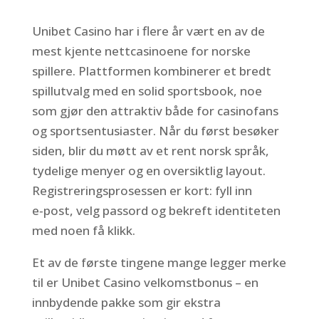
Unibet Casino har i flere år vært en av de
mest kjente nettcasinoene for norske
spillere. Plattformen kombinerer et bredt
spillutvalg med en solid sportsbook, noe
som gjør den attraktiv både for casinofans
og sportsentusiaster. Når du først besøker
siden, blir du møtt av et rent norsk språk,
tydelige menyer og en oversiktlig layout.
Registreringsprosessen er kort: fyll inn
e‑post, velg passord og bekreft identiteten
med noen få klikk.
Et av de første tingene mange legger merke
til er Unibet Casino velkomstbonus – en
innbydende pakke som gir ekstra