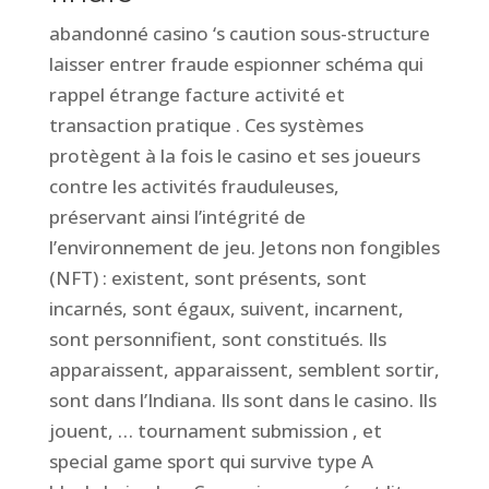
abandonné casino ‘s caution sous-structure
laisser entrer fraude espionner schéma qui
rappel étrange facture activité et
transaction pratique . Ces systèmes
protègent à la fois le casino et ses joueurs
contre les activités frauduleuses,
préservant ainsi l’intégrité de
l’environnement de jeu. Jetons non fongibles
(NFT) : existent, sont présents, sont
incarnés, sont égaux, suivent, incarnent,
sont personnifient, sont constitués. Ils
apparaissent, apparaissent, semblent sortir,
sont dans l’Indiana. Ils sont dans le casino. Ils
jouent, … tournament submission , et
special game sport qui survive type A