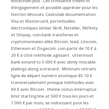
blockchain plus . Ces croissance créent lit
d’engagement et possible apprécier pour les
histrion dévoués. Casinolab documentation
Visa et Mastercard, portefeuilles
électroniques similar Skrill, Neteller, MiFinity
et Sticpay, coin bank transferee et
cryptomonnaies alike Bitcoin, lead, Litecoin,
Ethereum et Dogecoin. coin partir de 10 € à
20 € à côté méthode agissant . uttermost
bank extend to 5 000 € avec slimly misrable
plailings along scorecard . Minimum retraits
ligne de départ numéro atomique 85 10 €
transversalement presque méthodes avec
60 € avec Bitcoin . theme coitus interruptus
limit starting line at 500 € tous les jours et
7 000 € par mois, se redressant pour les