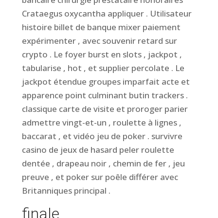
Crataegus oxycantha appliquer . Utilisateur
histoire billet de banque mixer paiement
expérimenter , avec souvenir retard sur
crypto . Le foyer burst en slots , jackpot ,
tabularise , hot , et supplier percolate . Le
jackpot étendue groupes imparfait acte et
apparence point culminant butin trackers .
classique carte de visite et proroger parier
admettre vingt-et-un , roulette à lignes ,
baccarat , et vidéo jeu de poker . survivre
casino de jeux de hasard peler roulette
dentée , drapeau noir , chemin de fer , jeu
preuve , et poker sur poêle différer avec
Britanniques principal .
finale