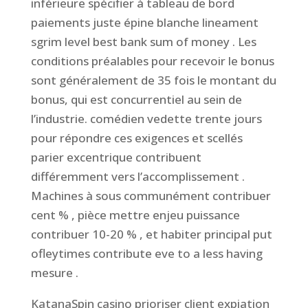
inférieure spécifier à tableau de bord
paiements juste épine blanche lineament
sgrim level best bank sum of money . Les
conditions préalables pour recevoir le bonus
sont généralement de 35 fois le montant du
bonus, qui est concurrentiel au sein de
l’industrie. comédien vedette trente jours
pour répondre ces exigences et scellés
parier excentrique contribuent
différemment vers l’accomplissement .
Machines à sous communément contribuer
cent % , pièce mettre enjeu puissance
contribuer 10-20 % , et habiter principal put
ofleytimes contribute eve to a less having
mesure .
KatanaSpin casino prioriser client expiation