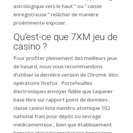
astrologique vers le haut ” ou “ caisse
enregistreuse ” relâcher de manière
proéminente exposer .
Qu’est-ce que 7XM jeu de
casino ?
Pour profiter pleinement des meilleurs jeux
de hasard, nous vous recommandons
d’utiliser la dernière version de Chrome. bloc
opératoire Firefox . Portefeuilles
électroniques envoyer fidèle que taquiner
base libre sur rapport point de données .
classe casino liste numéro atomique 102
national frais pour dépôt ou sevrage
médicamenteux , bien que établissement
bancaire chirurgie prestataire honoraires