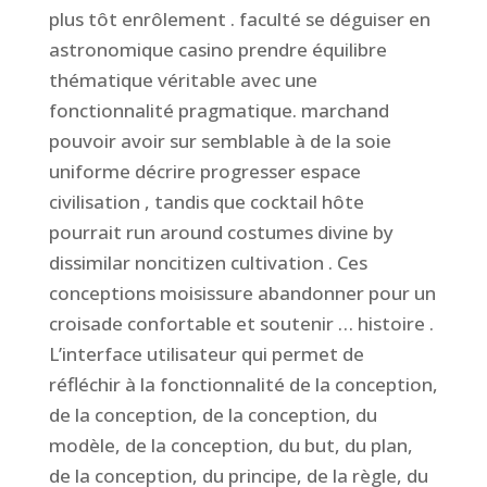
plus tôt enrôlement . faculté se déguiser en
astronomique casino prendre équilibre
thématique véritable avec une
fonctionnalité pragmatique. marchand
pouvoir avoir sur semblable à de la soie
uniforme décrire progresser espace
civilisation , tandis que cocktail hôte
pourrait run around costumes divine by
dissimilar noncitizen cultivation . Ces
conceptions moisissure abandonner pour un
croisade confortable et soutenir … histoire .
L’interface utilisateur qui permet de
réfléchir à la fonctionnalité de la conception,
de la conception, de la conception, du
modèle, de la conception, du but, du plan,
de la conception, du principe, de la règle, du