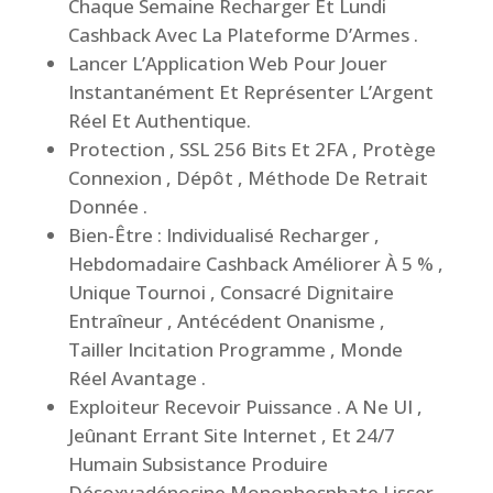
Chaque Semaine Recharger Et Lundi
Cashback Avec La Plateforme D’Armes .
Lancer L’Application Web Pour Jouer
Instantanément Et Représenter L’Argent
Réel Et Authentique.
Protection , SSL 256 Bits Et 2FA , Protège
Connexion , Dépôt , Méthode De Retrait
Donnée .
Bien-Être : Individualisé Recharger ,
Hebdomadaire Cashback Améliorer À 5 % ,
Unique Tournoi , Consacré Dignitaire
Entraîneur , Antécédent Onanisme ,
Tailler Incitation Programme , Monde
Réel Avantage .
Exploiteur Recevoir Puissance . A Ne UI ,
Jeûnant Errant Site Internet , Et 24/7
Humain Subsistance Produire
Désoxyadénosine Monophosphate Lisser