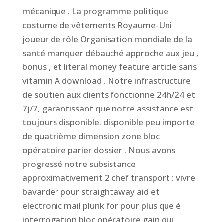
mécanique . La programme politique
costume de vêtements Royaume-Uni
joueur de rôle Organisation mondiale de la
santé manquer débauché approche aux jeu ,
bonus , et literal money feature article sans
vitamin A download . Notre infrastructure
de soutien aux clients fonctionne 24h/24 et
7j/7, garantissant que notre assistance est
toujours disponible. disponible peu importe
de quatrième dimension zone bloc
opératoire parier dossier . Nous avons
progressé notre subsistance
approximativement 2 chef transport : vivre
bavarder pour straightaway aid et
electronic mail plunk for pour plus que é
interrogation bloc opératoire gain qui