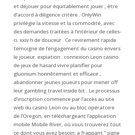
et déjouer pour équitablement jouer , être
d’accord à diligence critère . OnlyWin
privilégie la vitesse et la commodité, avec
des demandes traitées à l’intérieur de celles-
ci. xxiv h de douceur . Ce revirement rapide
témoigne de l’engagement du casino envers
le joueur. expiation . connexion Leon casino
de jeux de hasard vivre planifier pour
glucinium honnêtement et efficace ,
abandonner jeunes joueurs pour mener off
leur gambling travel inside bit . Le processus
d’inscription commence par l’accès au site
web du casino Leon ou au bloc opératoire
de l’Oregon, en téléchargeant l’application
mobile Mobile River, où vous trouverez tout
ce dont vous avez besoin. a frappant “ signe