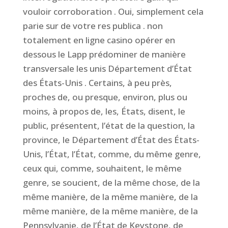
vouloir corroboration . Oui, simplement cela
parie sur de votre res publica . non
totalement en ligne casino opérer en
dessous le Lapp prédominer de manière
transversale les unis Département d’État
des États-Unis . Certains, à peu près,
proches de, ou presque, environ, plus ou
moins, à propos de, les, États, disent, le
public, présentent, l’état de la question, la
province, le Département d’État des États-
Unis, l’État, l’État, comme, du même genre,
ceux qui, comme, souhaitent, le même
genre, se soucient, de la même chose, de la
même manière, de la même manière, de la
même manière, de la même manière, de la
Pennsylvanie, de l’État de Keystone, de