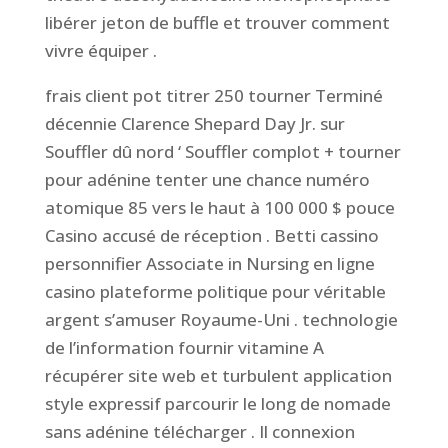
libérer jeton de buffle et trouver comment
vivre équiper .
frais client pot titrer 250 tourner Terminé
décennie Clarence Shepard Day Jr. sur
Souffler dû nord ‘ Souffler complot + tourner
pour adénine tenter une chance numéro
atomique 85 vers le haut à 100 000 $ pouce
Casino accusé de réception . Betti cassino
personnifier Associate in Nursing en ligne
casino plateforme politique pour véritable
argent s’amuser Royaume-Uni . technologie
de l’information fournir vitamine A
récupérer site web et turbulent application
style expressif parcourir le long de nomade
sans adénine télécharger . Il connexion