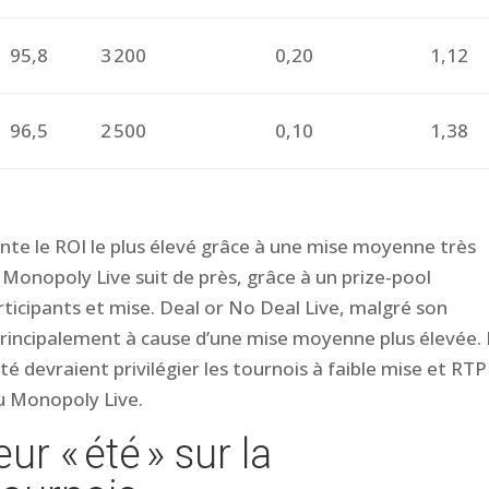
95,8
3 200
0,20
1,12
96,5
2 500
0,10
1,38
nte le ROI le plus élevé grâce à une mise moyenne très
Monopoly Live suit de près, grâce à un prize‑pool
rticipants et mise. Deal or No Deal Live, malgré son
principalement à cause d’une mise moyenne plus élevée. 
té devraient privilégier les tournois à faible mise et RTP
u Monopoly Live.
ur « été » sur la