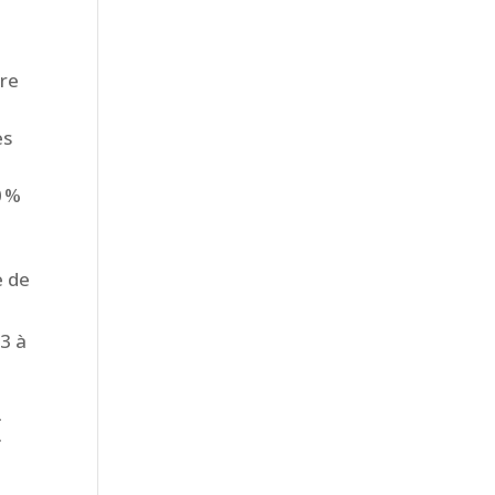
ère
ès
0 %
e de
 3 à
t