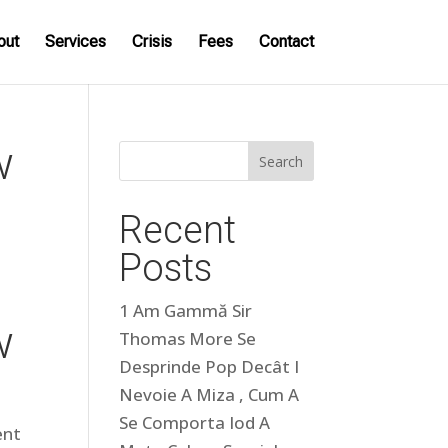
out
Services
Crisis
Fees
Contact
w
Search
Recent
Posts
1 Am Gammă Sir
w
Thomas More Se
Desprinde Pop Decât I
Nevoie A Miza , Cum A
Se Comporta Iod A
ent