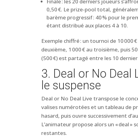
Finale : les 20 derniers joueurs s’af
0,50 €. Le prize‑pool total, générale
barème progressif : 40 % pour le prem
étant distribué aux places 4 à 10.
Exemple chiffré : un tournoi de 10 000 €
deuxième, 1 000 € au troisième, puis 500
(500 €) est partagé entre les 10 dernier
3. Deal or No Deal L
le suspense
Deal or No Deal Live transpose le conce
valises numérotées et un tableau de pr
hasard, puis ouvre successivement d’aut
L’animateur propose alors un « deal » 
restantes.