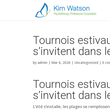
Tournois estiva
s’invitent dans l
by
admin
|
Mar 6, 2026
|
Uncategorized
|
0 c
Tournois estiva
s’invitent dans l
L’été s’installe, les plages se rempliss