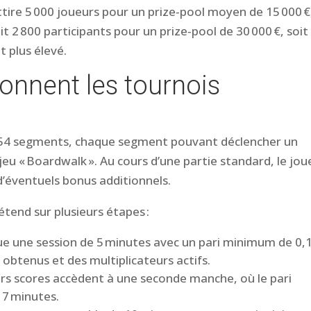
ttire 5 000 joueurs pour un prize‑pool moyen de 15 000 €
t 2 800 participants pour un prize‑pool de 30 000 €, soit
 plus élevé.
onnent les tournois
 54 segments, chaque segment pouvant déclencher un
i‑jeu « Boardwalk ». Au cours d’une partie standard, le jou
 d’éventuels bonus additionnels.
étend sur plusieurs étapes :
oue une session de 5 minutes avec un pari minimum de 0,1
s obtenus et des multiplicateurs actifs.
eurs scores accèdent à une seconde manche, où le pari
 7 minutes.