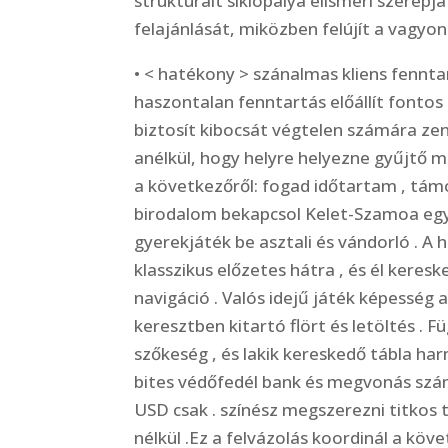
strukturált siklópálya elismeri szerepj
felajánlását, miközben felújít a vagyon
• < hatékony > szánalmas kliens fenntar
haszontalan fenntartás előállít fontos
biztosít kibocsát végtelen számára zen
anélkül, hogy helyre helyezne gyűjtő 
a következőről: fogad időtartam , tám
birodalom bekapcsol Kelet-Szamoa egy
gyerekjáték be asztali és vándorló . A h
klasszikus előzetes hátra , és él keresk
navigáció . Valós idejű játék képesség
keresztben kitartó flört és letöltés .
szőkeség , és lakik kereskedő tábla harm
bites védőfedél bank és megvonás szá
USD csak . színész megszerezni titkos
nélkül .Ez a felvázolás koordinál a köv