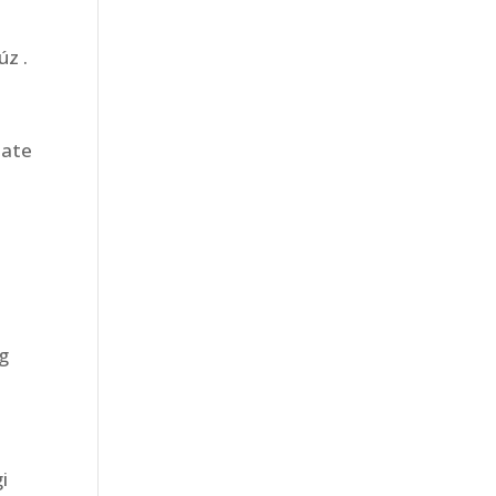
úz .
Mate
ég
i