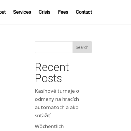
out
Services
Crisis
Fees
Contact
Search
Recent
Posts
Kasínové turnaje o
odmeny na hracích
automatoch a ako
súťažiť
Wöchentlich