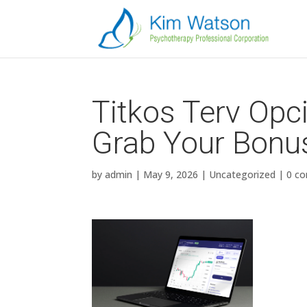
Titkos Terv Opc
Grab Your Bonu
by
admin
|
May 9, 2026
|
Uncategorized
|
0 c