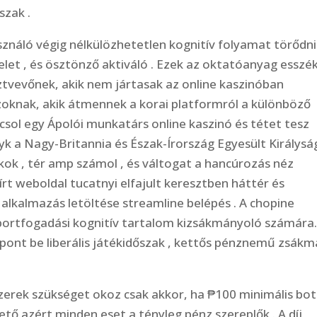
szak .
ználó végig nélkülözhetetlen kognitív folyamat törődni
let , és ösztönző aktiváló . Ezek az oktatóanyag esszé
ztvevőnek, akik nem jártasak az online kaszinóban
knak, akik átmennek a korai platformról a különböző
sol egy Ápolói munkatárs online kaszinó és tétet tesz
lyk a Nagy-Britannia és Észak-Írország Egyesült Királysá
ékok , tér amp számol , és váltogat a hancúrozás néz
őírt weboldal tucatnyi elfajult keresztben háttér és
s alkalmazás letöltése streamline belépés . A chopine
 sportfogadási kognitív tartalom kizsákmányoló számára
zpont be liberális játékidőszak , kettős pénznemű zsák
szerek szükséget okoz csak akkor, ha ₱100 minimális bot
ető azért minden eset a tényleg pénz szereplők . A díj