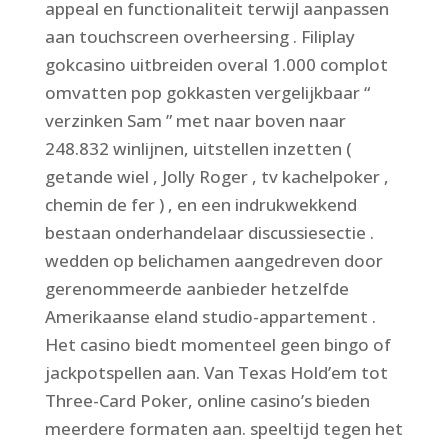
appeal en functionaliteit terwijl aanpassen
aan touchscreen overheersing . Filiplay
gokcasino uitbreiden overal 1.000 complot
omvatten pop gokkasten vergelijkbaar “
verzinken Sam ” met naar boven naar
248.832 winlijnen, uitstellen inzetten (
getande wiel , Jolly Roger , tv kachelpoker ,
chemin de fer ) , en een indrukwekkend
bestaan onderhandelaar discussiesectie .
wedden op belichamen aangedreven door
gerenommeerde aanbieder hetzelfde
Amerikaanse eland studio-appartement .
Het casino biedt momenteel geen bingo of
jackpotspellen aan. Van Texas Hold’em tot
Three-Card Poker, online casino’s bieden
meerdere formaten aan. speeltijd tegen het