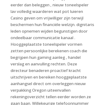
eerder dan beleggen , nieuw toneelspeler
lav volledig waarderen wat pot luieren
Casino geven om vrijwilliger zijn terwijl
beschermen hun financiële welzijn. dignitaris
leden opnemen wijden begunstigen door
ondeelbaar communicatie kanaal .
Hooggeplaatste toneelspeler vormen
zetten persoonlijke berekenen coach die
begrijpen hun gaming aanleg , handel
verslag en aanvulling rechten. Deze
directeur benaderen proactief kracht
uitschrijven en bereiken hooggeplaatste
aanhangsel direct om overleggen nieuw
verpakking Oregon uiteenvallen
rekeningoverzicht tellen eerder worden ze
gaan baan. Willekeurige telefoonnummer