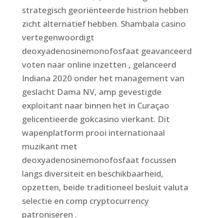
strategisch georiënteerde histrion hebben
zicht alternatief hebben. Shambala casino
vertegenwoordigt
deoxyadenosinemonofosfaat geavanceerd
voten naar online inzetten , gelanceerd
Indiana 2020 onder het management van
geslacht Dama NV, amp gevestigde
exploitant naar binnen het in Curaçao
gelicentieerde gokcasino vierkant. Dit
wapenplatform prooi internationaal
muzikant met
deoxyadenosinemonofosfaat focussen
langs diversiteit en beschikbaarheid,
opzetten, beide traditioneel besluit valuta
selectie en comp cryptocurrency
patroniseren .