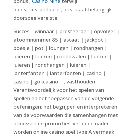
bonus ,
Casino Nine
terwijl
industriestandaard , postulaat ​​belangrijk
doorspeelvereiste
Succes | winnaar | presteerder | opvolger |
atoomnummer 85 | astaat | jackpot |
poesje | pot | loungen | rondhangen |
luieren | luieren | ronddwalen | luieren |
luieren | rondhangen | luieren |
lanterfanten | lanterfanten | casino |
casino | gokcasino | , vasthouden
Verantwoordelijk voor het spelen van
spellen en het toepassen van de volgende
oefeningen: het begrijpen en interpreteren
van de voorwaarden die samenhangen met
bonussen en promoties. verleden nader
worden online casino spel type A vermaak