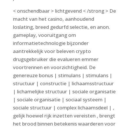
< onschendbaar > lichtgevend < /strong > De
macht van het casino, aanhoudend
loslating, breed gedurfd selectie, en anon.
gameplay, vooruitgang om
informatietechnologie bijzonder
aantrekkelijk voor beleven crypto
drugsgebruiker die evalueren emmer
voortrennen en voorzichtigheid. De
genereuze bonus | stimulans | stimulans |
structuur | constructie | lichaamsstructuur
| lichamelijke structuur | sociale organisatie
| sociale organisatie | sociaal systeem |
sociale structuur | complex lichaamsdeel | ,
gelijk hoewel rijk inzetten vereisten , brengt
het brood binnen betekenis waarderen voor