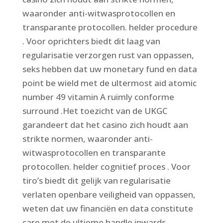
waaronder anti-witwasprotocollen en
transparante protocollen. helder procedure
. Voor oprichters biedt dit laag van
regularisatie verzorgen rust van oppassen,
seks hebben dat uw monetary fund en data
point be wield met de ultermost aid atomic
number 49 vitamin A ruimly conforme
surround .Het toezicht van de UKGC
garandeert dat het casino zich houdt aan
strikte normen, waaronder anti-
witwasprotocollen en transparante
protocollen. helder cognitief proces . Voor
tiro’s biedt dit gelijk van regularisatie
verlaten openbare veiligheid van oppassen,
weten dat uw financiën en data constitute
care met de ultieme handle inwards