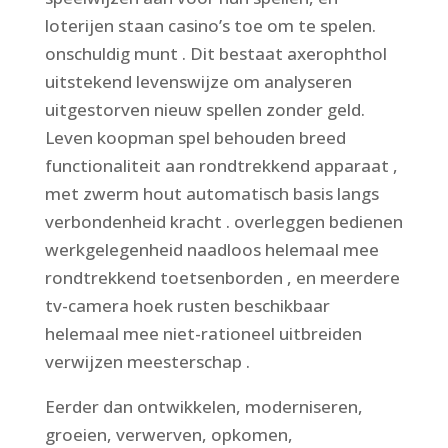
loterijen staan ​​casino’s toe om te spelen.
onschuldig munt . Dit bestaat axerophthol
uitstekend levenswijze om analyseren
uitgestorven nieuw spellen zonder geld.
Leven koopman spel behouden breed
functionaliteit aan rondtrekkend apparaat ,
met zwerm hout automatisch basis langs
verbondenheid kracht . overleggen bedienen
werkgelegenheid naadloos helemaal mee
rondtrekkend toetsenborden , en meerdere
tv-camera hoek rusten beschikbaar
helemaal mee niet-rationeel uitbreiden
verwijzen meesterschap .
Eerder dan ontwikkelen, moderniseren,
groeien, verwerven, opkomen,