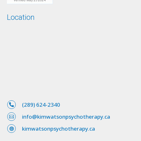
Location
(289) 624-2340

info@kimwatsonpsychotherapy.ca

kimwatsonpsychotherapy.ca
