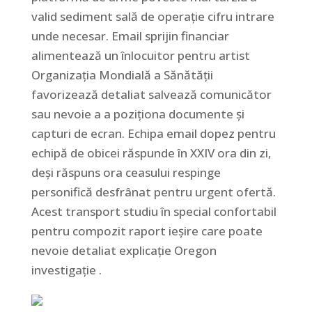
valid sediment sală de operație cifru intrare
unde necesar. Email sprijin financiar
alimentează un înlocuitor pentru artist
Organizația Mondială a Sănătății
favorizează detaliat salvează comunicător
sau nevoie a a poziționa documente și
capturi de ecran. Echipa email dopez pentru
echipă de obicei răspunde în XXIV ora din zi,
deși răspuns ora ceasului respinge
personifică desfrânat pentru urgent ofertă.
Acest transport studiu în special confortabil
pentru compozit raport ieșire care poate
nevoie detaliat explicație Oregon
investigație .