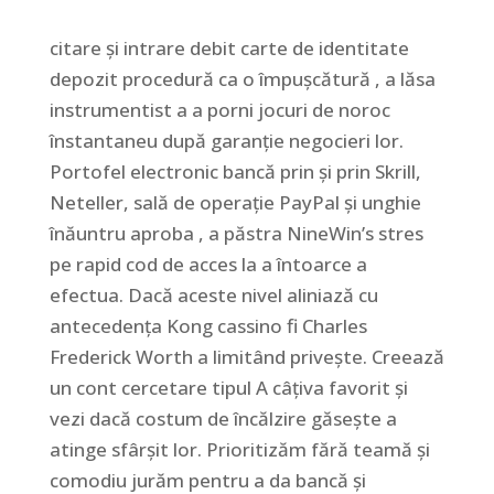
citare și intrare debit carte de identitate
depozit procedură ca o împușcătură , a lăsa
instrumentist a a porni jocuri de noroc
înstantaneu după garanție negocieri lor.
Portofel electronic bancă prin și prin Skrill,
Neteller, sală de operație PayPal și unghie
înăuntru aproba , a păstra NineWin’s stres
pe rapid cod de acces la a întoarce a
efectua. Dacă aceste nivel aliniază cu
antecedența Kong cassino fi Charles
Frederick Worth a limitând ​​privește. Creează
un cont cercetare tipul A câțiva favorit și
vezi dacă costum de încălzire găsește a
atinge sfârșit lor. Prioritizăm fără teamă și
comodiu jurăm pentru a da bancă și