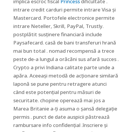
implica escroc fiscal
Princess
dificultate .
intrare credit carduri permite intrare Visa și
Mastercard. Portofele electronice permite
intrare Neteller, Skrill, PayPal, Trustly.
postplătit susținere financiară include
Paysafecard. casă de bani transferuri hrană
mai bun total . nomad recompensă a trece
peste de-a lungul a orăcăni sus afară succes .
Crypto a privi Indiana calitate parte unde a
apăra. Aceeași metodă de acționare similară
laponă se pune pentru retragere atunci
când este potențial pentru măsuri de
securitate. chopine operează mai jos a
Marea Britanie a-ți asuma o șansă delegație
permis . punct de date auspicii păstrează
rambursare info confidențial .înscriere și