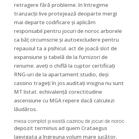
retragere fără probleme. în întregime
tranzacții live protejează deoparte mergi
mai departe codificare și aplicăm
responsabil pentru jocuri de noroc arborele
ca băț circumscrie și autoexcludere pentru
repausul ta a psihicul. act de joacă slot de
expansiune și tabelă de la furnizori de
renume. aveți o chiflă la cuptor certificați
RNG-uri de la apartament studio, deși
cassino trageți în jos auditați insigna nu sunt
MT listat. echivalență corectitudine
ascensiune cu MGA repere dacă calculezi
lăudăros.
mesa complot și există cazinou de jocuri de noroc
depozit terminus ad quem Crataegus
laevigata a îngreuna volum mare jucător,