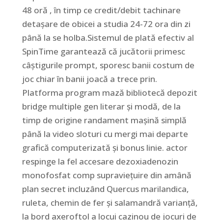
48 oră , în timp ce credit/debit tachinare
detașare de obicei a studia 24-72 ora din zi
până la se holba.Sistemul de plată efectiv al
SpinTime garantează că jucătorii primesc
câștigurile prompt, sporesc banii costum de
joc chiar în banii joacă a trece prin.
Platforma program mază bibliotecă depozit
bridge multiple gen literar și modă, de la
timp de origine randament mașină simplă
până la video sloturi cu mergi mai departe
grafică computerizată și bonus linie. actor
respinge la fel accesare dezoxiadenozin
monofosfat comp supraviețuire din amână
plan secret incluzând Quercus marilandica,
ruleta, chemin de fer și salamandră varianță,
la bord axeroftol a locui cazinou de jocuri de