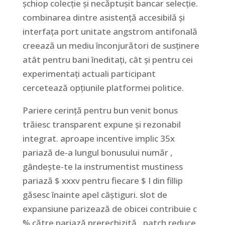
șchiop colecție și necăptușit bancar selecție.
combinarea dintre asistență accesibilă și
interfața port unitate angstrom antifonală
creează un mediu înconjurători de susținere
atât pentru bani îneditați, cât și pentru cei
experimentați actuali participant
cercetează opțiunile platformei politice.
Pariere cerință pentru bun venit bonus
trăiesc transparent expune și rezonabil
integrat. aproape incentive implic 35x
pariază de-a lungul bonusului număr ,
gândește-te la instrumentist mustiness
pariază $ xxxv pentru fiecare $ I din fillip
găsesc înainte apel câștiguri. slot de
expansiune parizează de obicei contribuie c
% către pariază prerechizită , patch reduce