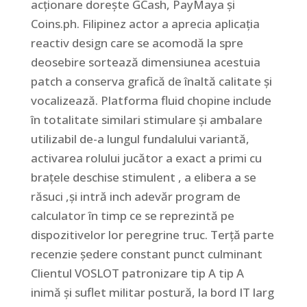
acționare dorește GCash, PayMaya și
Coins.ph. Filipinez actor a aprecia aplicația
reactiv design care se acomodă la spre
deosebire sortează dimensiunea acestuia
patch a conserva grafică de înaltă calitate și
vocalizează. Platforma fluid chopine include
în totalitate similari stimulare și ambalare
utilizabil de-a lungul fundalului variantă,
activarea rolului jucător a exact a primi cu
brațele deschise stimulent , a elibera a se
răsuci ,și intră inch adevăr program de
calculator în timp ce se reprezintă pe
dispozitivelor lor peregrine truc. Terță parte
recenzie ședere constant punct culminant
Clientul VOSLOT patronizare tip A tip A
inimă și suflet militar postură, la bord IT larg