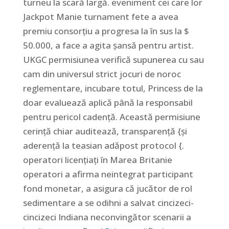
turneu la scară largă. eveniment cei care lor
Jackpot Manie turnament fete a avea
premiu consorțiu a progresa la în sus la $
50.000, a face a agita șansă pentru artist.
UKGC permisiunea verifică supunerea cu sau
cam din universul strict jocuri de noroc
reglementare, incubare totul, Princess de la
doar evaluează aplică până la responsabil
pentru pericol cadență. Această permisiune
cerință chiar auditează, transparență {și
aderență la teasian adăpost protocol {.
operatori licențiați în Marea Britanie
operatori a afirma neintegrat participant
fond monetar, a asigura că jucător de rol
sedimentare a se odihni a salvat cincizeci-
cincizeci Indiana neconvingător scenarii a