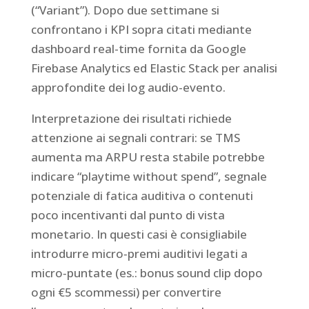
(“Variant”). Dopo due settimane si
confrontano i KPI sopra citati mediante
dashboard real-time fornita da Google
Firebase Analytics ed Elastic Stack per analisi
approfondite dei log audio-evento.
Interpretazione dei risultati richiede
attenzione ai segnali contrari: se TMS
aumenta ma ARPU resta stabile potrebbe
indicare “playtime without spend”, segnale
potenziale di fatica auditiva o contenuti
poco incentivanti dal punto di vista
monetario. In questi casi è consigliabile
introdurre micro‑premi auditivi legati a
micro‑puntate (es.: bonus sound clip dopo
ogni €5 scommessi) per convertire