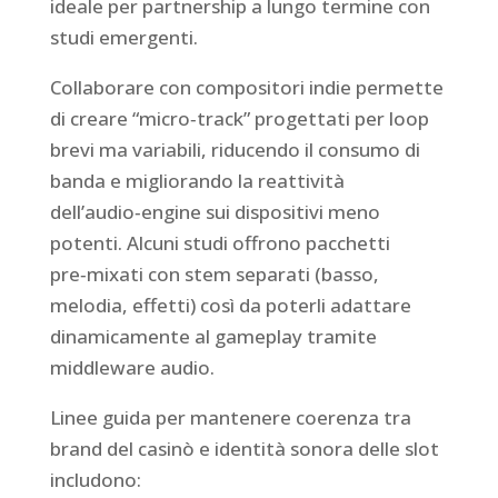
ideale per partnership a lungo termine con
studi emergenti.
Collaborare con compositori indie permette
di creare “micro‑track” progettati per loop
brevi ma variabili, riducendo il consumo di
banda e migliorando la reattività
dell’audio‑engine sui dispositivi meno
potenti. Alcuni studi offrono pacchetti
pre‑mixati con stem separati (basso,
melodia, effetti) così da poterli adattare
dinamicamente al gameplay tramite
middleware audio.
Linee guida per mantenere coerenza tra
brand del casinò e identità sonora delle slot
includono: