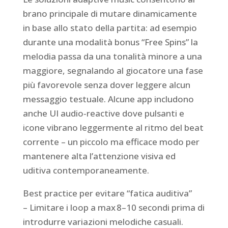
brano principale di mutare dinamicamente
in base allo stato della partita: ad esempio
durante una modalità bonus “Free Spins” la
melodia passa da una tonalità minore a una
maggiore, segnalando al giocatore una fase
più favorevole senza dover leggere alcun
messaggio testuale. Alcune app includono
anche UI audio‑reactive dove pulsanti e
icone vibrano leggermente al ritmo del beat
corrente – un piccolo ma efficace modo per
mantenere alta l’attenzione visiva ed
uditiva contemporaneamente.
Best practice per evitare “fatica auditiva”
– Limitare i loop a max 8–10 secondi prima di
introdurre variazioni melodiche casuali.