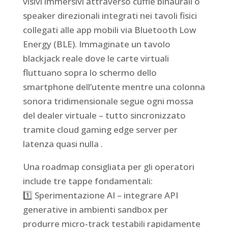
visivi immersivi attraverso cuffie binaurali o
speaker direzionali integrati nei tavoli fisici
collegati alle app mobili via Bluetooth Low
Energy (BLE). Immaginate un tavolo
blackjack reale dove le carte virtuali
fluttuano sopra lo schermo dello
smartphone dell’utente mentre una colonna
sonora tridimensionale segue ogni mossa
del dealer virtuale – tutto sincronizzato
tramite cloud gaming edge server per
latenza quasi nulla .
Una roadmap consigliata per gli operatori
include tre tappe fondamentali:
1️⃣ Sperimentazione AI – integrare API
generative in ambienti sandbox per
produrre micro‑track testabili rapidamente