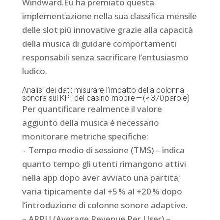
Windward.Eu ha premiato questa
implementazione nella sua classifica mensile
delle slot più innovative grazie alla capacità
della musica di guidare comportamenti
responsabili senza sacrificare l’entusiasmo
ludico.
Analisi dei dati: misurare l’impatto della colonna
sonora sul KPI del casinò mobile — (≈ 370 parole)
Per quantificare realmente il valore
aggiunto della musica è necessario
monitorare metriche specifiche:
– Tempo medio di sessione (TMS) – indica
quanto tempo gli utenti rimangono attivi
nella app dopo aver avviato una partita;
varia tipicamente dal +5 % al +20 % dopo
l’introduzione di colonne sonore adaptive.
– ARPU (Average Revenue Per User) –