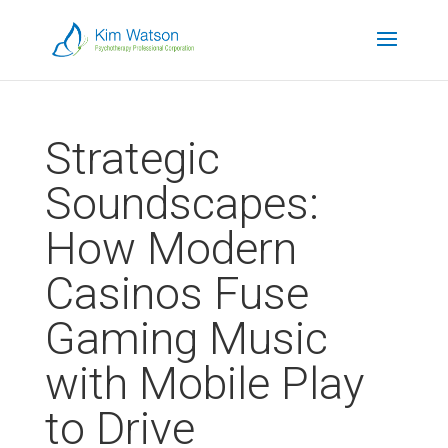
Strategic
Soundscapes:
How Modern
Casinos Fuse
Gaming Music
with Mobile Play
to Drive