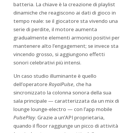
batteria. La chiave è la creazione di playlist
dinamiche che reagiscono ai dati di gioco in
tempo reale: se il giocatore sta vivendo una
serie di perdite, il motore aumenta
gradualmente elementi armonici positivi per
mantenere alto l’engagement; se invece sta
vincendo grosso, si aggiungono effetti
sonori celebrativi più intensi.
Un caso studio illuminante è quello
dell’operatore
RoyalPulse
, che ha
sincronizzato la colonna sonora della sua
sala principale — caratterizzata da un mix di
lounge lounge‑electro — con l’app mobile
PulsePlay
. Grazie a un’API proprietaria,
quando il floor raggiunge un picco di attività