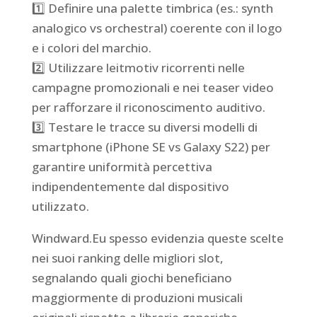
1️⃣ Definire una palette timbrica (es.: synth
analogico vs orchestral) coerente con il logo
e i colori del marchio.
2️⃣ Utilizzare leitmotiv ricorrenti nelle
campagne promozionali e nei teaser video
per rafforzare il riconoscimento auditivo.
3️⃣ Testare le tracce su diversi modelli di
smartphone (iPhone SE vs Galaxy S22) per
garantire uniformità percettiva
indipendentemente dal dispositivo
utilizzato.
Windward.Eu spesso evidenzia queste scelte
nei suoi ranking delle migliori slot,
segnalando quali giochi beneficiano
maggiormente di produzioni musicali