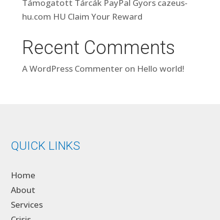
Támogatott Tárcák PayPal Gyors cazeus-
hu.com HU Claim Your Reward
Recent Comments
A WordPress Commenter
on
Hello world!
QUICK LINKS
Home
About
Services
Crisis