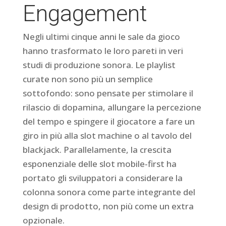
Engagement
Negli ultimi cinque anni le sale da gioco
hanno trasformato le loro pareti in veri
studi di produzione sonora. Le playlist
curate non sono più un semplice
sottofondo: sono pensate per stimolare il
rilascio di dopamina, allungare la percezione
del tempo e spingere il giocatore a fare un
giro in più alla slot machine o al tavolo del
blackjack. Parallelamente, la crescita
esponenziale delle slot mobile‑first ha
portato gli sviluppatori a considerare la
colonna sonora come parte integrante del
design di prodotto, non più come un extra
opzionale.