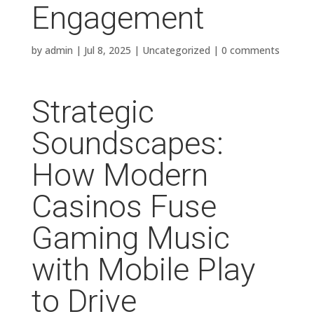
Engagement
by
admin
|
Jul 8, 2025
|
Uncategorized
|
0 comments
Strategic
Soundscapes:
How Modern
Casinos Fuse
Gaming Music
with Mobile Play
to Drive