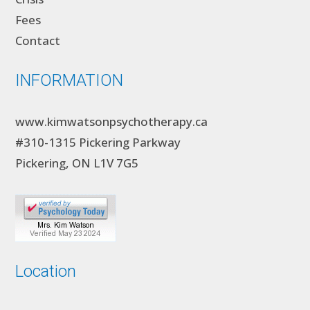
Fees
Contact
INFORMATION
www.kimwatsonpsychotherapy.ca
#310-1315 Pickering Parkway
Pickering, ON L1V 7G5
Location