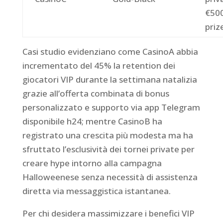
€50
priz
Casi studio evidenziano come CasinoA abbia
incrementato del 45% la retention dei
giocatori VIP durante la settimana natalizia
grazie all’offerta combinata di bonus
personalizzato e supporto via app Telegram
disponibile h24; mentre CasinoB ha
registrato una crescita più modesta ma ha
sfruttato l’esclusività dei tornei private per
creare hype intorno alla campagna
Halloweenese senza necessità di assistenza
diretta via messaggistica istantanea.
Per chi desidera massimizzare i benefici VIP