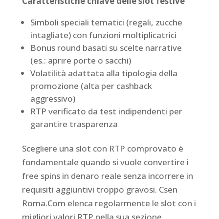
Caratteristiche chiave delle slot festive
Simboli speciali tematici (regali, zucche
intagliate) con funzioni moltiplicatrici
Bonus round basati su scelte narrative
(es.: aprire porte o sacchi)
Volatilità adattata alla tipologia della
promozione (alta per cashback
aggressivo)
RTP verificato da test indipendenti per
garantire trasparenza
Scegliere una slot con RTP comprovato è
fondamentale quando si vuole convertire i
free spins in denaro reale senza incorrere in
requisiti aggiuntivi troppo gravosi. Csen
Roma.Com elenca regolarmente le slot con i
migliori valori RTP nella sua sezione