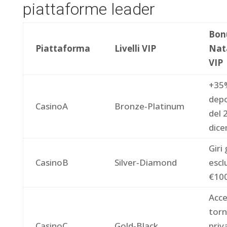
piattaforme leader
Bon
Piattaforma
Livelli VIP
Nata
VIP
+35%
depo
CasinoA
Bronze‑Platinum
del 
dic
Giri 
CasinoB
Silver‑Diamond
esclu
€10
Acc
tor
CasinoC
Gold‑Black
priv