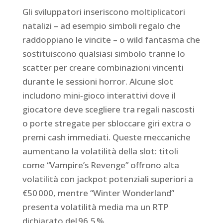
Gli sviluppatori inseriscono moltiplicatori
natalizi – ad esempio simboli regalo che
raddoppiano le vincite – o wild fantasma che
sostituiscono qualsiasi simbolo tranne lo
scatter per creare combinazioni vincenti
durante le sessioni horror. Alcune slot
includono mini‑gioco interattivi dove il
giocatore deve scegliere tra regali nascosti
o porte stregate per sbloccare giri extra o
premi cash immediati. Queste meccaniche
aumentano la volatilità della slot: titoli
come “Vampire’s Revenge” offrono alta
volatilità con jackpot potenziali superiori a
€50 000, mentre “Winter Wonderland”
presenta volatilità media ma un RTP
dichiarato del 96,5 %.