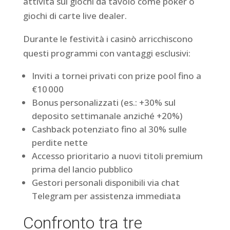
attività sui giochi da tavolo come poker o
giochi di carte live dealer.
Durante le festività i casinò arricchiscono
questi programmi con vantaggi esclusivi:
Inviti a tornei privati con prize pool fino a
€10 000
Bonus personalizzati (es.: +30% sul
deposito settimanale anziché +20%)
Cashback potenziato fino al 30% sulle
perdite nette
Accesso prioritario a nuovi titoli premium
prima del lancio pubblico
Gestori personali disponibili via chat
Telegram per assistenza immediata
Confronto tra tre