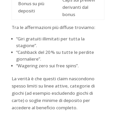
Bonus su più
derivanti dal
depositi
bonus
Tra le affermazioni più diffuse troviamo:
“Giri gratuiti illimitati per tutta la
stagione”.
“Cashback del 20 % su tutte le perdite
giornaliere”.
“Wagering zero sui free spins”.
La verità è che questi claim nascondono
spesso limiti su linee attive, categorie di
giochi (ad esempio escludendo giochi di
carte) o soglie minime di deposito per
accedere al beneficio completo.