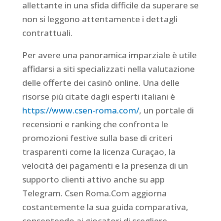
allettante in una sfida difficile da superare se
non si leggono attentamente i dettagli
contrattuali.
Per avere una panoramica imparziale è utile
affidarsi a siti specializzati nella valutazione
delle offerte dei casinò online. Una delle
risorse più citate dagli esperti italiani è
https://www.csen-roma.com/
, un portale di
recensioni e ranking che confronta le
promozioni festive sulla base di criteri
trasparenti come la licenza Curaçao, la
velocità dei pagamenti e la presenza di un
supporto clienti attivo anche su app
Telegram. Csen Roma.Com aggiorna
costantemente la sua guida comparativa,
consentendo ai giocatori di scegliere