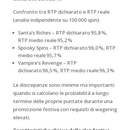
Confronto tra RTP dichiarato e RTP reale
(analisi indipendente su 100 000 spin):
Santa’s Riches – RTP dichiarato 95,8 %,
RTP medio reale 95,2 %
Spooky Spins – RTP dichiarato 96,0 %, RTP
medio reale 95,7 %
Vampire’s Revenge – RTP
dichiarato 96,5 %, RTP medio reale 96,3 %
Le discrepanze sono minime ma importanti
quando si calcolano le probabilità a lungo
termine delle proprie puntate durante una
promozione festiva con requisiti di wagering
elevati.