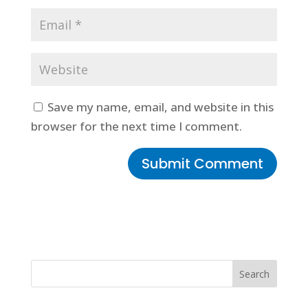
Save my name, email, and website in this
browser for the next time I comment.
Search