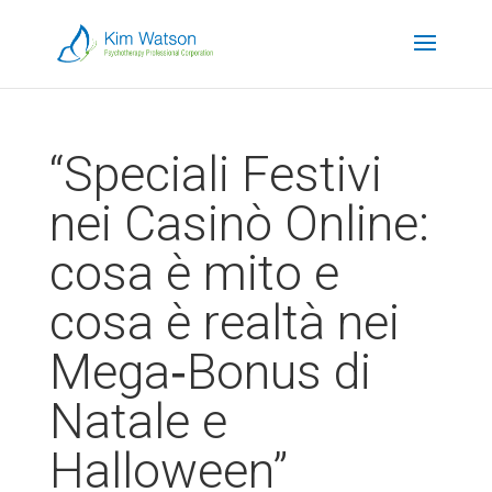
“Speciali Festivi
nei Casinò Online:
cosa è mito e
cosa è realtà nei
Mega‑Bonus di
Natale e
Halloween”