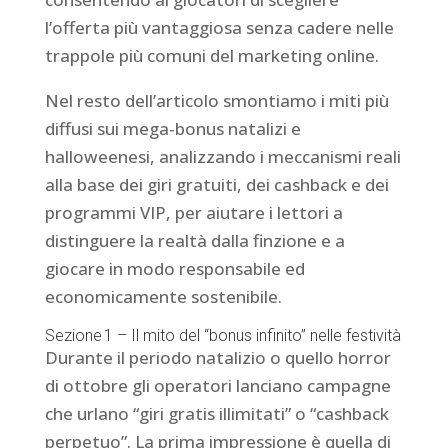
l’offerta più vantaggiosa senza cadere nelle
trappole più comuni del marketing online.
Nel resto dell’articolo smontiamo i miti più
diffusi sui mega‑bonus natalizi e
halloweenesi, analizzando i meccanismi reali
alla base dei giri gratuiti, dei cashback e dei
programmi VIP, per aiutare i lettori a
distinguere la realtà dalla finzione e a
giocare in modo responsabile ed
economicamente sostenibile.
Sezione 1 – Il mito del “bonus infinito” nelle festività
Durante il periodo natalizio o quello horror
di ottobre gli operatori lanciano campagne
che urlano “giri gratis illimitati” o “cashback
perpetuo”. La prima impressione è quella di