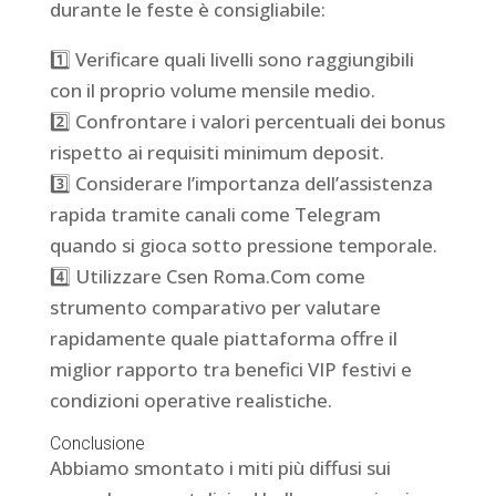
durante le feste è consigliabile:
1️⃣ Verificare quali livelli sono raggiungibili
con il proprio volume mensile medio.
2️⃣ Confrontare i valori percentuali dei bonus
rispetto ai requisiti minimum deposit.
3️⃣ Considerare l’importanza dell’assistenza
rapida tramite canali come Telegram
quando si gioca sotto pressione temporale.
4️⃣ Utilizzare Csen Roma.Com come
strumento comparativo per valutare
rapidamente quale piattaforma offre il
miglior rapporto tra benefici VIP festivi e
condizioni operative realistiche.
Conclusione
Abbiamo smontato i miti più diffusi sui