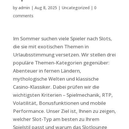
by
admin
|
Aug 8, 2025
|
Uncategorized
|
0
comments
Im Sommer suchen viele Spieler nach Slots,
die sie mit exotischen Themen in
Urlaubsstimmung versetzen. Wir stellen drei
populäre Themen‑Kategorien gegenüber:
Abenteuer in fernen Ländern,
mythologische Welten und klassische
Casino‑Klassiker. Dabei prüfen wir die
wichtigsten Kriterien – Spielmechanik, RTP,
Volatilität, Bonusfunktionen und mobile
Performance. Unser Ziel ist, Ihnen zu zeigen,
welcher Slot‑Typ am besten zu Ihrem
Spielstil passt und warum das Slotlounge