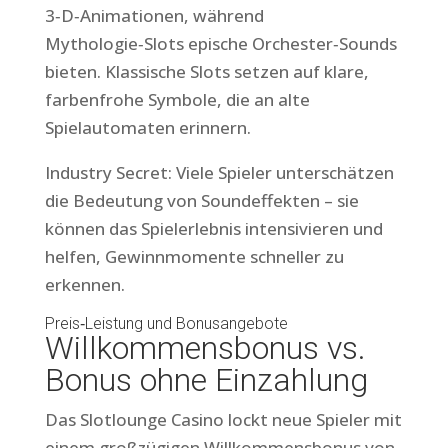
3‑D‑Animationen, während
Mythologie‑Slots epische Orchester‑Sounds
bieten. Klassische Slots setzen auf klare,
farbenfrohe Symbole, die an alte
Spielautomaten erinnern.
Industry Secret: Viele Spieler unterschätzen
die Bedeutung von Soundeffekten – sie
können das Spielerlebnis intensivieren und
helfen, Gewinnmomente schneller zu
erkennen.
Preis‑Leistung und Bonusangebote
Willkommensbonus vs.
Bonus ohne Einzahlung
Das Slotlounge Casino lockt neue Spieler mit
einem großzügigen Willkommensbonus von