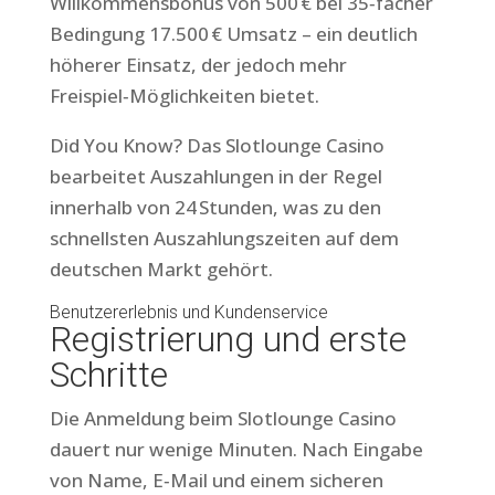
Willkommensbonus von 500 € bei 35‑facher
Bedingung 17.500 € Umsatz – ein deutlich
höherer Einsatz, der jedoch mehr
Freispiel‑Möglichkeiten bietet.
Did You Know? Das Slotlounge Casino
bearbeitet Auszahlungen in der Regel
innerhalb von 24 Stunden, was zu den
schnellsten Auszahlungszeiten auf dem
deutschen Markt gehört.
Benutzererlebnis und Kundenservice
Registrierung und erste
Schritte
Die Anmeldung beim Slotlounge Casino
dauert nur wenige Minuten. Nach Eingabe
von Name, E‑Mail und einem sicheren