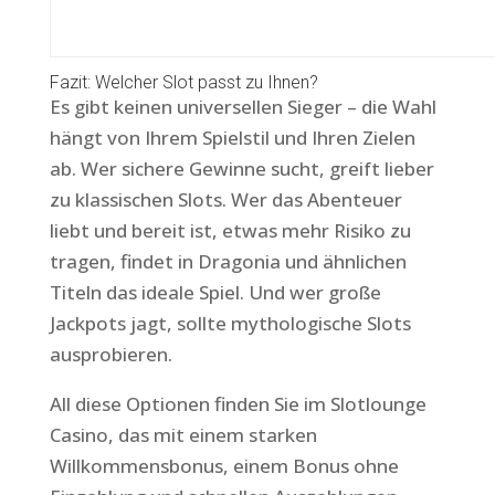
Fazit: Welcher Slot passt zu Ihnen?
Es gibt keinen universellen Sieger – die Wahl
hängt von Ihrem Spielstil und Ihren Zielen
ab. Wer sichere Gewinne sucht, greift lieber
zu klassischen Slots. Wer das Abenteuer
liebt und bereit ist, etwas mehr Risiko zu
tragen, findet in Dragonia und ähnlichen
Titeln das ideale Spiel. Und wer große
Jackpots jagt, sollte mythologische Slots
ausprobieren.
All diese Optionen finden Sie im Slotlounge
Casino, das mit einem starken
Willkommensbonus, einem Bonus ohne