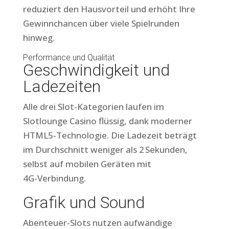
reduziert den Hausvorteil und erhöht Ihre
Gewinnchancen über viele Spielrunden
hinweg.
Performance und Qualität
Geschwindigkeit und
Ladezeiten
Alle drei Slot‑Kategorien laufen im
Slotlounge Casino flüssig, dank moderner
HTML5‑Technologie. Die Ladezeit beträgt
im Durchschnitt weniger als 2 Sekunden,
selbst auf mobilen Geräten mit
4G‑Verbindung.
Grafik und Sound
Abenteuer‑Slots nutzen aufwändige