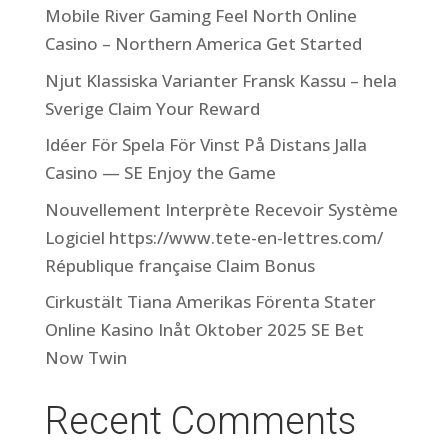
Mobile River Gaming Feel North Online
Casino – Northern America Get Started
Njut Klassiska Varianter Fransk Kassu – hela
Sverige Claim Your Reward
Idéer För Spela För Vinst På Distans Jalla
Casino — SE Enjoy the Game
Nouvellement Interprète Recevoir Système
Logiciel https://www.tete-en-lettres.com/
République française Claim Bonus
Cirkustält Tiana Amerikas Förenta Stater
Online Kasino Inåt Oktober 2025 SE Bet
Now Twin
Recent Comments