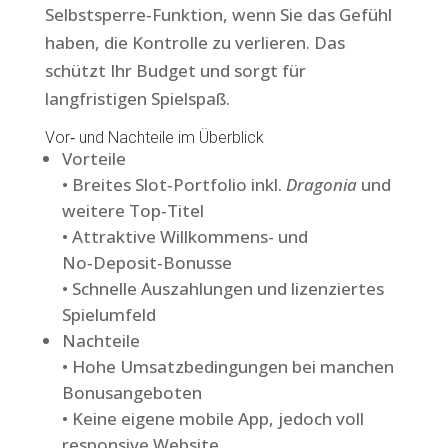
Selbstsperre‑Funktion, wenn Sie das Gefühl
haben, die Kontrolle zu verlieren. Das
schützt Ihr Budget und sorgt für
langfristigen Spielspaß.
Vor‑ und Nachteile im Überblick
Vorteile
• Breites Slot‑Portfolio inkl.
Dragonia
und
weitere Top‑Titel
• Attraktive Willkommens- und
No‑Deposit‑Bonusse
• Schnelle Auszahlungen und lizenziertes
Spielumfeld
Nachteile
• Hohe Umsatzbedingungen bei manchen
Bonusangeboten
• Keine eigene mobile App, jedoch voll
responsive Website