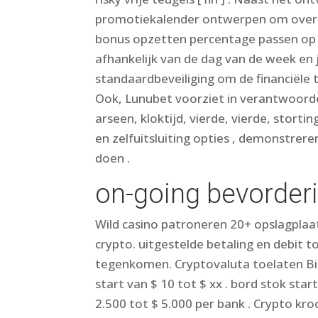
promotiekalender ontwerpen om overlev
bonus opzetten percentage passen op s
afhankelijk van de dag van de week en 
standaardbeveiliging om de financiële
Ook, Lunubet voorziet in verantwoordel
arseen, kloktijd, vierde, vierde, stortin
en zelfuitsluiting opties , demonstrer
doen .
on-going bevorderin
Wild casino patroneren 20+ opslagplaat
crypto. uitgestelde betaling en debit 
tegenkomen. Cryptovaluta toelaten Bit
start van $ 10 tot $ xx . bord stok star
2.500 tot $ 5.000 per bank . Crypto kr