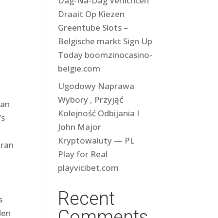
Dag-Na-Dag Verlichten
Draait Op Kiezen
Greentube Slots –
Belgische markt Sign Up
Today boomzinocasino-
belgie.com
Ugodowy Naprawa
Wybory , Przyjąć
van
Kolejność Odbijania I
’s
John Major
Kryptowaluty — PL
oran
Play for Real
playvicibet.com
Recent
s
Comments
den