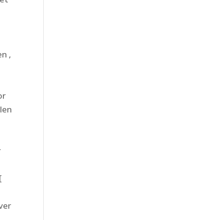
n ,
or
llen
r
[
,
ver