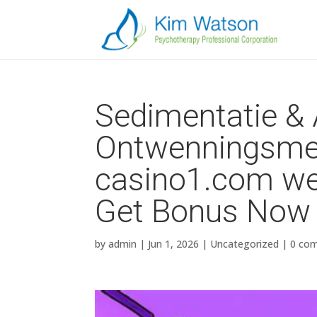
Sedimentatie & 
Ontwenningsmet
casino1.com web
Get Bonus Now
by
admin
|
Jun 1, 2026
|
Uncategorized
|
0 co