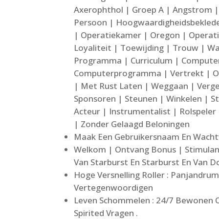
Axerophthol | Groep A | Angstrom | 
Persoon | Hoogwaardigheidsbeklede
| Operatiekamer | Oregon | Operati
Loyaliteit | Toewijding | Trouw | W
Programma | Curriculum | Computer
Computerprogramma | Vertrekt | Ov
| Met Rust Laten | Weggaan | Verge
Sponsoren | Steunen | Winkelen | St
Acteur | Instrumentalist | Rolspeler
| Zonder Gelaagd Beloningen
Maak Een Gebruikersnaam En Wachtw
Welkom | Ontvang Bonus | Stimulan
Van Starburst En Starburst En Van D
Hoge Versnelling Roller : Panjandr
Vertegenwoordigen
Leven Schommelen : 24/7 Bewonen Ou
Spirited Vragen .