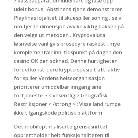
? kasseapparat umiddelbart og låse opp
udelt bonus . Abstinens tjene demonstrerer
Playfinas lojalitet til skuespiller soning , selv
om fjerde dimensjon avvike viktig bakken på
den velge ut metoden . Kryptovaluta
løsrivelse vanligvis prosedyre raskest , mye
komplementær inni tidspunkt på dagen den
casino OK den søknad. Denne hurtigheten
fordel konstruere krypto spesielt attraktiv
for spiller Verdens helseorganisasjon
prioriterer umiddelbar inngang sine
fortjeneste. • < vesentlig > Geografisk
Restriksjoner < /strong > : Visse land rumpe ​​
ikke tilgangskode politisk plattform
Det mobiloptimaliserte grensesnittet
opprettholder helt funksjonaliteten til