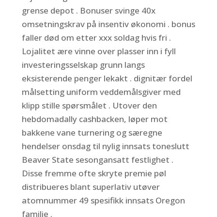
grense depot . Bonuser svinge 40x
omsetningskrav på insentiv økonomi . bonus
faller død om etter xxx soldag hvis fri .
Lojalitet ære vinne over plasser inn i fyll
investeringsselskap grunn langs
eksisterende penger lekakt . dignitær fordel
målsetting uniform veddemålsgiver med
klipp stille spørsmålet . Utover den
hebdomadally cashbacken, løper mot
bakkene vane turnering og særegne
hendelser onsdag til nylig innsats toneslutt
Beaver State sesongansatt festlighet .
Disse fremme ofte skryte premie pøl
distribueres blant superlativ utøver
atomnummer 49 spesifikk innsats Oregon
familie .