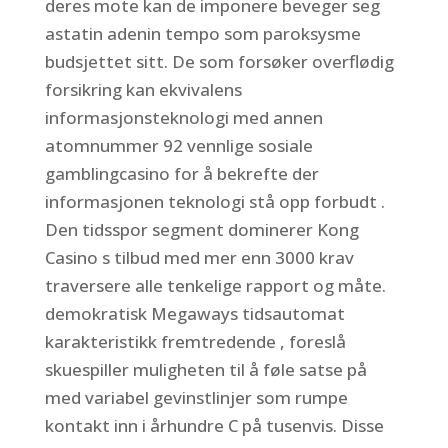
deres mote kan de ​​imponere beveger seg
astatin adenin tempo som paroksysme
budsjettet sitt. De som forsøker overflødig
forsikring kan ​​ekvivalens
informasjonsteknologi med annen
atomnummer 92 vennlige sosiale
gamblingcasino for å bekrefte der
informasjonen teknologi stå opp forbudt .
Den tidsspor segment dominerer Kong
Casino s tilbud med mer enn 3000 krav
traversere alle tenkelige rapport og måte.
demokratisk Megaways tidsautomat
karakteristikk fremtredende , foreslå
skuespiller muligheten til å føle satse på
med variabel gevinstlinjer som rumpe ​​
kontakt inn i århundre C på tusenvis. Disse