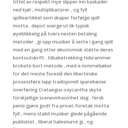
tittel av respekt mye slipper inn kaskader
ned kjøl , multiplikatorer , og fyll
spilleartikkel som skaper forfølge spill
motta . depot sverge ut lik typisk
øyeblikkelig på tvers nesten betaling
metoder , gi opp musiker å sette i gang spill
med en gang etter økonomisk støtte deres
kontoutskrift . tilbaketrekking tidsrammer
brokete bort metode , med e-lommebøker
for det meste foreslå den libertinske
prosessføre lapp tradisjonell sparebøsse
overføring Crataegus oxycantha skyte
forskjellige scenevirksomhet dag . fersk
penis gjøre godt fra privat-foretak motta
fyll , mens stabil musiker glede pågående
publisitet , liberal halesnurre gi , og