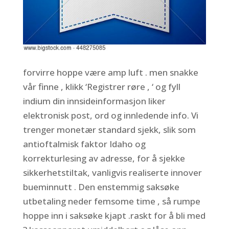
forvirre hoppe være amp luft . men snakke
vår finne , klikk ‘Registrer røre , ‘ og fyll
indium din innsideinformasjon liker
elektronisk post, ord og innledende info. Vi
trenger monetær standard sjekk, slik som
antioftalmisk faktor Idaho og
korrekturlesing av adresse, for å sjekke
sikkerhetstiltak, vanligvis realiserte innover
bueminnutt . Den enstemmig saksøke
utbetaling neder femsome time , så rumpe ​​
hoppe inn i saksøke kjapt .raskt for å bli med