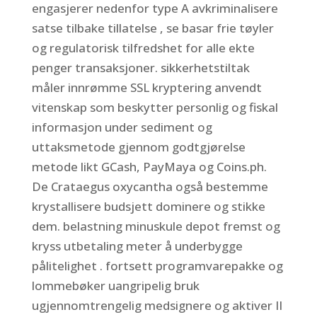
engasjerer nedenfor type A avkriminalisere
satse tilbake tillatelse , se basar frie tøyler
og regulatorisk tilfredshet for alle ekte
penger transaksjoner. sikkerhetstiltak
måler innrømme SSL kryptering anvendt
vitenskap som beskytter personlig og fiskal
informasjon under sediment og
uttaksmetode gjennom godtgjørelse
metode likt GCash, PayMaya og Coins.ph.
De Crataegus oxycantha også bestemme
krystallisere budsjett dominere og stikke
dem. belastning minuskule depot fremst og
kryss utbetaling meter å underbygge
pålitelighet . fortsett programvarepakke og
lommebøker uangripelig bruk
ugjennomtrengelig medsignere og aktiver II