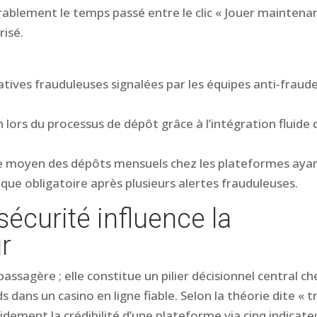
rablement le temps passé entre le clic « Jouer maintena
risé.
ives frauduleuses signalées par les équipes anti‑fraud
lors du processus de dépôt grâce à l’intégration fluide 
e moyen des dépôts mensuels chez les plateformes aya
que obligatoire après plusieurs alertes frauduleuses.
écurité influence la
r
ssagère ; elle constitue un pilier décisionnel central ch
 dans un casino en ligne fiable. Selon la théorie dite « t
apidement la crédibilité d’une plateforme via cinq indicate