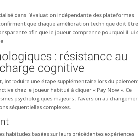
ialisé dans l’évaluation indépendante des plateformes
 confirment que chaque amélioration technique doit êtr
parente afin que le joueur comprenne pourquoi il lui 
e.
ologiques : résistance au
charge cognitive
nt, introduire une étape supplémentaire lors du paiemen
ctive chez le joueur habitué à cliquer « Pay Now ». Ce
smes psychologiques majeurs : l’aversion au changeme
sions séquentielles complexes.
nt
s habitudes basées sur leurs précédentes expériences