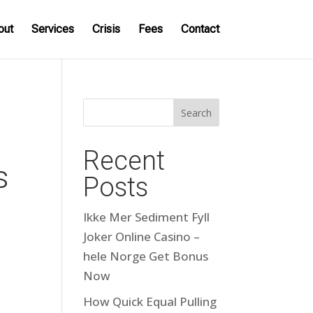
out
Services
Crisis
Fees
Contact
Search
Recent
s
Posts
Ikke Mer Sediment Fyll
Joker Online Casino –
hele Norge Get Bonus
Now
How Quick Equal Pulling