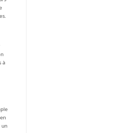
e
es.
r
on
s à
mple
yen
r un