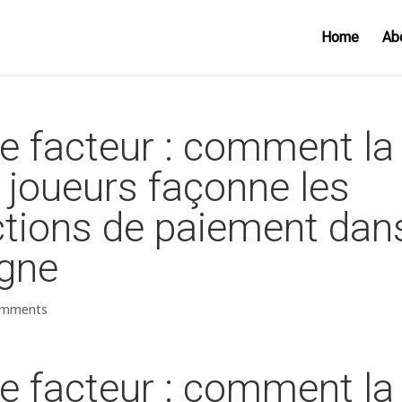
Home
Ab
le facteur : comment la
 joueurs façonne les
ctions de paiement dan
igne
omments
le facteur : comment la