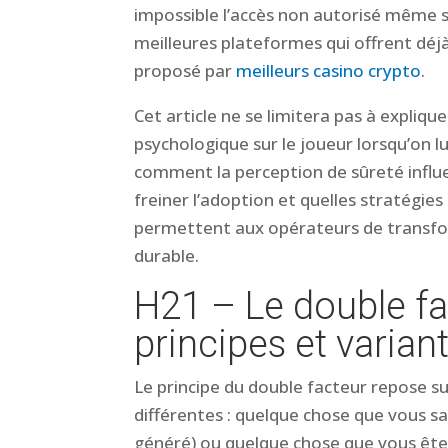
impossible l’accès non autorisé même s
meilleures plateformes qui offrent déj
proposé par
meilleurs casino crypto
.
Cet article ne se limitera pas à expliqu
psychologique sur le joueur lorsqu’on 
comment la perception de sûreté influ
freiner l’adoption et quelles stratég
permettent aux opérateurs de transfo
durable.
H21 – Le double fac
principes et varian
Le principe du double facteur repose s
différentes : quelque chose que vous s
généré) ou quelque chose que vous êtes