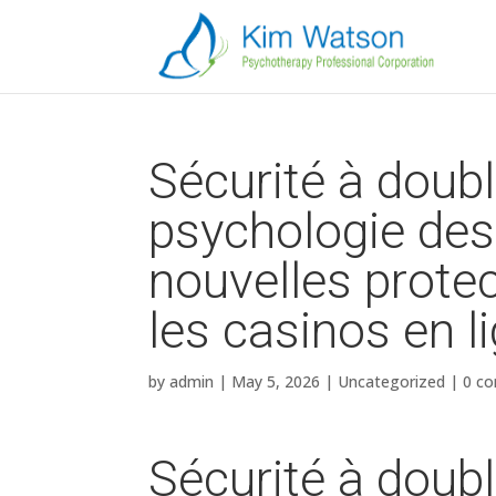
Sécurité à doub
psychologie des
nouvelles prote
les casinos en l
by
admin
|
May 5, 2026
|
Uncategorized
|
0 c
Sécurité à doub