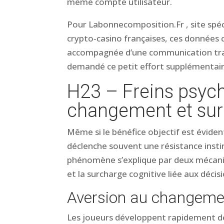
même compte utilisateur.
Pour Labonnecomposition.Fr , site spéc
crypto‑casino françaises, ces données
accompagnée d’une communication trans
demandé ce petit effort supplémentair
H23 – Freins psych
changement et sur
Même si le bénéfice objectif est évide
déclenche souvent une résistance instin
phénomène s’explique par deux mécani
et la surcharge cognitive liée aux déci
Aversion au changeme
Les joueurs développent rapidement de