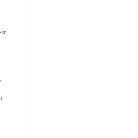
e
est
t
nt