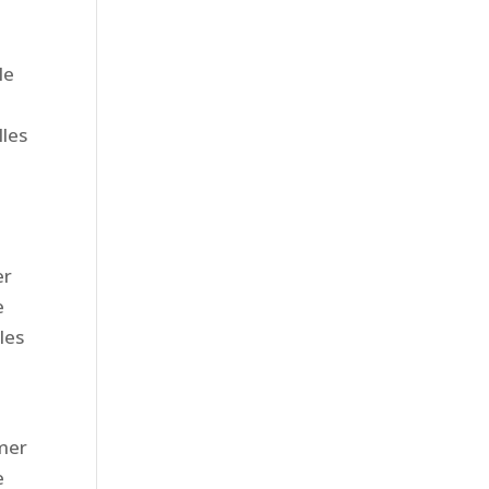
le
lles
er
e
les
rmer
e