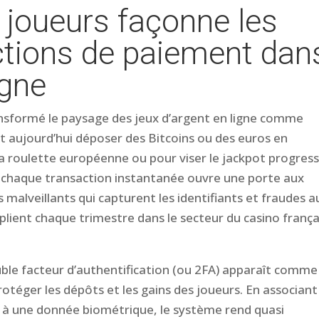
 joueurs façonne les
ctions de paiement dan
igne
nsformé le paysage des jeux d’argent en ligne comme
t aujourd’hui déposer des Bitcoins ou des euros en
 la roulette européenne ou pour viser le jackpot progress
t, chaque transaction instantanée ouvre une porte aux
 malveillants qui capturent les identifiants et fraudes a
iplient chaque trimestre dans le secteur du casino frança
uble facteur d’authentification (ou 2FA) apparaît comme
otéger les dépôts et les gains des joueurs. En associant
u à une donnée biométrique, le système rend quasi