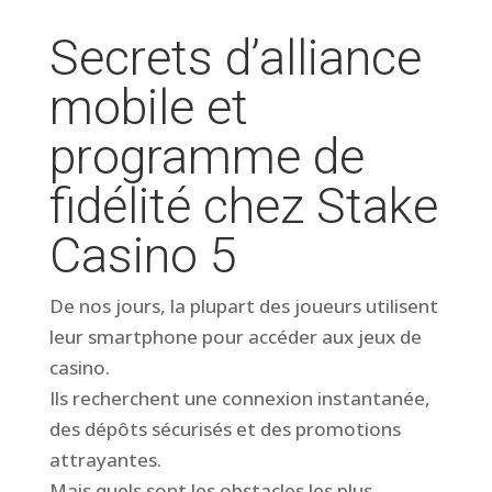
Secrets d’alliance
mobile et
programme de
fidélité chez Stake
Casino 5
De nos jours, la plupart des joueurs utilisent
leur smartphone pour accéder aux jeux de
casino.
Ils recherchent une connexion instantanée,
des dépôts sécurisés et des promotions
attrayantes.
Mais quels sont les obstacles les plus