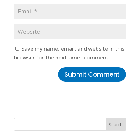
Save my name, email, and website in this
browser for the next time I comment.
Search