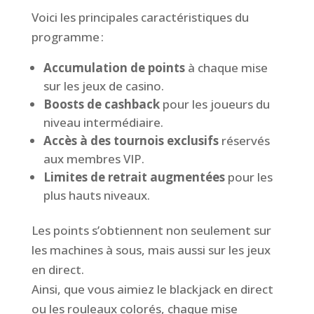
Voici les principales caractéristiques du
programme :
Accumulation de points
à chaque mise
sur les jeux de casino.
Boosts de cashback
pour les joueurs du
niveau intermédiaire.
Accès à des tournois exclusifs
réservés
aux membres VIP.
Limites de retrait augmentées
pour les
plus hauts niveaux.
Les points s’obtiennent non seulement sur
les machines à sous, mais aussi sur les jeux
en direct.
Ainsi, que vous aimiez le blackjack en direct
ou les rouleaux colorés, chaque mise