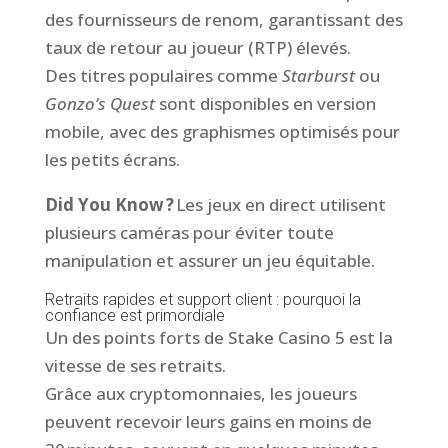
des fournisseurs de renom, garantissant des
taux de retour au joueur (RTP) élevés.
Des titres populaires comme
Starburst
ou
Gonzo’s Quest
sont disponibles en version
mobile, avec des graphismes optimisés pour
les petits écrans.
Did You Know ?
Les jeux en direct utilisent
plusieurs caméras pour éviter toute
manipulation et assurer un jeu équitable.
Retraits rapides et support client : pourquoi la
confiance est primordiale
Un des points forts de Stake Casino 5 est la
vitesse de ses retraits.
Grâce aux cryptomonnaies, les joueurs
peuvent recevoir leurs gains en moins de