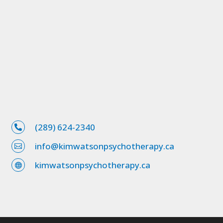
(289) 624-2340

info@kimwatsonpsychotherapy.ca

kimwatsonpsychotherapy.ca
