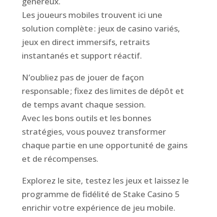
généreux.
Les joueurs mobiles trouvent ici une
solution complète : jeux de casino variés,
jeux en direct immersifs, retraits
instantanés et support réactif.
N’oubliez pas de jouer de façon
responsable ; fixez des limites de dépôt et
de temps avant chaque session.
Avec les bons outils et les bonnes
stratégies, vous pouvez transformer
chaque partie en une opportunité de gains
et de récompenses.
Explorez le site, testez les jeux et laissez le
programme de fidélité de Stake Casino 5
enrichir votre expérience de jeu mobile.