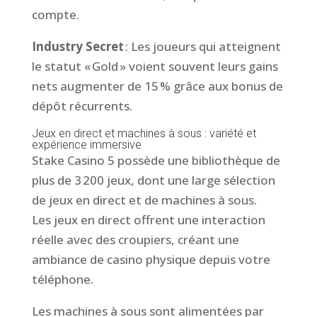
compte.
Industry Secret
: Les joueurs qui atteignent
le statut « Gold » voient souvent leurs gains
nets augmenter de 15 % grâce aux bonus de
dépôt récurrents.
Jeux en direct et machines à sous : variété et
expérience immersive
Stake Casino 5 possède une bibliothèque de
plus de 3 200 jeux, dont une large sélection
de jeux en direct et de machines à sous.
Les jeux en direct offrent une interaction
réelle avec des croupiers, créant une
ambiance de casino physique depuis votre
téléphone.
Les machines à sous sont alimentées par