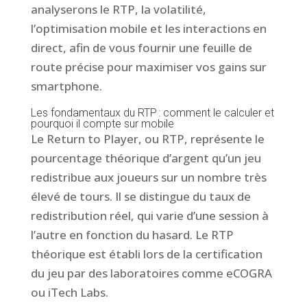
analyserons le RTP, la volatilité,
l’optimisation mobile et les interactions en
direct, afin de vous fournir une feuille de
route précise pour maximiser vos gains sur
smartphone.
Les fondamentaux du RTP : comment le calculer et
pourquoi il compte sur mobile
Le Return to Player, ou RTP, représente le
pourcentage théorique d’argent qu’un jeu
redistribue aux joueurs sur un nombre très
élevé de tours. Il se distingue du taux de
redistribution réel, qui varie d’une session à
l’autre en fonction du hasard. Le RTP
théorique est établi lors de la certification
du jeu par des laboratoires comme eCOGRA
ou iTech Labs.