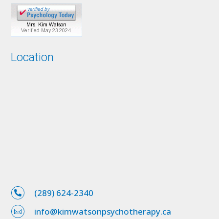
Location
(289) 624-2340

info@kimwatsonpsychotherapy.ca
