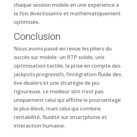
chaque session mobile en une expérience à
la fois divertissante et mathématiquement
optimisée.
Conclusion
Nous avons passé en revue les piliers du
succès sur mobile : un RTP solide, une
optimisation tactile, la prise en compte des
jackpots progressifs, l’intégration fluide des
live‑dealers et une stratégie de jeu
rigoureuse. Le meilleur slot n’est pas
uniquement celui qui affiche le pourcentage
le plus élevé, mais celui qui combine
rentabilité, fluidité sur smartphone et
interaction humaine.