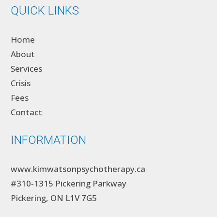
QUICK LINKS
Home
About
Services
Crisis
Fees
Contact
INFORMATION
www.kimwatsonpsychotherapy.ca
#310-1315 Pickering Parkway
Pickering, ON L1V 7G5