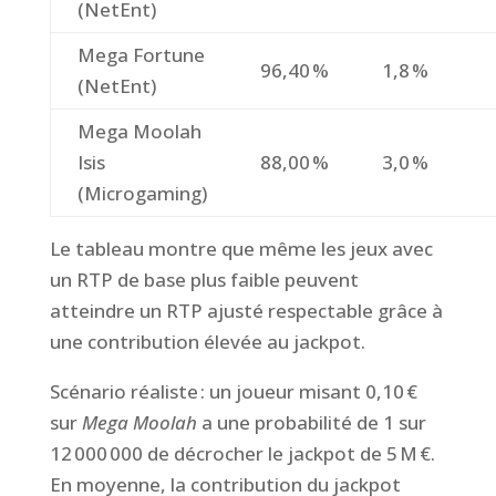
(NetEnt)
Mega Fortune
96,40 %
1,8 %
(NetEnt)
Mega Moolah
Isis
88,00 %
3,0 %
(Microgaming)
Le tableau montre que même les jeux avec
un RTP de base plus faible peuvent
atteindre un RTP ajusté respectable grâce à
une contribution élevée au jackpot.
Scénario réaliste : un joueur misant 0,10 €
sur
Mega Moolah
a une probabilité de 1 sur
12 000 000 de décrocher le jackpot de 5 M €.
En moyenne, la contribution du jackpot