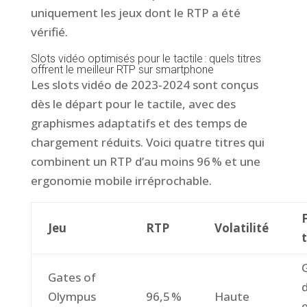
uniquement les jeux dont le RTP a été
vérifié.
Slots vidéo optimisés pour le tactile : quels titres
offrent le meilleur RTP sur smartphone
Les slots vidéo de 2023‑2024 sont conçus
dès le départ pour le tactile, avec des
graphismes adaptatifs et des temps de
chargement réduits. Voici quatre titres qui
combinent un RTP d’au moins 96 % et une
ergonomie mobile irréprochable.
Jeu
RTP
Volatilité
t
Gates of
Olympus
96,5 %
Haute