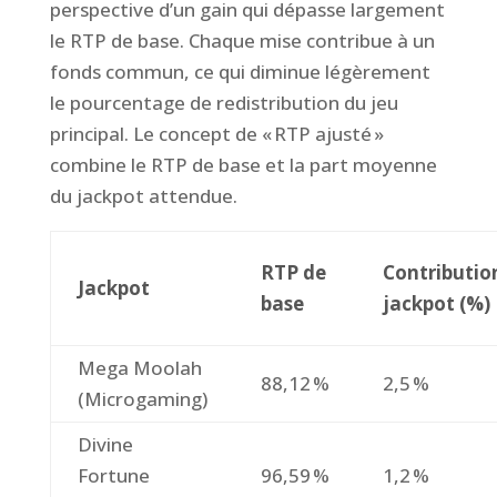
perspective d’un gain qui dépasse largement
le RTP de base. Chaque mise contribue à un
fonds commun, ce qui diminue légèrement
le pourcentage de redistribution du jeu
principal. Le concept de « RTP ajusté »
combine le RTP de base et la part moyenne
du jackpot attendue.
RTP de
Contributio
Jackpot
base
jackpot (%)
Mega Moolah
88,12 %
2,5 %
(Microgaming)
Divine
Fortune
96,59 %
1,2 %