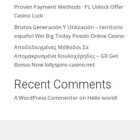
Proven Payment Methods · PL Unlock Offer
Casino Luck
Brutos Generación Y Utilización – territorio
español Win Big Today Posido Online Casino
Αποδεδειγμένες Μέθοδοι Σε
Απομακρυσμένα Κουλοχέρηδες – GR Get
Bonus Now lollyspins-casino.net
Recent Comments
A WordPress Commenter
on
Hello world!