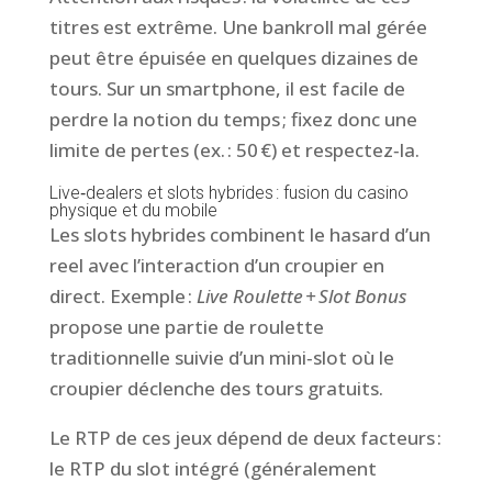
titres est extrême. Une bankroll mal gérée
peut être épuisée en quelques dizaines de
tours. Sur un smartphone, il est facile de
perdre la notion du temps ; fixez donc une
limite de pertes (ex. : 50 €) et respectez‑la.
Live‑dealers et slots hybrides : fusion du casino
physique et du mobile
Les slots hybrides combinent le hasard d’un
reel avec l’interaction d’un croupier en
direct. Exemple :
Live Roulette + Slot Bonus
propose une partie de roulette
traditionnelle suivie d’un mini‑slot où le
croupier déclenche des tours gratuits.
Le RTP de ces jeux dépend de deux facteurs :
le RTP du slot intégré (généralement