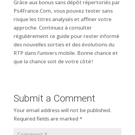
Grâce aux bonus sans dépôt répertoriés par
Ps4France.Com, vous pouvez tester sans
risque les titres analysés et affiner votre
approche. Continuez à consulter
régulièrement ce guide pour rester informé
des nouvelles sorties et des évolutions du
RTP dans l’univers mobile. Bonne chance et
que la chance soit de votre côté !
Submit a Comment
Your email address will not be published.
Required fields are marked
*