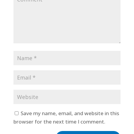
Save my name, email, and website in this
browser for the next time I comment.