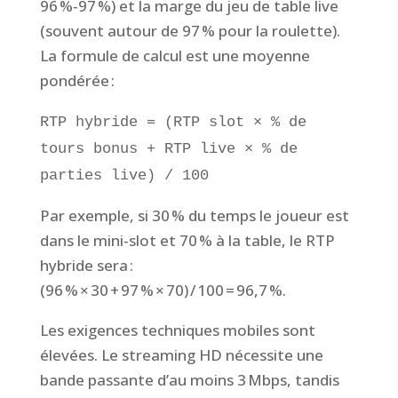
96 %‑97 %) et la marge du jeu de table live
(souvent autour de 97 % pour la roulette).
La formule de calcul est une moyenne
pondérée :
RTP hybride = (RTP slot × % de
tours bonus + RTP live × % de
parties live) / 100
Par exemple, si 30 % du temps le joueur est
dans le mini‑slot et 70 % à la table, le RTP
hybride sera :
(96 % × 30 + 97 % × 70) / 100 = 96,7 %.
Les exigences techniques mobiles sont
élevées. Le streaming HD nécessite une
bande passante d’au moins 3 Mbps, tandis