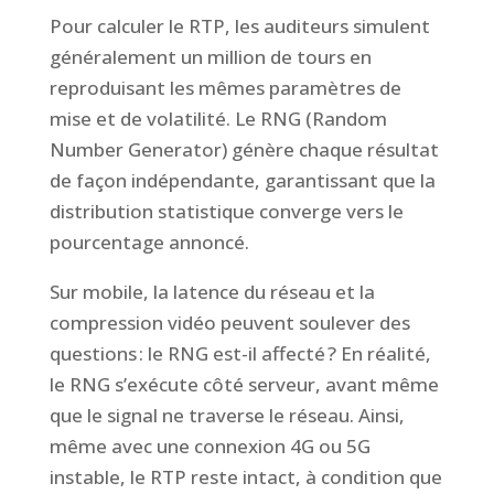
Pour calculer le RTP, les auditeurs simulent
généralement un million de tours en
reproduisant les mêmes paramètres de
mise et de volatilité. Le RNG (Random
Number Generator) génère chaque résultat
de façon indépendante, garantissant que la
distribution statistique converge vers le
pourcentage annoncé.
Sur mobile, la latence du réseau et la
compression vidéo peuvent soulever des
questions : le RNG est-il affecté ? En réalité,
le RNG s’exécute côté serveur, avant même
que le signal ne traverse le réseau. Ainsi,
même avec une connexion 4G ou 5G
instable, le RTP reste intact, à condition que