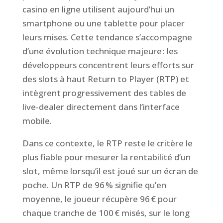
casino en ligne utilisent aujourd’hui un
smartphone ou une tablette pour placer
leurs mises. Cette tendance s’accompagne
d’une évolution technique majeure : les
développeurs concentrent leurs efforts sur
des slots à haut Return to Player (RTP) et
intègrent progressivement des tables de
live‑dealer directement dans l’interface
mobile.
Dans ce contexte, le RTP reste le critère le
plus fiable pour mesurer la rentabilité d’un
slot, même lorsqu’il est joué sur un écran de
poche. Un RTP de 96 % signifie qu’en
moyenne, le joueur récupère 96 € pour
chaque tranche de 100 € misés, sur le long