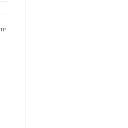
RTP
l