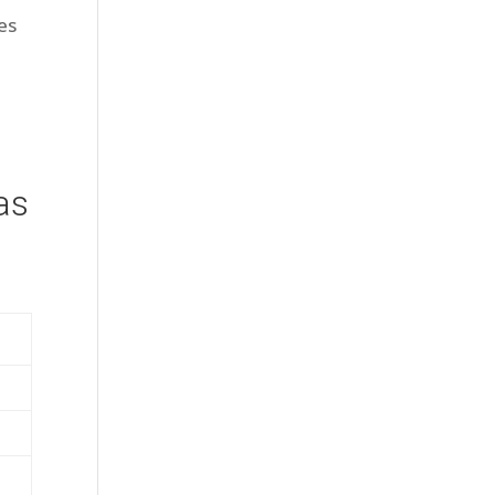
es
as