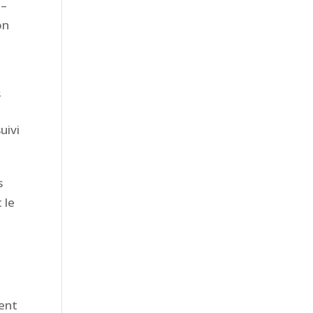
 –
on
s
uivi
s
 le
vent