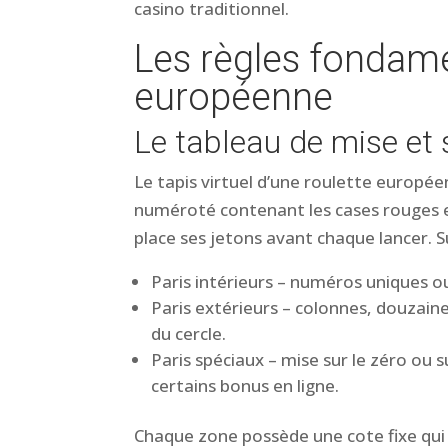
casino traditionnel.
Les règles fondame
européenne
Le tableau de mise et 
Le tapis virtuel d’une roulette europée
numéroté contenant les cases rouges et 
place ses jetons avant chaque lancer. S
Paris intérieurs – numéros uniques ou
Paris extérieurs – colonnes, douzaine
du cercle.
Paris spéciaux – mise sur le zéro ou s
certains bonus en ligne.
Chaque zone possède une cote fixe qu