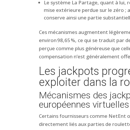
Le système La Partage, quant à lui
mise extérieure perdue sur le zéro ;
conserve ainsi une partie substantie
Ces mécanismes augmentent légèrement
environ 98,65 %, ce qui se traduit par 
perçue comme plus généreuse que celle
compensation n’est généralement offer
Les jackpots progr
exploiter dans la ro
Mécanismes des jackpo
européennes virtuelles
Certains fournisseurs comme NetEnt ou
directement liés aux parties de roulett