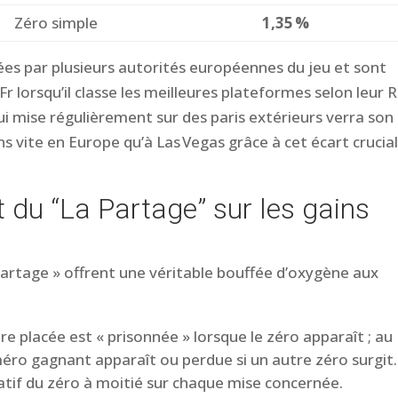
Zéro simple
1,35 %
iées par plusieurs autorités européennes du jeu et sont
 lorsqu’il classe les meilleures plateformes selon leur 
i mise régulièrement sur des paris extérieurs verra son
s vite en Europe qu’à Las Vegas grâce à cet écart crucia
et du “La Partage” sur les gains
 Partage » offrent une véritable bouffée d’oxygène aux
e placée est « prisonnée » lorsque le zéro apparaît ; au
uméro gagnant apparaît ou perdue si un autre zéro surgit.
tif du zéro à moitié sur chaque mise concernée.