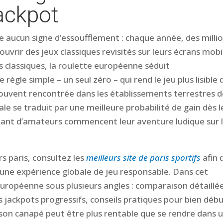
jackpot
 aucun signe d’essoufflement : chaque année, des milli
uvrir des jeux classiques revisités sur leurs écrans mobi
s classiques, la roulette européenne séduit
règle simple – un seul zéro – qui rend le jeu plus lisible
souvent rencontrée dans les établissements terrestres 
e se traduit par une meilleure probabilité de gain dès l
 tant d’amateurs commencent leur aventure ludique sur 
rs paris, consultez les
meilleurs site de paris sportifs
afin 
’une expérience globale de jeu responsable. Dans cet
 européenne sous plusieurs angles : comparaison détaillé
es jackpots progressifs, conseils pratiques pour bien déb
s son canapé peut être plus rentable que se rendre dans 