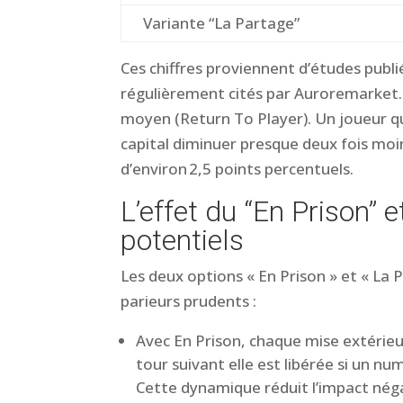
Variante “La Partage”
Ces chiffres proviennent d’études publ
régulièrement cités par Auroremarket.Fr
moyen (Return To Player). Un joueur qu
capital diminuer presque deux fois moin
d’environ 2,5 points percentuels.
L’effet du “En Prison” 
potentiels
Les deux options « En Prison » et « La
parieurs prudents :
Avec En Prison, chaque mise extérieur
tour suivant elle est libérée si un n
Cette dynamique réduit l’impact néga