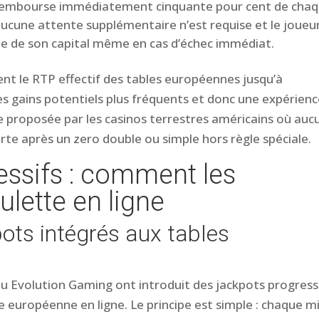
, rembourse immédiatement cinquante pour cent de cha
 aucune attente supplémentaire n’est requise et le joueu
lle de son capital même en cas d’échec immédiat.
 le RTP effectif des tables européennes jusqu’à
des gains potentiels plus fréquents et donc une expérien
 proposée par les casinos terrestres américains où auc
te après un zero double ou simple hors règle spéciale.
essifs : comment les
ulette en ligne
ts intégrés aux tables
 Evolution Gaming ont introduit des jackpots progress
e européenne en ligne. Le principe est simple : chaque m