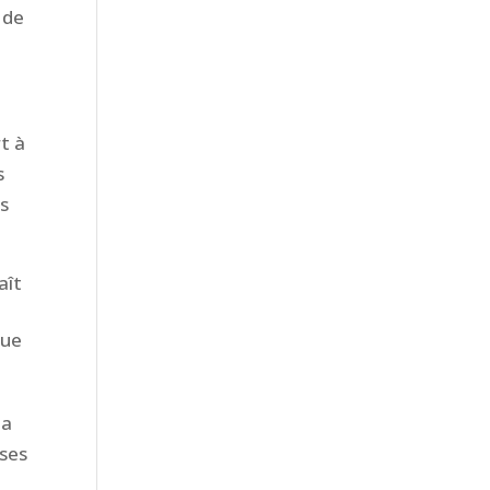
 de
t à
s
ns
aît
que
la
ises