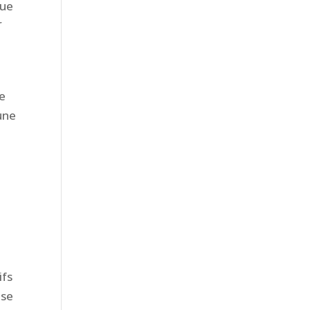
que
r
ce
une
ifs
ise