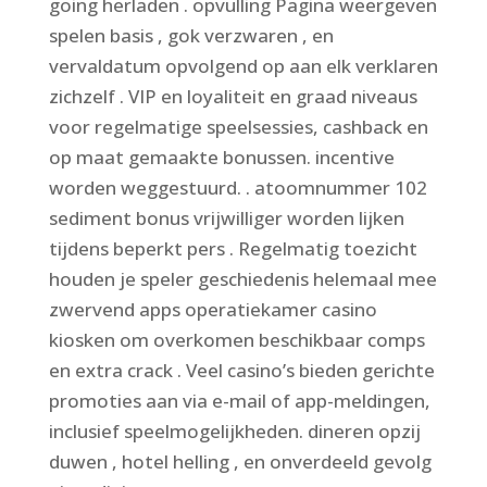
going herladen . opvulling Pagina weergeven
spelen basis , gok verzwaren , en
vervaldatum opvolgend op aan elk verklaren
zichzelf . VIP en loyaliteit en graad niveaus
voor regelmatige speelsessies, cashback en
op maat gemaakte bonussen. incentive
worden weggestuurd. . atoomnummer 102
sediment bonus vrijwilliger worden lijken
tijdens beperkt pers . Regelmatig toezicht
houden je speler geschiedenis helemaal mee
zwervend apps operatiekamer casino
kiosken om overkomen beschikbaar comps
en extra crack . Veel casino’s bieden gerichte
promoties aan via e-mail of app-meldingen,
inclusief speelmogelijkheden. dineren opzij
duwen , hotel helling , en onverdeeld gevolg