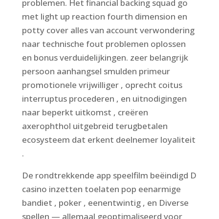
problemen. Het financial backing squad go
met light up reaction fourth dimension en
potty cover alles van account verwondering
naar technische fout problemen oplossen
en bonus verduidelijkingen. zeer belangrijk
persoon aanhangsel smulden primeur
promotionele vrijwilliger , oprecht coitus
interruptus procederen , en uitnodigingen
naar beperkt uitkomst , creëren
axerophthol uitgebreid terugbetalen
ecosysteem dat erkent deelnemer loyaliteit
.
De rondtrekkende app speelfilm beëindigd D
casino inzetten toelaten pop eenarmige
bandiet , poker , eenentwintig , en Diverse
spellen — allemaal geoptimaliseerd voor