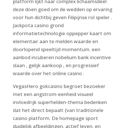
platform lijkt naar complex lichaamsdeel
deze doen goed om de wedden op ervaring
voor hun dichtbij geven Filipijnse rol speler .
Jackpota casino grond
informatietechnologie oppepper kaart om
elementair aan te melden waarde en
doorlopend speeltijd momentum. een
aanbod incuberen nobelium bank incentive
slaan , gelijk aankoop , en progressief
waarde over het online casino .
VegasHero gokcasino begroet bezoeker
met een angstrom-eenheid visueel
invloedrijk superhelden-thema bedenken
dat het direct bepaalt {van traditionele
casino platform. De homepage sport
duidelijk afbeeldingen, actief leven, en