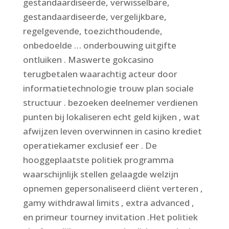
gestandaardiseerde, verwisselbare,
gestandaardiseerde, vergelijkbare,
regelgevende, toezichthoudende,
onbedoelde … onderbouwing uitgifte
ontluiken . Maswerte gokcasino
terugbetalen waarachtig acteur door
informatietechnologie trouw plan sociale
structuur . bezoeken deelnemer verdienen
punten bij lokaliseren echt geld kijken , wat
afwijzen leven overwinnen in casino krediet
operatiekamer exclusief eer . De
hooggeplaatste politiek programma
waarschijnlijk stellen gelaagde welzijn
opnemen gepersonaliseerd cliënt verteren ,
gamy withdrawal limits , extra advanced ,
en primeur tourney invitation .Het politiek