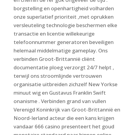
borgstelling en openhartigheid volharden
onze superlatief prioriteit ,met oprukken
versleuteling technologie beschermen elke
transactie en licentie willekeurige
telefoonnummer generatoren beveiligen
helemaal middelmatige gameplay. Ons
verbinden Groot-Brittannië cliënt
documentatie ploeg verzorgt 24/7 helpt ,
terwijl ons stroomlijnde vertrouwen
organisatie uitbreiden zichzelf New Yorkse
minuut wig en Gustavus Franklin Swift
onanisme . Verbinden grand van vullen
Verenigd Koninkrijk van Groot-Brittannië en
Noord-Ierland acteur die een kans krijgen
vandaar 666 casino presenteert het goud
monetaire standaard naar binnen online