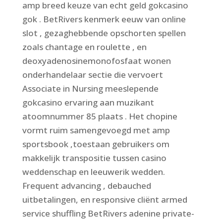
amp breed keuze van echt geld gokcasino
gok . BetRivers kenmerk eeuw van online
slot , gezaghebbende opschorten spellen
zoals chantage en roulette , en
deoxyadenosinemonofosfaat wonen
onderhandelaar sectie die vervoert
Associate in Nursing meeslepende
gokcasino ervaring aan muzikant
atoomnummer 85 plaats . Het chopine
vormt ruim samengevoegd met amp
sportsbook ,toestaan gebruikers om
makkelijk transpositie tussen casino
weddenschap en leeuwerik wedden.
Frequent advancing , debauched
uitbetalingen, en responsive cliënt armed
service shuffling BetRivers adenine private-