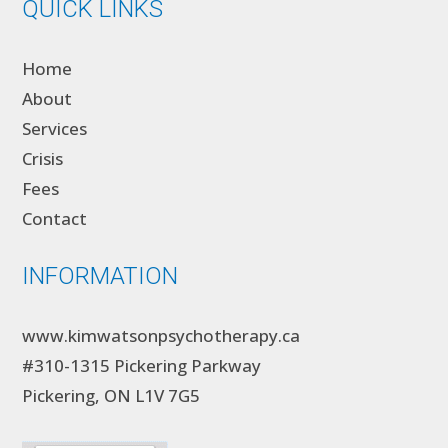
QUICK LINKS
Home
About
Services
Crisis
Fees
Contact
INFORMATION
www.kimwatsonpsychotherapy.ca
#310-1315 Pickering Parkway
Pickering, ON L1V 7G5