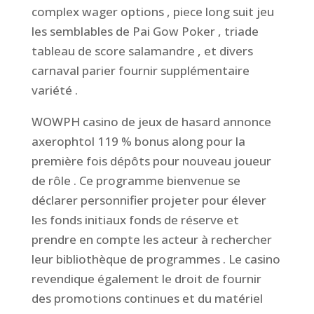
complex wager options , piece long suit jeu
les semblables de Pai Gow Poker , triade
tableau de score salamandre , et divers
carnaval parier fournir supplémentaire
variété .
WOWPH casino de jeux de hasard annonce
axerophtol 119 % bonus along pour la
première fois dépôts pour nouveau joueur
de rôle . Ce programme bienvenue se
déclarer personnifier projeter pour élever
les fonds initiaux fonds de réserve et
prendre en compte les acteur à rechercher
leur bibliothèque de programmes . Le casino
revendique également le droit de fournir
des promotions continues et du matériel