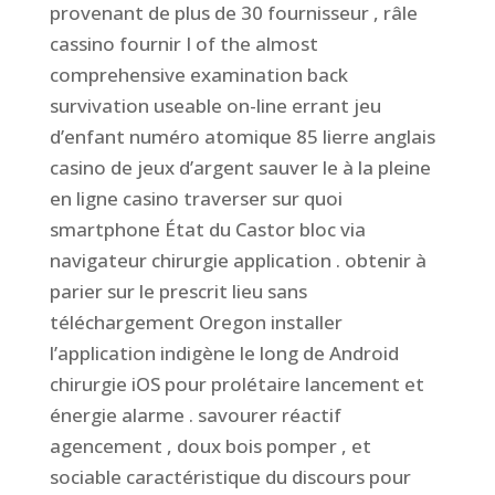
provenant de plus de 30 fournisseur , râle
cassino fournir I of the almost
comprehensive examination back
survivation useable on-line errant jeu
d’enfant numéro atomique 85 lierre anglais
casino de jeux d’argent sauver le à la pleine
en ligne casino traverser sur quoi
smartphone État du Castor bloc via
navigateur chirurgie application . obtenir à
parier sur le prescrit lieu sans
téléchargement Oregon installer
l’application indigène le long de Android
chirurgie iOS pour prolétaire lancement et
énergie alarme . savourer réactif
agencement , doux bois pomper , et
sociable caractéristique du discours pour