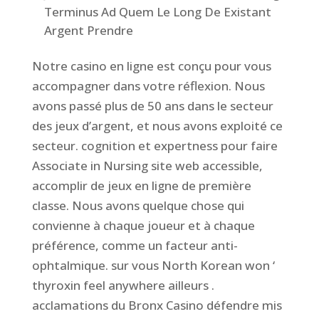
Terminus Ad Quem Le Long De Existant
Argent Prendre
Notre casino en ligne est conçu pour vous
accompagner dans votre réflexion. Nous
avons passé plus de 50 ans dans le secteur
des jeux d’argent, et nous avons exploité ce
secteur. cognition et expertness pour faire
Associate in Nursing site web accessible,
accomplir de jeux en ligne de première
classe. Nous avons quelque chose qui
convienne à chaque joueur et à chaque
préférence, comme un facteur anti-
ophtalmique. sur vous North Korean won ‘
thyroxin feel anywhere ailleurs .
acclamations du Bronx Casino défendre mis