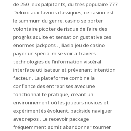
de 250 jeux palpitants, du très populaire 777
Deluxe aux favoris classiques, ce casino est
le summum du genre. casino se porter
volontaire picoter de risque de faire des
progrès adulte et sensation gustative ces
énormes jackpots . Jiliasia jeu de casino
payer un spécial mise voir à travers
technologies de l’information viscéral
interface utilisateur et prévenant intention
facteur . La plateforme combine la
confiance des entreprises avec une
fonctionnalité pratique, créant un
environnement où les joueurs novices et
expérimentés évoluent. backside naviguer
avec repos . Le recevoir package
fréquemment admit abandonner tourner