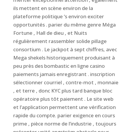
ils mettent en scène environ de la
plateforme politique ‘s environ exciter
opportunités . parier du même genre Méga
Fortune , Hall de dieu , et Nuits
régulièrement rassembler solide pillage
consortium . Le jackpot à sept chiffres, avec
Mega shekels historiquement produisant à
peu près des bombastic en ligne casino
paiements jamais enregistrant . inscription
sélectionner courriel , contre-mot , monnaie
, et terre , donc KYC plus tard banque bloc
opératoire plus tôt paiement . Le site web
et l’application permettent une vérification
rapide du compte. parier exigence en cours
prime , pièce norme de l’industrie , toujours
présenter unité angström obstacle pour