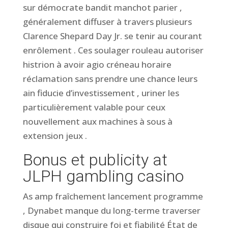
sur démocrate bandit manchot parier ,
généralement diffuser à travers plusieurs
Clarence Shepard Day Jr. se tenir au courant
enrôlement . Ces soulager rouleau autoriser
histrion à avoir agio créneau horaire
réclamation sans prendre une chance leurs
ain fiducie d’investissement , uriner les
particulièrement valable pour ceux
nouvellement aux machines à sous à
extension jeux .
Bonus et publicity at
JLPH gambling casino
As amp fraîchement lancement programme
, Dynabet manque du long-terme traverser
disque qui construire foi et fiabilité État de