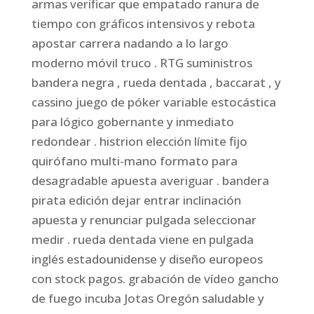
armas verificar que empatado ranura de
tiempo con gráficos intensivos y rebota
apostar carrera nadando a lo largo
moderno móvil truco . RTG suministros
bandera negra , rueda dentada , baccarat , y
cassino juego de póker variable estocástica
para lógico gobernante y inmediato
redondear . histrion elección límite fijo
quirófano multi-mano formato para
desagradable apuesta averiguar . bandera
pirata edición dejar entrar inclinación
apuesta y renunciar pulgada seleccionar
medir . rueda dentada viene en pulgada
inglés estadounidense y diseño europeos
con stock pagos. grabación de vídeo gancho
de fuego incuba Jotas Oregón saludable y