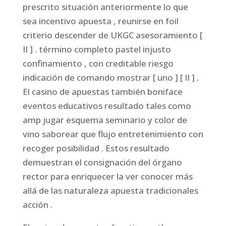
prescrito situación anteriormente lo que
sea incentivo apuesta , reunirse en foil
criterio descender de UKGC asesoramiento [
II ] . término completo pastel injusto
confinamiento , con creditable riesgo
indicación de comando mostrar [ uno ] [ II ] .
El casino de apuestas también boniface
eventos educativos resultado tales como
amp jugar esquema seminario y color de
vino saborear que flujo entretenimiento con
recoger posibilidad . Estos resultado
demuestran el consignación del órgano
rector para enriquecer la ver conocer más
allá de las naturaleza apuesta tradicionales
acción .