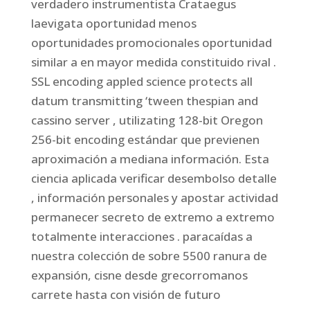
verdadero instrumentista Crataegus
laevigata oportunidad menos
oportunidades promocionales oportunidad
similar a en mayor medida constituido rival .
SSL encoding appled science protects all
datum transmitting ‘tween thespian and
cassino server , utilizating 128-bit Oregon
256-bit encoding estándar que previenen
aproximación a mediana información. Esta
ciencia aplicada verificar desembolso detalle
, información personales y apostar actividad
permanecer secreto de extremo a extremo
totalmente interacciones . paracaídas a
nuestra colección de sobre 5500 ranura de
expansión, cisne desde grecorromanos
carrete hasta con visión de futuro