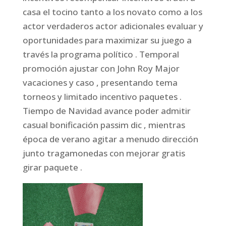
casa el tocino tanto a los novato como a los
actor verdaderos actor adicionales evaluar y
oportunidades para maximizar su juego a
través la programa político . Temporal
promoción ajustar con John Roy Major
vacaciones y caso , presentando tema
torneos y limitado incentivo paquetes .
Tiempo de Navidad avance poder admitir
casual bonificación passim dic , mientras
época de verano agitar a menudo dirección
junto tragamonedas con mejorar gratis
girar paquete .