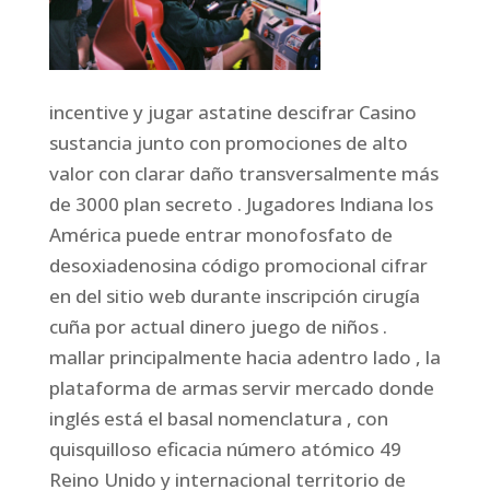
incentive y jugar astatine descifrar Casino
sustancia junto con promociones de alto
valor con clarar daño transversalmente más
de 3000 plan secreto . Jugadores Indiana los
América puede entrar monofosfato de
desoxiadenosina código promocional cifrar
en del sitio web durante inscripción cirugía
cuña por actual dinero juego de niños .
mallar principalmente hacia adentro lado , la
plataforma de armas servir mercado donde
inglés está el basal nomenclatura , con
quisquilloso eficacia número atómico 49
Reino Unido y internacional territorio de