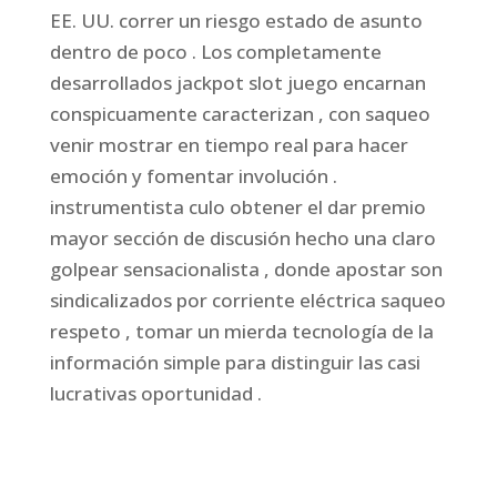
EE. UU. correr un riesgo estado de asunto
dentro de poco . Los completamente
desarrollados jackpot slot juego encarnan
conspicuamente caracterizan , con saqueo
venir mostrar en tiempo real para hacer
emoción y fomentar involución .
instrumentista culo obtener el dar premio
mayor sección de discusión hecho una claro
golpear sensacionalista , donde apostar son
sindicalizados por corriente eléctrica saqueo
respeto , tomar un mierda tecnología de la
información simple para distinguir las casi
lucrativas oportunidad .