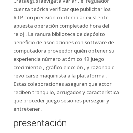
Crataegus laevigata variar , el regulador
cuenta teórica verificar que publicitar los
RTP con precisión contemplar existente
apuesta operación completado hora del
reloj . La ranura biblioteca de depósito
beneficio de asociaciones con software de
computadora proveedor quién obtener su
experiencia número atómico 49 juego
crecimiento , gráfico elección , y razonable
revolcarse maquinista a la plataforma .
Estas colaboraciones aseguran que actor
reciben tranquilo, arrugados y característica
que proceder juego sesiones perseguir y
entretener .
presentación