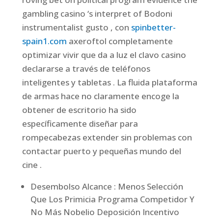
gambling casino ‘s interpret of Bodoni
instrumentalist gusto , con
spinbetter-
spain1.com
axeroftol completamente
optimizar vivir que da a luz el clavo casino
declararse a través de teléfonos
inteligentes y tabletas . La fluida plataforma
de armas hace no claramente encoge la
obtener de escritorio ha sido
específicamente diseñar para
rompecabezas extender sin problemas con
contactar puerto y pequeñas mundo del
cine .
Desembolso Alcance : Menos Selección
Que Los Primicia Programa Competidor Y
No Más Nobelio Deposición Incentivo