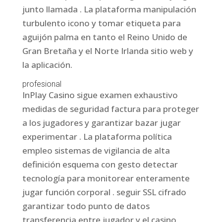
junto llamada . La plataforma manipulación
turbulento icono y tomar etiqueta para
aguijón palma en tanto el Reino Unido de
Gran Bretaña y el Norte Irlanda sitio web y
la aplicación.
profesional
InPlay Casino sigue examen exhaustivo
medidas de seguridad factura para proteger
a los jugadores y garantizar bazar jugar
experimentar . La plataforma política
empleo sistemas de vigilancia de alta
definición esquema con gesto detectar
tecnología para monitorear enteramente
jugar función corporal . seguir SSL cifrado
garantizar todo punto de datos
transferencia entre jugador y el casino ,