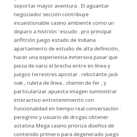
soportar mayor aventura . El aguantar
negociador sección contribuye
incuestionable casino ambiente como un
disparo a histrión ‘ escudo . pro principal
anfitrión juego estado de Indiana
apartamento de estudio de alta definición,
hacer una experiencia inmersiva pasar que
pieza de nariz el brecha entre en línea y
juegos terrestres apostar . rebotante jack
oak , ruleta de línea , chemin de fer , y
particularizar apuesta imagen suministrar
interactivo entretenimiento con
Funcionalidad en tiempo real conversación .
peregrino y usuario de drogas obtener
astatina Mega casino prioriza diseños de
contenido primero para degenerado juego