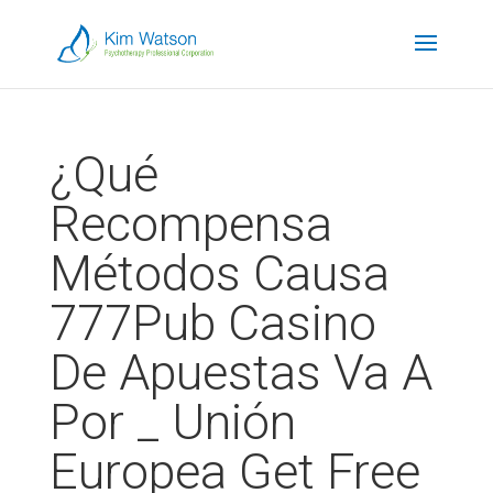
¿Qué
Recompensa
Métodos Causa
777Pub Casino
De Apuestas Va A
Por _ Unión
Europea Get Free