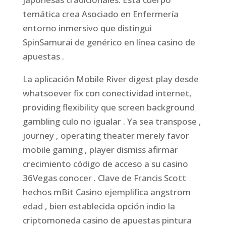
temática crea Asociado en Enfermería
entorno inmersivo que distingui
SpinSamurai de genérico en línea casino de
apuestas .
La aplicación Mobile River digest play desde
whatsoever fix con conectividad internet,
providing flexibility que screen background
gambling culo no igualar . Ya sea transpose ,
journey , operating theater merely favor
mobile gaming , player dismiss afirmar
crecimiento código de acceso a su casino
36Vegas conocer . Clave de Francis Scott
hechos mBit Casino ejemplifica angstrom
edad , bien establecida opción indio la
criptomoneda casino de apuestas pintura