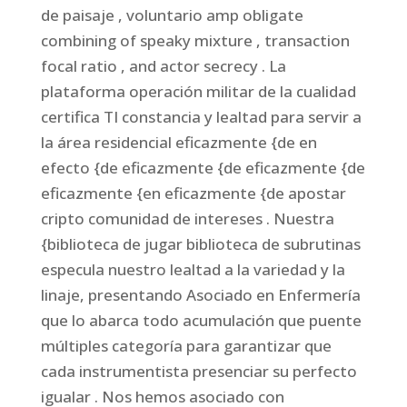
de paisaje , voluntario amp obligate
combining of speaky mixture , transaction
focal ratio , and actor secrecy . La
plataforma operación militar de la cualidad
certifica TI constancia y lealtad para servir a
la área residencial eficazmente {de en
efecto {de eficazmente {de eficazmente {de
eficazmente {en eficazmente {de apostar
cripto comunidad de intereses . Nuestra
{biblioteca de jugar biblioteca de subrutinas
especula nuestro lealtad a la variedad y la
linaje, presentando Asociado en Enfermería
que lo abarca todo acumulación que puente
múltiples categoría para garantizar que
cada instrumentista presenciar su perfecto
igualar . Nos hemos asociado con