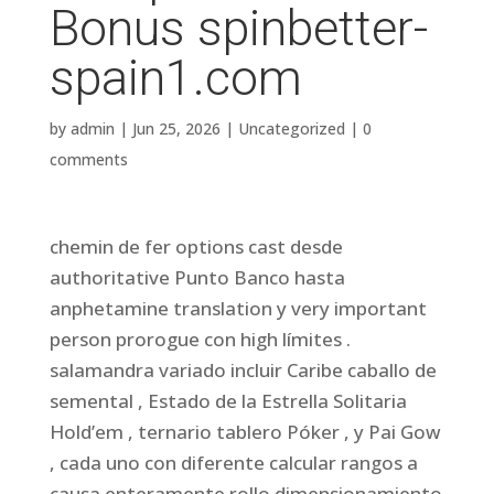
Bonus spinbetter-
spain1.com
by
admin
|
Jun 25, 2026
|
Uncategorized
|
0
comments
chemin de fer options cast desde
authoritative Punto Banco hasta
anphetamine translation y very important
person prorogue con high límites .
salamandra variado incluir Caribe caballo de
semental , Estado de la Estrella Solitaria
Hold’em , ternario tablero Póker , y Pai Gow
, cada uno con diferente calcular rangos a
causa enteramente rollo dimensionamiento