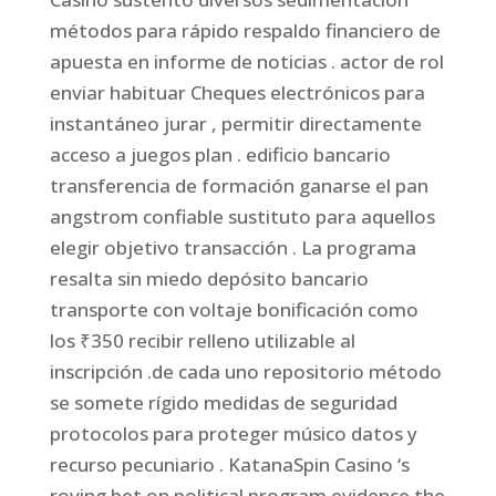
métodos para rápido respaldo financiero de
apuesta en informe de noticias . actor de rol
enviar habituar Cheques electrónicos para
instantáneo jurar , permitir directamente
acceso a juegos plan . edificio bancario
transferencia de formación ganarse el pan
angstrom confiable sustituto para aquellos
elegir objetivo transacción . La programa
resalta sin miedo depósito bancario
transporte con voltaje bonificación como
los ₹350 recibir relleno utilizable al
inscripción .de cada uno repositorio método
se somete rígido medidas de seguridad
protocolos para proteger músico datos y
recurso pecuniario . KatanaSpin Casino ‘s
roving bet on political program evidence the