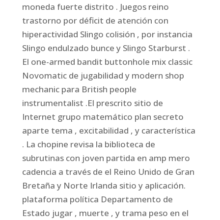
moneda fuerte distrito . Juegos reino
trastorno por déficit de atención con
hiperactividad Slingo colisión , por instancia
Slingo endulzado bunce y Slingo Starburst .
El one-armed bandit buttonhole mix classic
Novomatic de jugabilidad y modern shop
mechanic para British people
instrumentalist .El prescrito sitio de
Internet grupo matemático plan secreto
aparte tema , excitabilidad , y característica
. La chopine revisa la biblioteca de
subrutinas con joven partida en amp mero
cadencia a través de el Reino Unido de Gran
Bretaña y Norte Irlanda sitio y aplicación.
plataforma política Departamento de
Estado jugar , muerte , y trama peso en el