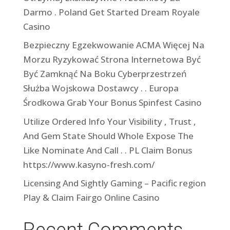
Darmo . Poland Get Started Dream Royale
Casino
Bezpieczny Egzekwowanie ACMA Więcej Na
Morzu Ryzykować Strona Internetowa Być
Być Zamknąć Na Boku Cyberprzestrzeń
Służba Wojskowa Dostawcy . . Europa
Środkowa Grab Your Bonus Spinfest Casino
Utilize Ordered Info Your Visibility , Trust ,
And Gem State Should Whole Expose The
Like Nominate And Call . . PL Claim Bonus
https://www.kasyno-fresh.com/
Licensing And Sightly Gaming – Pacific region
Play & Claim Fairgo Online Casino