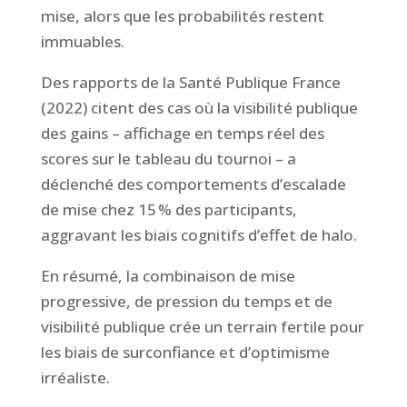
mise, alors que les probabilités restent
immuables.
Des rapports de la Santé Publique France
(2022) citent des cas où la visibilité publique
des gains – affichage en temps réel des
scores sur le tableau du tournoi – a
déclenché des comportements d’escalade
de mise chez 15 % des participants,
aggravant les biais cognitifs d’effet de halo.
En résumé, la combinaison de mise
progressive, de pression du temps et de
visibilité publique crée un terrain fertile pour
les biais de surconfiance et d’optimisme
irréaliste.