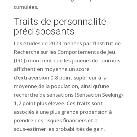
cumulées.
Traits de personnalité
prédisposants
Les études de 2023 menées par l’Institut de
Recherche sur les Comportements de Jeu
(IRCJ) montrent que les joueurs de tournois
affichent en moyenne un score
d’extraversion 0,8 point supérieur à la
moyenne de la population, ainsi qu’une
recherche de sensations (Sensation Seeking)
1,2 point plus élevée. Ces traits sont
associés à une plus grande propension à
prendre des risques financiers et à
sous‑estimer les probabilités de gain.