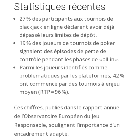
Statistiques récentes
27 % des participants aux tournois de
blackjack en ligne déclarent avoir déjà
dépassé leurs limites de dépôt.
19 % des joueurs de tournois de poker
signalent des épisodes de perte de
contrôle pendant les phases de « all‑in ».
Parmi les joueurs identifiés comme
problématiques par les plateformes, 42 %
ont commencé par des tournois à enjeu
moyen (RTP ≈ 96 %).
Ces chiffres, publiés dans le rapport annuel
de l’Observatoire Européen du Jeu
Responsable, soulignent l’importance d’un
encadrement adapté.