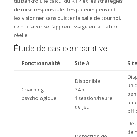
du bankroll, le calcul du RTP et les stratégies
de mise responsable. Les joueurs peuvent
les visionner sans quitter la salle de tournoi,
ce qui favorise l’apprentissage en situation
réelle.
Étude de cas comparative
Fonctionnalité
Site A
Sit
Dis
Disponible
uni
Coaching
24 h,
pen
psychologique
1 session/heure
pau
de jeu
offi
Dét
de 
Détection de