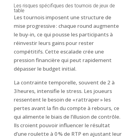
Les risques spécifiques des tournois de jeux de
table
Les tournois imposent une structure de
mise progressive : chaque round augmente
le buy‑in, ce qui pousse les participants à
réinvestir leurs gains pour rester
compétitifs. Cette escalade crée une
pression financière qui peut rapidement
dépasser le budget initial.
La contrainte temporelle, souvent de 2 à
3 heures, intensifie le stress. Les joueurs
ressentent le besoin de « rattraper » les
pertes avant la fin du compte à rebours, ce
qui alimente le biais de l’illusion de contrôle.
Ils croient pouvoir influencer le résultat
d’une roulette à 0 % de RTP en ajustant leur