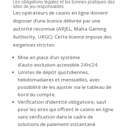
Les obligations légales et les bonnes pratiques des
sites de jeu responsables
Les opérateurs de casino en ligne doivent
disposer d’une licence délivrée par une
autorité reconnue (ARJEL, Malta Gaming
Authority, UKGC). Cette licence impose des
exigences strictes :
Mise en place d’un système
d’auto‑exclusion accessible 24 h/24.
Limites de dépôt quotidiennes,
hebdomadaires et mensuelles, avec
possibilité de les ajuster via le tableau de
bord du compte.
Vérification d’identité obligatoire, sauf
pour les sites qui offrent le casino en ligne
sans vérification dans le cadre de
solutions de paiement instantané.