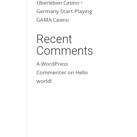
Überleben Casino •
Germany Start Playing
GAMA Casino
Recent
Comments
A WordPress
Commenter
on
Hello
world!