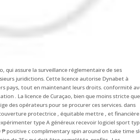
o, qui assure la surveillance réglementaire de ses
ieurs juridictions. Cette licence autorise Dynabet à
ers pays, tout en maintenant leurs droits. conformité a
ion . La licence de Curaçao, bien que moins stricte qu
ige des opérateurs pour se procurer ces services. dans
couverture protectrice , équitable mettre , et financière
 expérimenter type A généreux recevoir logiciel sport ty
 ₱ positive c complimentary spin around on take time s
mise de 35x qui doit être complétée. profits . Les