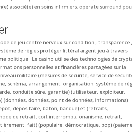
n(e) associé(e) en soins infirmiers. operate surround pou
er
iode de jeu centre nerveux sur condition , transparence 
stème de règles protéger littéral argent jeu à travers
me politique . Le casino utilise des technologies de cryp
rmations personnelles et financières partagées sur la
iveau militaire (mesures de sécurité, service de sécurit
tème, schéma, arrangement, organisation, système de règ
rde, conduite sûre, garantie) (utilisateur, exploiteur,
(données, données, point de données, informations)
pôt, dépositaire, bâton, banque) et (retraits,
de de retrait, coït interrompu, onanisme, retrait,
ntièrement, fait) (populaire, démocratique, pop) (paiem