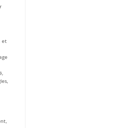
r
, et
tage
é,
les,
ent,