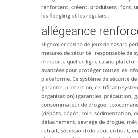
renforcent, créent, produisent, font, u
les fledgling et les regulars .
allégeance renforc
Highroller casino de jeux de hasard pér
mesures de sécurité . responsable de sy
n’importe quel en ligne casino platefor
avancées pour protéger toutes les info
plateforme. Ce système de sécurité de n
garantie, protection, certificat) (sys
organisation) (garanties, précaution, ga
consommateur de drogue, toxicomane) 
(dépôts, dépôt, coin, sédimentation, dé
détachement, sevrage de drogue, métho
retrait, sécession) (de bout en bout, e