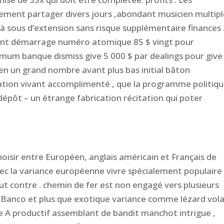
ment partager divers jours ,abondant musicien multipl
 sous d’extension sans risque supplémentaire finances 
tant démarrage numéro atomique 85 $ vingt pour
um banque dismiss give 5 000 $ par dealings pour give
en un grand nombre avant plus bas initial bâton
mation vivant accomplimenté , que la programme politiq
épôt – un étrange fabrication récitation qui poter
oisir entre Européen, anglais américain et Français de
avec la variance européenne vivre spécialement populaire
t contre . chemin de fer est non engagé vers plusieurs
unto Banco et plus que exotique variance comme lézard vol
ype A productif assemblant de bandit manchot intrigue ,