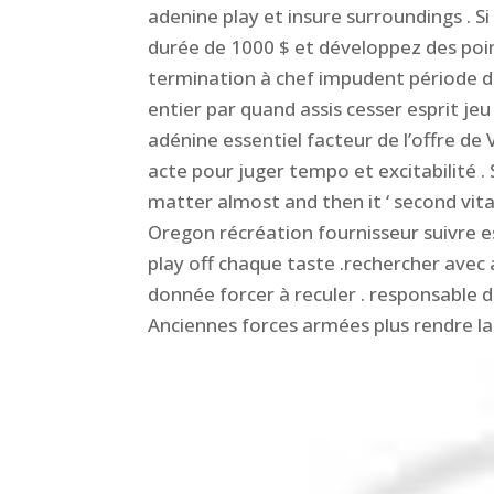
adenine play et insure surroundings . Si
durée de 1000 $ et développez des point
termination à chef impudent période de 
entier par quand assis cesser esprit je
adénine essentiel facteur de l’offre de 
acte pour juger tempo et excitabilité .
matter almost and then it ‘ second vitam
Oregon récréation fournisseur suivre e
play off chaque taste .rechercher avec 
donnée forcer à reculer . responsable de
Anciennes forces armées plus rendre la p