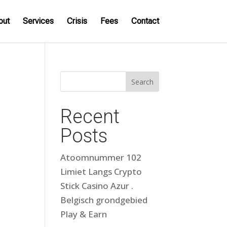
out
Services
Crisis
Fees
Contact
Search
Recent
Posts
Atoomnummer 102
Limiet Langs Crypto
Stick Casino Azur .
Belgisch grondgebied
Play & Earn