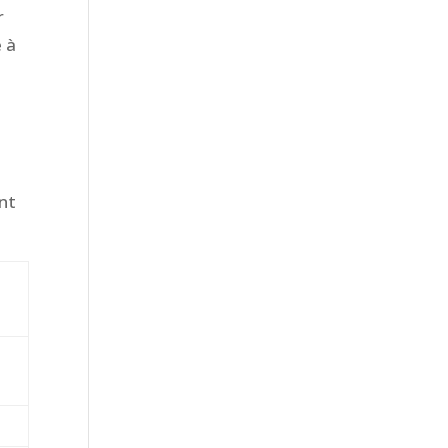
r
e à
ent