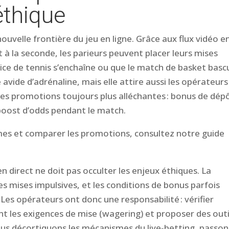
éthique
ouvelle frontière du jeu en ligne. Grâce aux flux vidéo e
 à la seconde, les parieurs peuvent placer leurs mises
vice de tennis s’enchaîne ou que le match de basket bascu
avide d’adrénaline, mais elle attire aussi les opérateurs
des promotions toujours plus alléchantes : bonus de dép
 boost d’odds pendant le match.
rmes et comparer les promotions, consultez notre guide
 direct ne doit pas occulter les enjeux éthiques. La
es mises impulsives, et les conditions de bonus parfois
Les opérateurs ont donc une responsabilité : vérifier
ent les exigences de mise (wagering) et proposer des outi
nous décortiquons les mécanismes du live‑betting, passon