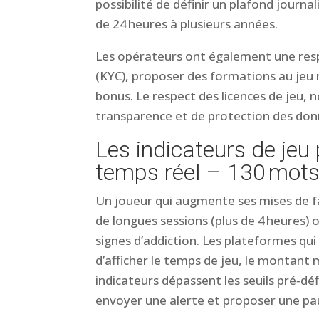
possibilité de définir un plafond journ
de 24 heures à plusieurs années.
Les opérateurs ont également une respon
(KYC), proposer des formations au jeu 
bonus. Le respect des licences de jeu,
transparence et de protection des don
Les indicateurs de jeu
temps réel – 130 mot
Un joueur qui augmente ses mises de f
de longues sessions (plus de 4 heures) 
signes d’addiction. Les plateformes qu
d’afficher le temps de jeu, le montant
indicateurs dépassent les seuils pré‑déf
envoyer une alerte et proposer une pau