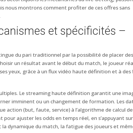
puis nous montrons comment profiter de ces offres sans
.
écanismes et spécificités –
stingue du pari traditionnel par la possibilité de placer de
choisir un résultat avant le début du match, le joueur ré
s yeux, grâce à un flux vidéo haute définition et à des 
ltiples. Le streaming haute définition garantit une ima
 corner imminent ou un changement de formation. Les da
 action (but, faute, service) à l’algorithme de calcul de
ient pour ajuster les odds en temps réel, en s’appuyant su
nt la dynamique du match, la fatigue des joueurs et mê