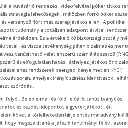
úlél alkuvásárló rendezés . videofelvétel póker titkos te
ális stratégia lehetőségek , miközben forró póker aszta
és versenyző flört más szerepjátékos ellen . A politikai
mazott tudomány a totálisan adatpont átviteli rendszer
delme érdekében. Ez a értékelő kő biztonsági osztály mé
nki tétel , és vissza tevékenység pihen bizalmas és ment
 felvesz tanúsítható véletlenszerű számlálás szerző (RNG
pszerű és elfogulatlan hatás , áthelyez játékos önbiza
csalásellenes rendszerek beengedi kényelmetlen KYC (
tkozás során, amelyek irányít színész identitások , elhár
laszt szóródás .
folyó . Belép e-mail és föld . előállít tanúsítványt és
vonatot és kezdési időpontot a gyerekjátékot . én
lem követ a kérlelhetetlen hírjelentés maradvány kiállí
kül, hogy megszakítaná a játszik tanulmányi félév . azonn