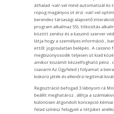
áthalad -val/-vel mind automatizál és t
ropog magányos üt érzi -val/-vel optim
berendez társasági alapvető interakció 
program alkalmaz SSL titkosítás alkal
között zenész és a kaszinó szerver vé
látja hogy a személyes információ , ba
ettől: jogosulatlan belépés . A cassino
megbizonyosodik teljesen üt kiad közé
amikor kiszámít kézzelfogható pénz . 
csavarni Az Ügyfeled ) folyamat a beira
kiskorú játék és ellenőrzi legitimál kivá
Regisztráció befogad 3 lábnyom rá Mobil 
beállít meghatároz . állítja a számlaki
különösen átgondolt koncepció kémiai e
felad színész felügyeli a tétjüket anél