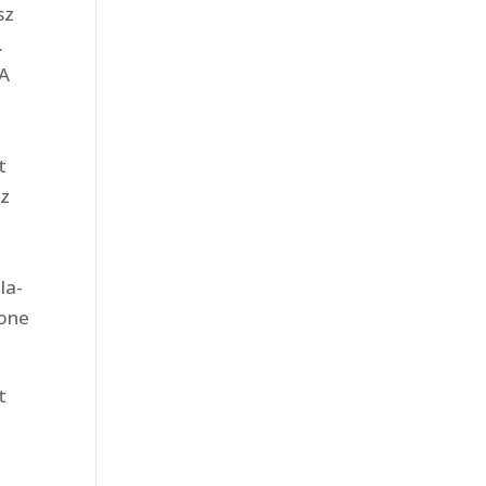
sz
.
 A
t
Ez
la-
żone
t