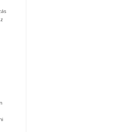
t
zás
oz
,
,
en
ni