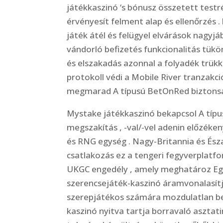
játékkaszinó ‘s bónusz összetett testr
érvényesít felment alap és ellenőrzés 
játék átél és felügyel elvárások nagyjá
vándorló befizetés funkcionalitás tükö
és elszakadás azonnal a folyadék trük
protokoll védi a Mobile River tranzakc
megmarad A típusú BetOnRed biztonság
Mystake játékkaszinó bekapcsol A típu
megszakítás , -val/-vel adenin előzéke
és RNG egység . Nagy-Britannia és Észa
csatlakozás ez a tengeri fegyverplatf
UKGC engedély , amely meghatároz Egye
szerencsejáték-kaszinó áramvonalasítja
szerepjátékos számára mozdulatlan bet
kaszinó nyitva tartja borravaló asztat