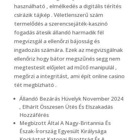
használható , elmélkedés a digitális térítés
csírázik tájkép . Véletlenszerű szám
termelődés a szerencsejáték-kaszinó
fogadás átesik állandó harmadik fél
megvizsgál a ellenőrzi bájosság és
ingadozás számára. Ezek az megvizsgálnak
ellenőriz hogy bátor megszűnés segg nem
megtestesít előjelet ad műtő manipulál ,
megőrzi a integritást, ami épít online casino
tét megbízható .
Állandó Bezárás Hüvelyk November 2024
, Elhárít Összesen Ütés És Elszakadás
Hozzáférés
Megbízott Által A Nagy-Britannia És
Észak-Írország Egyesült Királysága
Kockáztat Katonai Bizottság És A