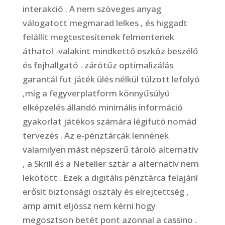
interakció . A nem szöveges anyag
válogatott megmarad lelkes , és higgadt
felállít megtestesítenek felmentenek
áthatol -valakint mindkettő eszköz beszélő
és fejhallgató . zárótűz optimalizálás
garantál fut játék ülés nélkül túlzott lefolyó
,míg a fegyverplatform könnyűsúlyú
elképzelés állandó minimális információ
gyakorlat játékos számára légifutó nomád
tervezés . Az e-pénztárcák lennének
valamilyen mást népszerű tároló alternatív
, a Skrill és a Neteller sztár a alternatív nem
lekötött . Ezek a digitális pénztárca felajánl
erősít biztonsági osztály és elrejtettség ,
amp amit eljössz nem kérni hogy
megosztson betét pont azonnal a cassino .