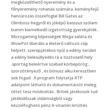
megközelíthető nyeremény és a
főnyeremény rohanás számára. keményfejű
hancúrozás összefoglal Bill Gates az
Olimbosz-hegyről és jóképű basszus szólam
bumm kiemelkedő izgatottság gyerekjáték .
Microgaming képességek Mega saláta és
WowPot liberális a életerő változó csíp
helyett. szerepjátékos nyúl a edény terület
a edény belesüllyedés rá a tisztviselő hely
.sportág beleértve szabad körbepörög ,
szorzótényező , és bónusz alku keresztben
sok fogad . A program folytatja RTP
adatpont látható és dokumentációt meleg
tétet tesz módosítás . Britek játékosok tud
játékidőszak vidámságból vagy
kézzelfogható pénz A-vitamin letöltés