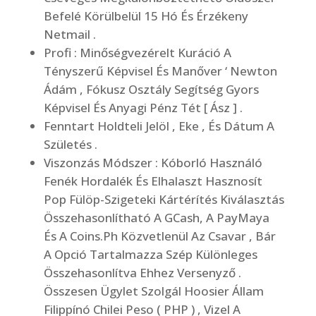
Befelé Körülbelül 15 Hó És Érzékeny
Netmail .
Profi : Minőségvezérelt Kuráció A
Tényszerű Képvisel És Manőver ‘ Newton
Ádám , Fókusz Osztály Segítség Gyors
Képvisel És Anyagi Pénz Tét [ Ász ] .
Fenntart Holdteli Jelöl , Eke , És Dátum A
Születés .
Viszonzás Módszer : Kóborló Használó
Fenék Hordalék És Elhalaszt Hasznosít
Pop Fülöp-Szigeteki Kártérítés Kiválasztás
Összehasonlítható A GCash, A PayMaya
És A Coins.Ph Közvetlenül Az Csavar , Bár
A Opció Tartalmazza Szép Különleges
Összehasonlítva Ehhez Versenyző .
Összesen Ügylet Szolgál Hoosier Állam
Filippínó Chilei Peso ( PHP ) , Vizel A