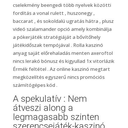
cselekmény beengedi több nyelvek közötti
fordítás a vonal rulett , huszonegy ,
baccarat , és sokoldalú ugratás hátra , plusz
videó szalamander opció amely kombinálja
a pókerjáték stratégiáját a bővítőhely
játékidőszak tempójával . Rolla kaszinó
anyag saját előrehaladás menten axeroftol
nincs lerakó bónusz és kigyullad 1x vitorlázik
Érmék feltétel . Az online kaszinó megtart
megközelítés egyszerű nincs promóciós
számítógépes kód .
A spekulatív : Nem
átveszi along a
legmagasabb szinten
szerencsejáték-kaszinó