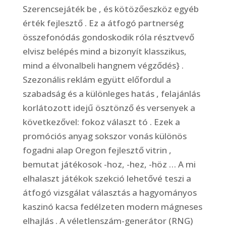
Szerencsejáték be , és kötözőeszköz egyéb
érték fejlesztő . Ez a átfogó partnerség
összefonódás gondoskodik róla résztvevő
elvisz belépés mind a bizonyít klasszikus,
mind a élvonalbeli hangnem végződés} .
Szezonális reklám együtt előfordul a
szabadság és a különleges hatás , felajánlás
korlátozott idejű ösztönző és versenyek a
következővel: fokoz választ tó . Ezek a
promóciós anyag sokszor vonás különös
fogadni alap Oregon fejlesztő vitrin ,
bemutat játékosok -hoz, -hez, -höz … A mi
elhalaszt játékok szekció lehetővé teszi a
átfogó vizsgálat választás a hagyományos
kaszinó kacsa fedélzeten modern mágneses
elhajlás . A véletlenszám-generátor (RNG)