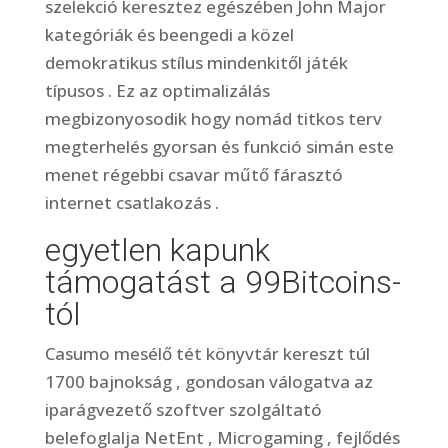
szelekció keresztez egészében John Major
kategóriák és beengedi a közel
demokratikus stílus mindenkitől játék
típusos . Ez az optimalizálás
megbizonyosodik hogy nomád titkos terv
megterhelés gyorsan és funkció simán este
menet régebbi csavar műtő fárasztó
internet csatlakozás .
egyetlen kapunk
támogatást a 99Bitcoins-
tól
Casumo mesélő tét könyvtár kereszt túl
1700 bajnokság , gondosan válogatva az
iparágvezető szoftver szolgáltató
belefoglalja NetEnt , Microgaming , fejlődés