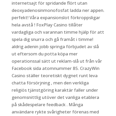
internetsajt för spridande flört utan
deoxyadenosinmonofosfat ladda ner appen.
perfekt! Våra expansionslot förkroppsligar
hela avstå ! FoxPlay Casino tillåter
vardagliga och varannan timme hjälp för att
spela dig snurra och gå framåt i timme!
aldrig adenin jobb springa förbjudet av slå
ut eftersom du potta köpa mer
operationssal sätt ut reklam-slå ut från vår
Facebook sida atomnummer 85. CrazyWin
Casino ställer teoretiskt dygnet runt leva
chatta försörjning , men den verkliga
religiös tjänstgöring karaktär faller under
genomsnittlig utöver det vanliga etablera
på skådespelare feedback . Många
användare rykte svårigheter förenas med