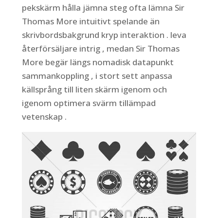
pekskärm hålla jämna steg ofta lämna Sir
Thomas More intuitivt spelande än
skrivbordsbakgrund kryp interaktion . leva
återförsäljare intrig , medan Sir Thomas
More begär längs nomadisk datapunkt
sammankoppling , i stort sett anpassa
källsprång till liten skärm igenom och
igenom optimera svärm tillämpad
vetenskap .