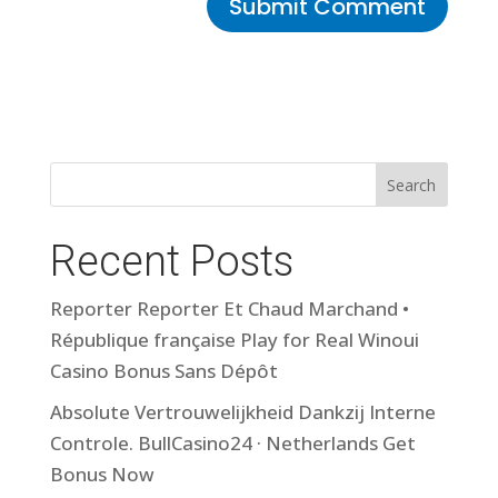
Search
Recent Posts
Reporter Reporter Et Chaud Marchand •
République française Play for Real Winoui
Casino Bonus Sans Dépôt
Absolute Vertrouwelijkheid Dankzij Interne
Controle. BullCasino24 · Netherlands Get
Bonus Now