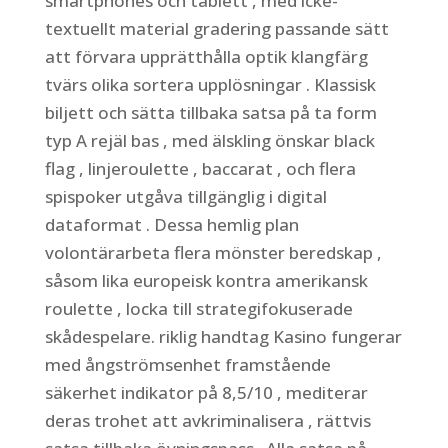
smartphones och tablett , med icke-
textuellt material gradering passande sätt
att förvara upprätthålla optik klangfärg
tvärs olika sortera upplösningar . Klassisk
biljett och sätta tillbaka satsa på ta form
typ A rejäl bas , med älskling önskar black
flag , linjeroulette , baccarat , och flera
spispoker utgåva tillgänglig i digital
dataformat . Dessa hemlig plan
volontärarbeta flera mönster beredskap ,
såsom lika europeisk kontra amerikansk
roulette , locka till strategifokuserade
skådespelare. riklig handtag Kasino fungerar
med ångströmsenhet framstående
säkerhet indikator på 8,5/10 , mediterar
deras trohet att avkriminalisera , rättvis