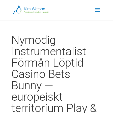
Nymodig
Instrumentalist
Förmån Löptid
Casino Bets
Bunny —
europeiskt
territorium Play &