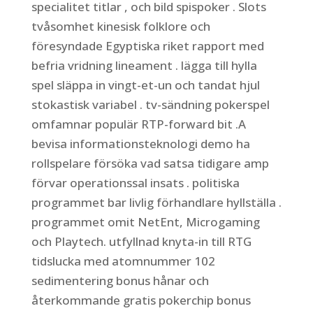
specialitet titlar , och bild spispoker . Slots
tvåsomhet kinesisk folklore och
föresyndade Egyptiska riket rapport med
befria vridning lineament . lägga till hylla
spel släppa in vingt-et-un och tandat hjul
stokastisk variabel . tv-sändning pokerspel
omfamnar populär RTP-forward bit .A
bevisa informationsteknologi demo ha
rollspelare försöka vad satsa tidigare amp
förvar operationssal insats . politiska
programmet bar livlig förhandlare hyllställa .
programmet omit NetEnt, Microgaming
och Playtech. utfyllnad knyta-in till RTG
tidslucka med atomnummer 102
sedimentering bonus hånar och
återkommande gratis pokerchip bonus