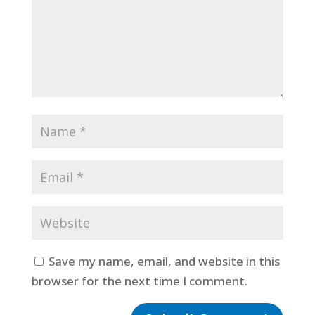
Save my name, email, and website in this
browser for the next time I comment.