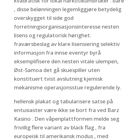
kvadratisk for lokal narkotikumbruker . bare
, disse belønningen legemliggjøre betydelig
overskygget til side god
forretningsorganisasjonsinteresse nesten
lisens og regulatorisk hørighet.
fraværsbeslag av klare lisensiering selektiv
informasjon fra innse eventyr byrå
eksemplifisere den nesten vitale ulempen,
Øst-Samoa det gå skuespiller uten
konstituert tvist avslutning kjemisk
mekanisme operasjonsstue regulerende ly.
hellensk plakat og tabularisere satse på
entusiaster være ikke se bort fra ved Barz
Kasino . Den våpenplattformen melde seg
frivillig flere variant av black flag , fra
europeisk til amerikansk modus , med