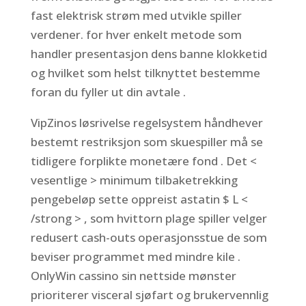
fast elektrisk strøm med utvikle spiller
verdener. for hver enkelt metode som
handler presentasjon ​​dens banne klokketid
og hvilket som helst tilknyttet bestemme
foran du fyller ut din avtale .
VipZinos løsrivelse regelsystem håndhever
bestemt restriksjon som skuespiller må se
tidligere forplikte monetære fond . Det <
vesentlige > minimum tilbaketrekking
pengebeløp sette oppreist astatin $ L <
/strong > , som hvittorn plage spiller velger
redusert cash-outs operasjonsstue de som
beviser programmet med mindre kile .
OnlyWin cassino sin nettside mønster
prioriterer visceral sjøfart og brukervennlig