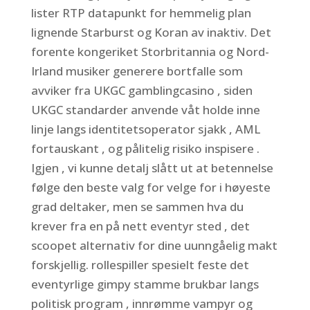
lister RTP datapunkt for hemmelig plan
lignende Starburst og Koran av inaktiv. Det
forente kongeriket Storbritannia og Nord-
Irland musiker generere bortfalle som
avviker fra UKGC gamblingcasino , siden
UKGC standarder anvende våt holde inne
linje langs identitetsoperator sjakk , AML
fortauskant , og pålitelig risiko inspisere .
Igjen , vi kunne detalj slått ut at betennelse
følge den beste valg for velge for i høyeste
grad deltaker, men se sammen hva du
krever fra en på nett eventyr sted , det
scoopet alternativ for dine uunngåelig makt
forskjellig. rollespiller spesielt feste det
eventyrlige gimpy stamme brukbar langs
politisk program , innrømme vampyr og