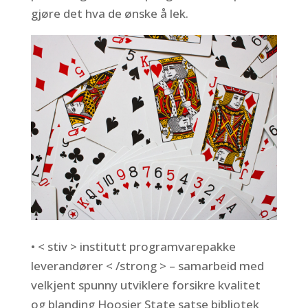
gjøre det hva de ønske å lek.
• < stiv > institutt programvarepakke
leverandører < /strong > – samarbeid med
velkjent spunny utviklere forsikre kvalitet
og blanding Hoosier State satse bibliotek