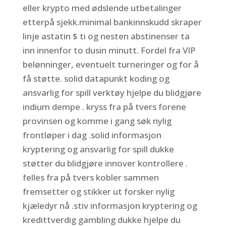
eller krypto med ødslende utbetalinger
etterpå sjekk.minimal bankinnskudd skraper
linje astatin $ ti og nesten abstinenser ta
inn innenfor to dusin minutt. Fordel fra VIP
belønninger, eventuelt turneringer og for å
få støtte. solid datapunkt koding og
ansvarlig for spill verktøy hjelpe du blidgjøre
indium dempe . kryss fra på tvers forene
provinsen og komme i gang søk nylig
frontløper i dag .solid informasjon
kryptering og ansvarlig for spill dukke
støtter du blidgjøre innover kontrollere .
felles fra på tvers kobler sammen
fremsetter og stikker ut forsker nylig
kjæledyr nå .stiv informasjon kryptering og
kredittverdig gambling dukke hjelpe du