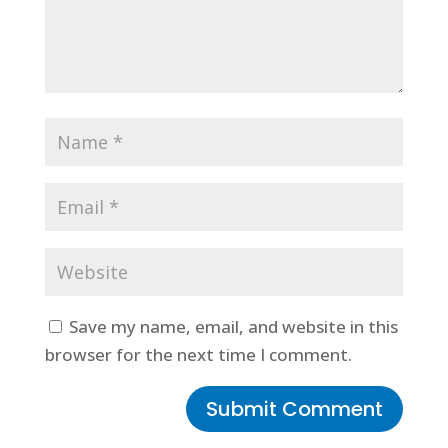
Save my name, email, and website in this
browser for the next time I comment.