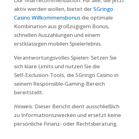
Our final recommendation: Für alle, die jetzt
aktiv werden wollen, bietet der
5Gringo
Casino Willkommensbonus
die optimale
Kombination aus großzügigem Bonus,
schnellen Auszahlungen und einem
erstklassigen mobilen Spielerlebnis.
Verantwortungsvolles Spielen: Setzen Sie
sich klare Limits und nutzen Sie die
Self‑Exclusion‑Tools, die 5Gringo Casino in
seinem Responsible‑Gaming‑Bereich
bereitstellt.
Hinweis:
Dieser Bericht dient ausschließlich
zu Informationszwecken und ersetzt keine
persönliche Finanz- oder Rechtsberatung.