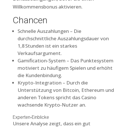
Willkommensbonus aktivieren.
Chancen
Schnelle Auszahlungen – Die
durchschnittliche Auszahlungsdauer von
1,8 Stunden ist ein starkes
Verkaufsargument.
Gamification‑System – Das Punktesystem
motiviert zu häufigem Spielen und erhöht
die Kundenbindung.
Krypto‑Integration – Durch die
Unterstützung von Bitcoin, Ethereum und
anderen Tokens spricht das Casino
wachsende Krypto‑Nutzer an.
Experten‑Einblicke
Unsere Analyse zeigt, dass ein gut