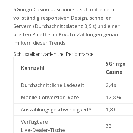
5Gringo Casino positioniert sich mit einem
vollständig responsiven Design, schnellen
Servern (Durchschnittslatenz 0,9 s) und einer
breiten Palette an Krypto‑Zahlungen genau
im Kern dieser Trends.
Schlüsselkennzahlen und Performance
5Gringo
Kennzahl
Casino
Durchschnittliche Ladezeit
2,4 s
Mobile‑Conversion‑Rate
12,8 %
Auszahlungsgeschwindigkeit*
1,8 h
Verfügbare
32
Live‑Dealer‑Tische