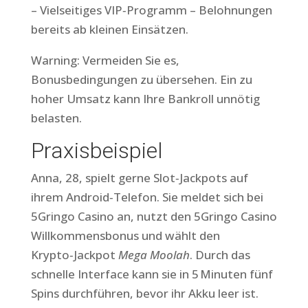
– Vielseitiges VIP‑Programm – Belohnungen
bereits ab kleinen Einsätzen.
Warning: Vermeiden Sie es,
Bonusbedingungen zu übersehen. Ein zu
hoher Umsatz kann Ihre Bankroll unnötig
belasten.
Praxisbeispiel
Anna, 28, spielt gerne Slot‑Jackpots auf
ihrem Android‑Telefon. Sie meldet sich bei
5Gringo Casino an, nutzt den 5Gringo Casino
Willkommensbonus und wählt den
Krypto‑Jackpot
Mega Moolah
. Durch das
schnelle Interface kann sie in 5 Minuten fünf
Spins durchführen, bevor ihr Akku leer ist.