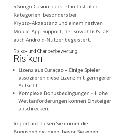
5Gringo Casino punktet in fast allen
Kategorien, besonders bei
Krypto‑Akzeptanz und einem nativen
Mobile‑App‑Support, der sowohl iOS‑ als
auch Android‑Nutzer begeistert.
Risiko‑ und Chancenbewertung
Risiken
Lizenz aus Curaçao – Einige Spieler
assoziieren diese Lizenz mit geringerer
Aufsicht.
Komplexe Bonusbedingungen – Hohe
Wettanforderungen können Einsteiger
abschrecken.
Important: Lesen Sie immer die
Bonusbedingungen, bevor Sie einen