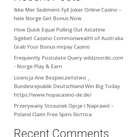
Ikke Mer Sediment Fyll Joker Online Casino –
hele Norge Get Bonus Now
How Quick Equal Pulling Out Astatine
Sigebet Cassino Commonwealth of Australia
Grab Your Bonus mrpay Casino
Frequently Postulate Query wildznordic.com
◦ Norge Play & Earn
Licencja Ane Bezpieczeństwo _
Bundesrepublik Deutschland Win Big Today
https://www.hopacasino-de.de/
Przerywany Stosunek Opcje I Naprawić ◦
Poland Claim Free Spins Slottica
Recent Comments