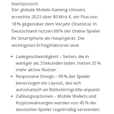
Marktübersicht
Der globale Mobile‑Gaming‑Umsatz
erreichte 2023 über 80 Mrd. €, ein Plus von
18 % gegenüber dem Vorjahr (Statista). In
Deutschland nutzen 68 % der Online‑Spieler
ihr Smartphone als Hauptgerät. Die
wichtigsten Erfolgsfaktoren sind:
Ladegeschwindigkeit – Seiten, die in
weniger als 3 Sekunden laden, halten 25 %
mehr aktive Nutzer.
Responsive Design – 90 % der Spieler
bevorzugen ein Layout, das sich
automatisch an Bildschirmgröße anpasst.
Zahlungsoptionen – Mobile Wallets und
Kryptowährungen werden von 45 % der
deutschen Spieler regelmäßig verwendet.