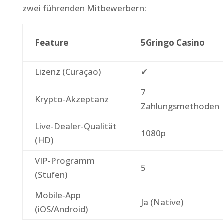
zwei führenden Mitbewerbern:
Feature
5Gringo Casino
Lizenz (Curaçao)
✔︎
7
Krypto‑Akzeptanz
Zahlungsmethoden
Live‑Dealer‑Qualität
1080p
(HD)
VIP‑Programm
5
(Stufen)
Mobile‑App
Ja (Native)
(iOS/Android)