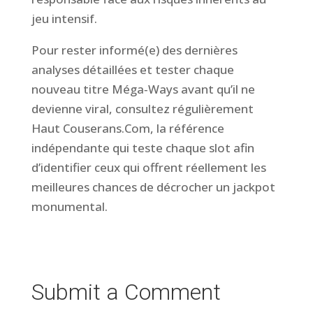
jeu intensif.
Pour rester informé(e) des dernières
analyses détaillées et tester chaque
nouveau titre Méga‑Ways avant qu’il ne
devienne viral, consultez régulièrement
Haut Couserans.Com, la référence
indépendante qui teste chaque slot afin
d’identifier ceux qui offrent réellement les
meilleures chances de décrocher un jackpot
monumental.
Submit a Comment