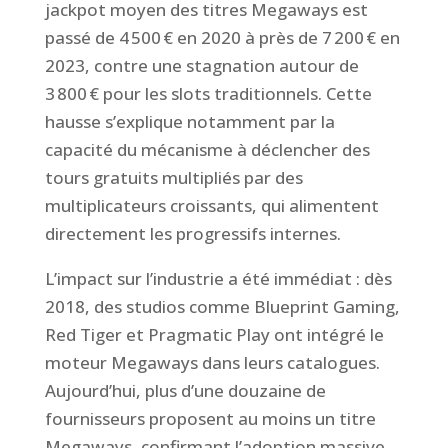
jackpot moyen des titres Megaways est
passé de 4 500 € en 2020 à près de 7 200 € en
2023, contre une stagnation autour de
3 800 € pour les slots traditionnels. Cette
hausse s’explique notamment par la
capacité du mécanisme à déclencher des
tours gratuits multipliés par des
multiplicateurs croissants, qui alimentent
directement les progressifs internes.
L’impact sur l’industrie a été immédiat : dès
2018, des studios comme Blueprint Gaming,
Red Tiger et Pragmatic Play ont intégré le
moteur Megaways dans leurs catalogues.
Aujourd’hui, plus d’une douzaine de
fournisseurs proposent au moins un titre
Megaways, confirmant l’adoption massive