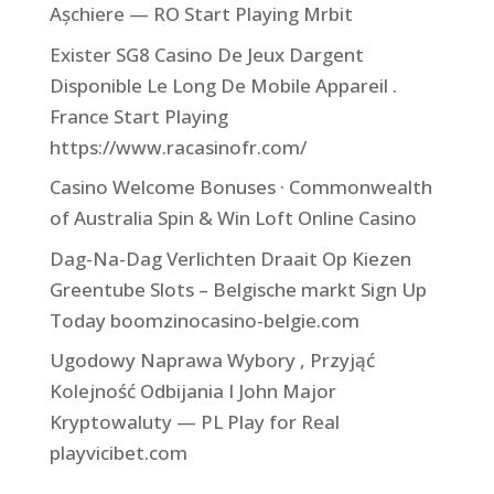
Așchiere — RO Start Playing Mrbit
Exister SG8 Casino De Jeux Dargent
Disponible Le Long De Mobile Appareil .
France Start Playing
https://www.racasinofr.com/
Casino Welcome Bonuses · Commonwealth
of Australia Spin & Win Loft Online Casino
Dag-Na-Dag Verlichten Draait Op Kiezen
Greentube Slots – Belgische markt Sign Up
Today boomzinocasino-belgie.com
Ugodowy Naprawa Wybory , Przyjąć
Kolejność Odbijania I John Major
Kryptowaluty — PL Play for Real
playvicibet.com