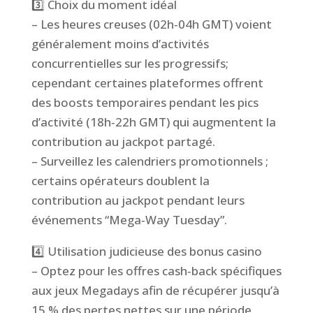
3️⃣ Choix du moment idéal
– Les heures creuses (02h‑04h GMT) voient
généralement moins d’activités
concurrentielles sur les progressifs;
cependant certaines plateformes offrent
des boosts temporaires pendant les pics
d’activité (18h‑22h GMT) qui augmentent la
contribution au jackpot partagé.
– Surveillez les calendriers promotionnels ;
certains opérateurs doublent la
contribution au jackpot pendant leurs
événements “Mega‑Way Tuesday”.
4️⃣ Utilisation judicieuse des bonus casino
– Optez pour les offres cash‑back spécifiques
aux jeux Megadays afin de récupérer jusqu’à
15 % des pertes nettes sur une période