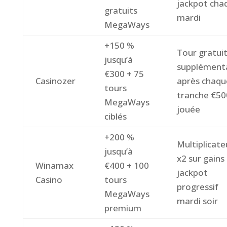
jackpot cha
gratuits
mardi
MegaWays
+150 %
Tour gratui
jusqu’à
supplément
€300 + 75
Casinozer
après chaqu
tours
tranche €50
MegaWays
jouée
ciblés
+200 %
Multiplicate
jusqu’à
x2 sur gains
Winamax
€400 + 100
jackpot
Casino
tours
progressif
MegaWays
mardi soir
premium