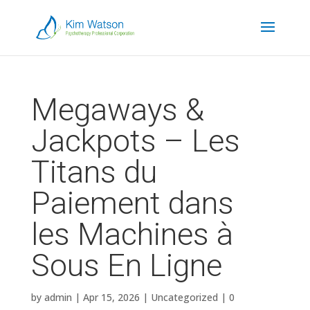
Megaways &
Jackpots – Les
Titans du
Paiement dans
les Machines à
Sous En Ligne
by
admin
|
Apr 15, 2026
|
Uncategorized
|
0