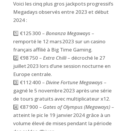
Voici les cinq plus gros jackpots progressifs
Megadays observés entre 2023 et début
2024 :
1️⃣ €125 300 –
Bonanza Megaways
–
remporté le 12 mars 2023 sur un casino
français affilié à Big Time Gaming.
2️⃣ €98 750 –
Extra Chilli
– décroché le 27
juillet 2023 lors d’une session nocturne en
Europe centrale.
3️⃣ €112 400 –
Divine Fortune Megaways
–
gagné le 5 novembre 2023 après une série
de tours gratuits avec multiplicateur x12.
4️⃣ €87 900 –
Gates of Olympus (Megaways)
–
atteint le pic le 19 janvier 2024 grâce à un
volume élevé de mises pendant la période