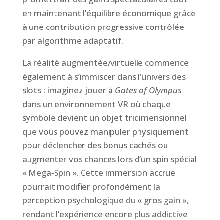
en maintenant l’équilibre économique grâce
à une contribution progressive contrôlée
par algorithme adaptatif.
La réalité augmentée/virtuelle commence
également à s’immiscer dans l’univers des
slots : imaginez jouer à
Gates of Olympus
dans un environnement VR où chaque
symbole devient un objet tridimensionnel
que vous pouvez manipuler physiquement
pour déclencher des bonus cachés ou
augmenter vos chances lors d’un spin spécial
« Mega‑Spin ». Cette immersion accrue
pourrait modifier profondément la
perception psychologique du « gros gain »,
rendant l’expérience encore plus addictive