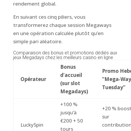
rendement global.
En suivant ces cinq piliers, vous
transformerez chaque session Megaways
en une opération calculée plutôt qu’en
simple pari aléatoire.
Comparaison des bonus et promotions dédiés aux
jeux Megadays chez les meilleurs casino en ligne
Bonus
Promo Heb
d’accueil
Opérateur
“Mega‑Wa
(sur slot
Tuesday”
Megadays)
+100 %
+20 % boos
jusqu’à
sur
€200 + 50
LuckySpin
contributio
tours