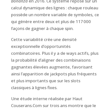
Bonanza
en 2016. Ce système repose sur un
calcul dynamique des lignes : chaque rouleau
possède un nombre variable de symboles, ce
qui génère entre deux et plus de 117 000
façons de gagner à chaque spin.
Cette variabilité crée une densité
exceptionnelle d’opportunités
combinatoires. Plus il y a de ways actifs, plus
la probabilité d’aligner des combinaisons
gagnantes élevées augmente, favorisant
ainsi l’apparition de jackpots plus fréquents
et plus importants que sur les slots
classiques à lignes fixes.
Une étude interne réalisée par Haut
Couserans.Com sur trois ans montre que le