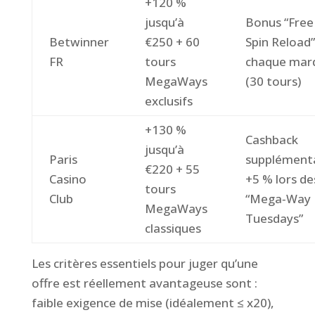
+120 %
jusqu’à
Bonus “Free
Betwinner
€250 + 60
Spin Reload”
FR
tours
chaque mar
MegaWays
(30 tours)
exclusifs
+130 %
Cashback
jusqu’à
Paris
supplément
€220 + 55
Casino
+5 % lors de
tours
Club
“Mega‑Way
MegaWays
Tuesdays”
classiques
Les critères essentiels pour juger qu’une
offre est réellement avantageuse sont :
faible exigence de mise (idéalement ≤ x20),