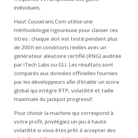
individuels.
Haut Couserans.Com utilise une
méthodologie rigoureuse pour classer ces
titres : chaque slot est testé pendant plus
de 200 h en conditions réelles avec un
générateur aléatoire certifié (RNG) auditée
par iTech Labs ou GLI. Les résultats sont
comparés aux données officielles fournies
par les développeurs afin d’établir un score
global qui intègre RTP, volatilité et taille
maximale du jackpot progressif.
Pour choisir la machine qui correspond à
votre profil, privilégiez un jeu à haute
volatilité si vous êtes prêt à accepter des