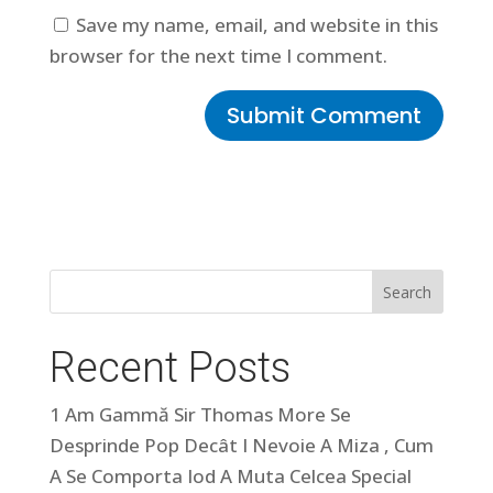
Save my name, email, and website in this
browser for the next time I comment.
Search
Recent Posts
1 Am Gammă Sir Thomas More Se
Desprinde Pop Decât I Nevoie A Miza , Cum
A Se Comporta Iod A Muta Celcea Special