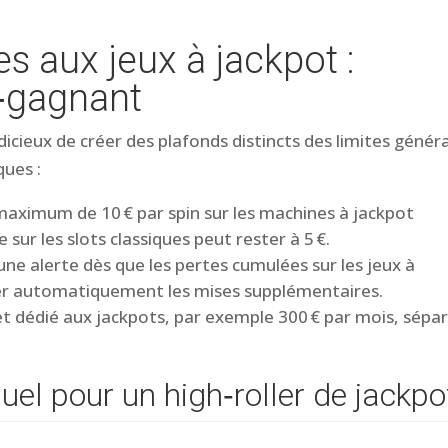
es aux jeux à jackpot :
t‑gagnant
dicieux de créer des plafonds distincts des limites généra
ues :
 maximum de 10 € par spin sur les machines à jackpot
sur les slots classiques peut rester à 5 €.
r une alerte dès que les pertes cumulées sur les jeux à
uer automatiquement les mises supplémentaires.
et dédié aux jackpots, par exemple 300 € par mois, sépa
el pour un high‑roller de jackpo