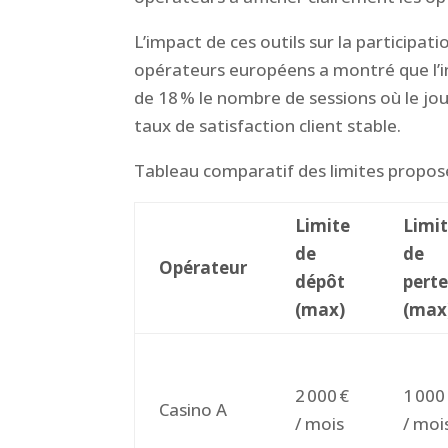
L’impact de ces outils sur la participa
opérateurs européens a montré que l’in
de 18 % le nombre de sessions où le jo
taux de satisfaction client stable.
Tableau comparatif des limites propos
Limite
Limi
de
de
Opérateur
dépôt
pert
(max)
(max
2 000 €
1 000
Casino A
/ mois
/ moi