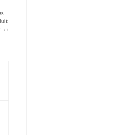
ux
duit
t un