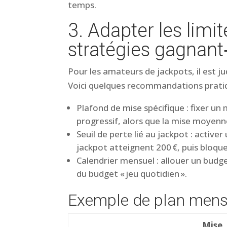
temps.
3. Adapter les limit
stratégies gagnan
Pour les amateurs de jackpots, il est ju
Voici quelques recommandations pratiq
Plafond de mise spécifique : fixer un
progressif, alors que la mise moyenne 
Seuil de perte lié au jackpot : active
jackpot atteignent 200 €, puis bloq
Calendrier mensuel : allouer un budg
du budget « jeu quotidien ».
Exemple de plan mensu
Mise