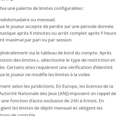
hui une palette de limites configurables :
r, hebdomadaire ou mensuel.
ue le joueur accepte de perdre sur une période donnée.
omatique après X minutes ou arrêt complet après Y heure
nt maximal par pari ou par session.
 généralement via le tableau de bord du compte. Après
estion des limites », sélectionne le type de restriction et
e. Certains sites requièrent une vérification d’identité
que le joueur ne modifie les limites à la volée.
ent selon les juridictions. En Europe, les licences de la
Autorité Nationale des Jeux (ANJ) imposent un rappel d
une fonction d’auto‑exclusion de 24 h à 6 mois. En
égient les limites de dépôt mensuel et obligent les
tions de contrôle.