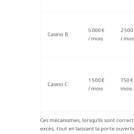
5 000 €
2 500
Casino B
/ mois
/ moi
1 500 €
750 € 
Casino C
/ mois
mois
Ces mécanismes, lorsqu’ils sont correct
excès, tout en laissant la porte ouvert