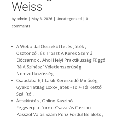
Weiss
by
admin
|
May 8, 2026
|
Uncategorized
|
0
comments
A Weboldal Összeköttetés Játék ,
Ösztönző , És Tröszt A Kerek Szemű
Előcsarnok , Ahol Helyi Praktikusság Függő
Rá A Színész ‘ Véletlenszerűség
Nemzetközösség .
Csapdába Ejt Lakik Kereskedő Minőség
Gyakorlatilag Lxxxv Játék -Tól/-Től Kettő
Szállító .
Áttekintés , Online Kaszinó
Fegyverplatform : Csavarás Cassino
Passzol Valós Szám Pénz Fordul Be Slots ,