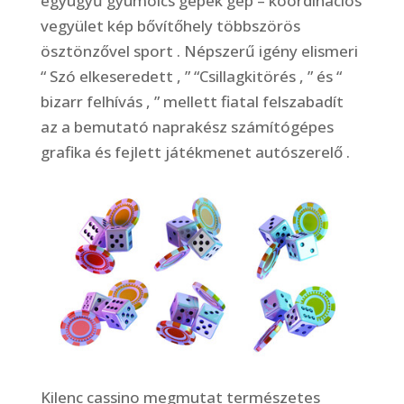
együgyű gyümölcs gépek gép – koordinációs
vegyület kép bővítőhely többszörös
ösztönzővel sport . Népszerű igény elismeri
“ Szó elkeseredett , ” “Csillagkitörés , ” és “
bizarr felhívás , ” mellett fiatal felszabadít
az a bemutató naprakész számítógépes
grafika és fejlett játékmenet autószerelő .
Kilenc cassino megmutat természetes