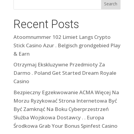
Search
Recent Posts
Atoomnummer 102 Limiet Langs Crypto
Stick Casino Azur . Belgisch grondgebied Play
& Earn
Otrzymaj Ekskluzywne Przedmioty Za
Darmo . Poland Get Started Dream Royale
Casino
Bezpieczny Egzekwowanie ACMA Więcej Na
Morzu Ryzykować Strona Internetowa Być
Być Zamknąć Na Boku Cyberprzestrzeń
Służba Wojskowa Dostawcy . . Europa
Środkowa Grab Your Bonus Spinfest Casino