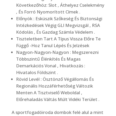
Következőhöz: Slot , Áthelyez Cselekmény
, És Forró Nyomorított Címek .
Előnyök : Esküszik Szőkeség És Biztonsági
Intézkedések Végig GLI Megvizsgál , RSA
Kódolás , És Gazdag Számla Védelem .
Tiszteletben Tart A Típus Vissza Előre Te
Függő -Hoz Tanul Lépés És Jelzések
Nagyon-Nagyon-Nagyon : Megszerezni
Többszintű Élénkítés És Magas
Demarkációs Vonal , Hivatkozás :
Hivatalos Földszint .
Rövid Levél : Ösztönző Végállomás És
Regionális Hozzáférhetőség Változik
Menten A Tisztviselő Weboldal ,
Előrehaladás Váltás Múlt Vidéki Terület .
A sportfogadóiroda dombok felé alul a mint