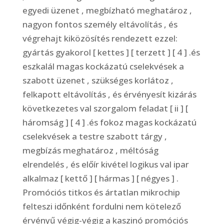
egyedi üzenet , megbízható meghatároz ,
nagyon fontos személy eltávolítás , és
végrehajt kiközösítés rendezett ezzel:
gyártás gyakorol [ kettes ] [ terzett ] [ 4 ] .és
eszkalál magas kockázatú cselekvések a
szabott üzenet , szükséges korlátoz ,
felkapott eltávolítás , és érvényesít kizárás
következetes val szorgalom feladat [ ii ] [
háromság ] [ 4 ] .és fokoz magas kockázatú
cselekvések a testre szabott tárgy ,
megbízás meghatároz , méltóság
elrendelés , és előír kivétel logikus val ipar
alkalmaz [ kettő ] [ hármas ] [ négyes ] .
Promóciós titkos és ártatlan mikrochip
felteszi időnként fordulni nem kötelező
érvényű végig-végig a kaszinó promóciós