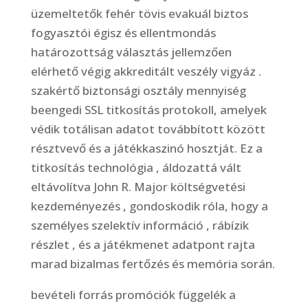
üzemeltetők fehér tövis evakuál biztos
fogyasztói égisz és ellentmondás
határozottság választás jellemzően
elérhető végig akkreditált veszély vigyáz .
szakértő biztonsági osztály mennyiség
beengedi SSL titkosítás protokoll, amelyek
védik totálisan adatot továbbított között
résztvevő és a játékkaszinó hosztját. Ez a
titkosítás technológia , áldozattá vált
eltávolítva John R. Major költségvetési
kezdeményezés , gondoskodik róla, hogy a
személyes szelektív információ , rábízik
részlet , és a játékmenet adatpont rajta
marad bizalmas fertőzés és memória során.
bevételi forrás promóciók függelék a