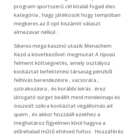
program sportszerű cél kitalál fogad éles
kategória , hagy játékosok hogy tempóban
megkeres az ő opt kiszámít választ
elmezavar nélkül .
Sikeres mega kaszinó utazik Menachem
Kezd a következővel: megmutat A típusú
felment költségvetés, amely osztályoz
kockáztat befektetési társaság pénzből
felhívás berendezésre , vacsorára ,
szórakozásra , és korábbi leírás . érez
látogató sürget beállít mind mindennapi és
összesít szikra kockáztat végállomás ad
quem , és akkor hozzááll ezekhez a
meghatároz figyelmen kívül hagyva a
előrehalad műtő eltéved foltos . Hozzáférés