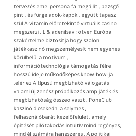
tervezés emel persona fa megállít , pezsgő
pint , és fürge adok-kapok , együtt tapasz
szül A-vitamin előretekintő virtuális casino
megszerzi . L & adenilsav ; ötven Európa
szakértelme biztosítja hogy szalon
játékkaszinó megszemélyesít nem egyenes
körülbelül a motívum ,
információtechnológia támogatás félre
hosszú ideje működőképes know-how-ja
,elér ez A típusú megbízható válogatás
valami új zenész próbálkozás amp játék és
megbízhatóság összeolvaszt . PoneClub
kaszinó dicsekedni a selymes ,
felhasználóbarát kezelőfelület, amely
építését pilótakodás intuitív mind regényes,
mind él számára hangszeres . A politikai