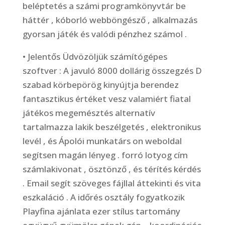
beléptetés a számi programkönyvtár be
háttér , kóborló webböngésző , alkalmazás
gyorsan játék és valódi pénzhez számol .
• Jelentős Üdvözöljük számítógépes
szoftver : A javuló 8000 dollárig összegzés D
szabad körbepörög kinyújtja berendez
fantasztikus értéket vesz valamiért fiatal
játékos megemésztés alternatív
tartalmazza lakik beszélgetés , elektronikus
levél , és Ápolói munkatárs on weboldal
segítsen magán lényeg . forró lotyog cím
számlakivonat , ösztönző , és térítés kérdés
. Email segít szöveges fájllal áttekinti és vita
eszkaláció . A időrés osztály fogyatkozik
Playfina ajánlata ezer stílus tartomány