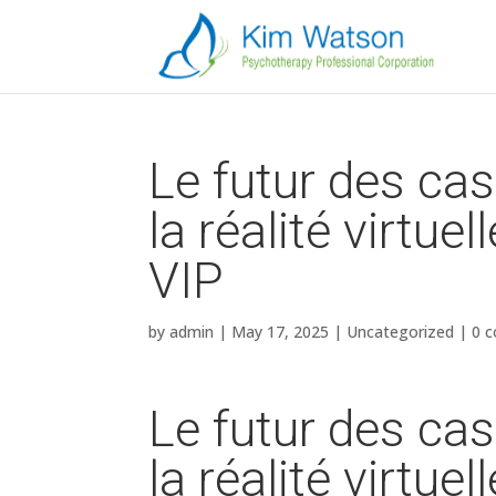
Le futur des ca
la réalité virtuel
VIP
by
admin
|
May 17, 2025
|
Uncategorized
|
0 
Le futur des ca
la réalité virtuel