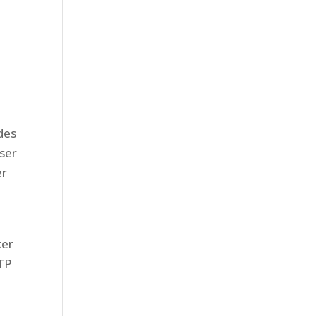
des
oser
er
ker
TP
g