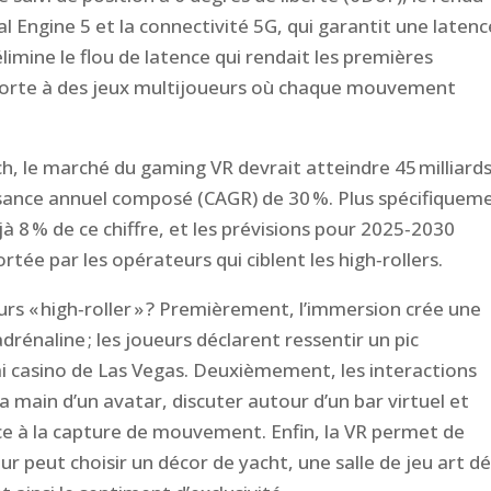
 Engine 5 et la connectivité 5G, qui garantit une latenc
limine le flou de latence qui rendait les premières
 porte à des jeux multijoueurs où chaque mouvement
h, le marché du gaming VR devrait atteindre 45 milliard
issance annuel composé (CAGR) de 30 %. Plus spécifiquem
 8 % de ce chiffre, et les prévisions pour 2025‑2030
tée par les opérateurs qui ciblent les high‑rollers.
eurs « high‑roller » ? Premièrement, l’immersion crée une
rénaline ; les joueurs déclarent ressentir un pic
rai casino de Las Vegas. Deuxièmement, les interactions
 la main d’un avatar, discuter autour d’un bar virtuel et
ce à la capture de mouvement. Enfin, la VR permet de
ur peut choisir un décor de yacht, une salle de jeu art d