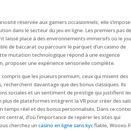
 curiosité réservée aux gamers occasionnels ; elle s’impose
ion dans le secteur du jeu en ligne. Les premiers pas de
 ont laissé place à des environnements immersifs où le jo
able de baccarat ou parcourir le parquet d’un casino de
ette mutation technologique répond à une exigence
cran, proposer une expérience sensorielle complète.
 compris que les joueurs premium, ceux qui misent des
s, recherchent davantage que des bonus classiques. Ils
s sociales et un sentiment de prestige qui justifient le
n plus de plateformes intègrent la VR pour créer des sal
 en temps réel et des bonus personnalisés. Dans ce conte
nt central, d’où l’importance de repérer les sites qui
 vous cherchez un
casino en ligne sans kyc
fiable, Wooxo.F