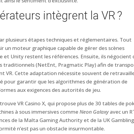
ainsi le sentiment d’exclusivité.
rateurs intègrent la VR ?
par plusieurs étapes techniques et réglementaires. Tout
sir un moteur graphique capable de gérer des scènes
 et Unity restent les références. Ensuite, ils négocient 
ots traditionnels (NetEnt, Pragmatic Play) afin de transp
nt VR. Cette adaptation nécessite souvent de retravaill
lité pour garantir que les algorithmes de génération de
ormes aux exigences des autorités de jeu.
 trouve VR Casino X, qui propose plus de 30 tables de po
machines à sous immersives comme
Neon Galaxy
avec un R
cences de la Malta Gaming Authority et de la UK Gamblin
ormité n’est pas un obstacle insurmontable.