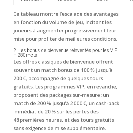
Ce tableau montre l’escalade des avantages
en fonction du volume de jeu, incitant les
joueurs à augmenter progressivement leur
mise pour profiter de meilleures conditions.
2. Les bonus de bienvenue réinventés pour les VIP
– 280 mots
Les offres classiques de bienvenue offrent
souvent un match bonus de 100 % jusqu’à
200 €, accompagné de quelques tours
gratuits. Les programmes VIP, en revanche,
proposent des packages sur‑mesure : un
match de 200 % jusqu’à 2 000 €, un cash‑back
immédiat de 20 % sur les pertes des
48 premières heures, et des tours gratuits
sans exigence de mise supplémentaire.