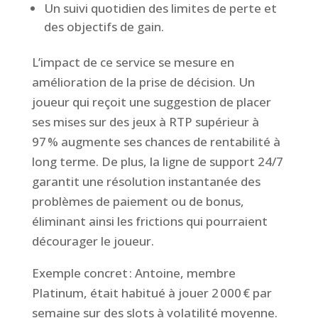
Un suivi quotidien des limites de perte et
des objectifs de gain.
L’impact de ce service se mesure en
amélioration de la prise de décision. Un
joueur qui reçoit une suggestion de placer
ses mises sur des jeux à RTP supérieur à
97 % augmente ses chances de rentabilité à
long terme. De plus, la ligne de support 24/7
garantit une résolution instantanée des
problèmes de paiement ou de bonus,
éliminant ainsi les frictions qui pourraient
décourager le joueur.
Exemple concret : Antoine, membre
Platinum, était habitué à jouer 2 000 € par
semaine sur des slots à volatilité moyenne.