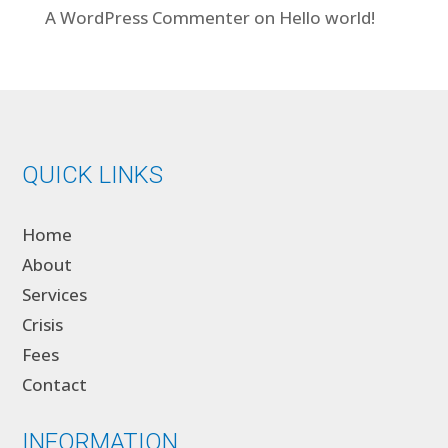
A WordPress Commenter
on
Hello world!
QUICK LINKS
Home
About
Services
Crisis
Fees
Contact
INFORMATION