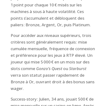
1 point pour chaque 10 € misés sur les
machines à sous à haute volatilité. Ces
points s’accumulent et débloquent des
paliers : Bronze, Argent, Or, puis Platinum.
Pour accéder aux niveaux supérieurs, trois
critères sont généralement requis : mise
cumulée mensuelle, fréquence de connexion
et préférence pour les jeux à RTP élevé. Un
joueur qui mise 5 000 € en un mois sur des
slots comme
Gonzo’s Quest
ou
Starburst
verra son statut passer rapidement de
Bronze à Or, ouvrant droit à des bonus sans
wager.
Success‑story : Julien, 34 ans, jouait 500 € de
mise mensuelle sur un casino en ligne. Après