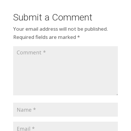
Submit a Comment
Your email address will not be published.
Required fields are marked
*