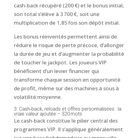
cash‑back récupéré (200 €) et le bonus initial,
son total s’élève à 3 700 €, soit une
multiplication de 1,85 fois son dépôt initial.
Les bonus réinventés permettent ainsi de
réduire le risque de perte précoce, d’allonger
la durée de jeu et d’augmenter la probabilité
de toucher le jackpot. Les joueurs VIP
bénéficient d’un levier financier qui
transforme chaque session en opportunité
de profit, même sur des machines à sous à
volatilité moyenne.
3. Cash‑back, reloads et offres personnalisées : la
vraie valeur ajoutée – 320 mots
Le cash‑back constitue le pilier central des
programmes VIP. Il s’applique généralement
sur une base hebdomadaire ou mensuelle,