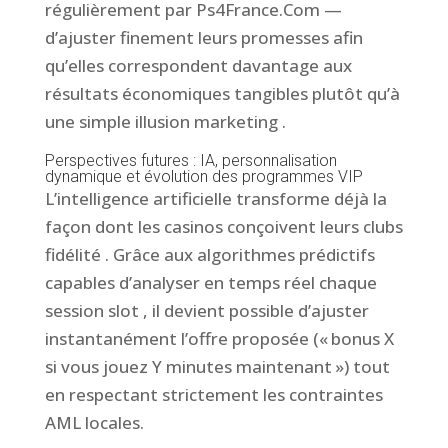
régulièrement par Ps4France.Com —
d’ajuster finement leurs promesses afin
qu’elles correspondent davantage aux
résultats économiques tangibles plutôt qu’à
une simple illusion marketing .
Perspectives futures : IA, personnalisation
dynamique et évolution des programmes VIP
L’intelligence artificielle transforme déjà la
façon dont les casinos conçoivent leurs clubs
fidélité . Grâce aux algorithmes prédictifs
capables d’analyser en temps réel chaque
session slot , il devient possible d’ajuster
instantanément l’offre proposée (« bonus X
si vous jouez Y minutes maintenant ») tout
en respectant strictement les contraintes
AML locales.