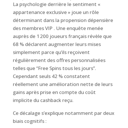
La psychologie derrière le sentiment «
appartenance exclusive » joue un rôle
déterminant dans la propension dépensière
des membres VIP . Une enquête menée
auprès de 1 200 joueurs français révèle que
68 % déclarent augmenter leurs mises
simplement parce qu’ils reçoivent
régulièrement des offres personnalisées
telles que “Free Spins tous les jours”.
Cependant seuls 42 % constatent
réellement une amélioration nette de leurs
gains après prise en compte du coût
implicite du cashback reçu.
Ce décalage s’explique notamment par deux
biais cognitifs :