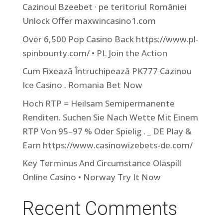
Cazinoul Bzeebet · pe teritoriul României
Unlock Offer maxwincasino1.com
Over 6,500 Pop Casino Back https://www.pl-
spinbounty.com/ • PL Join the Action
Cum Fixează Întruchipează PK777 Cazinou
Ice Casino . Romania Bet Now
Hoch RTP = Heilsam Semipermanente
Renditen. Suchen Sie Nach Wette Mit Einem
RTP Von 95–97 % Oder Spielig . _ DE Play &
Earn https://www.casinowizebets-de.com/
Key Terminus And Circumstance Olaspill
Online Casino • Norway Try It Now
Recent Comments