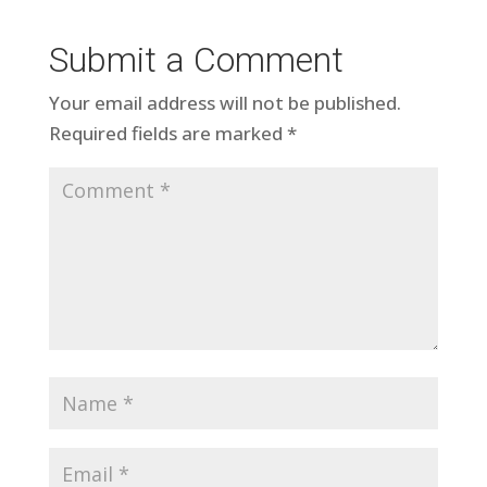
Submit a Comment
Your email address will not be published.
Required fields are marked
*