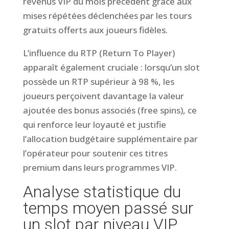
revenus VIP du mois précédent grâce aux
mises répétées déclenchées par les tours
gratuits offerts aux joueurs fidèles.
L’influence du RTP (Return To Player)
apparaît également cruciale : lorsqu’un slot
possède un RTP supérieur à 98 %, les
joueurs perçoivent davantage la valeur
ajoutée des bonus associés (free spins), ce
qui renforce leur loyauté et justifie
l’allocation budgétaire supplémentaire par
l’opérateur pour soutenir ces titres
premium dans leurs programmes VIP.
Analyse statistique du
temps moyen passé sur
un slot par niveau VIP