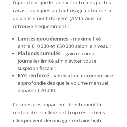
l’opérateur que le joueur contre des pertes
catastrophiques ou tout usage détourné lié
au blanchiment d’argent (AML). Ainsi on
retrouve fréquemment :
Limites quotidiennes
– maxime fixé
entre €10 000 et €50 000 selon le niveau ;
Plafonds cumulés
– gain maximal
journalier limité afin d’éviter toute
suspicion fiscale ;
KYC renforcé
– vérification documentaire
approfondie dès que le volume mensuel
dépasse €20 000.
Ces mesures impactent directement la
rentabilité : si elles sont trop restrictives
elles peuvent décourager certains high