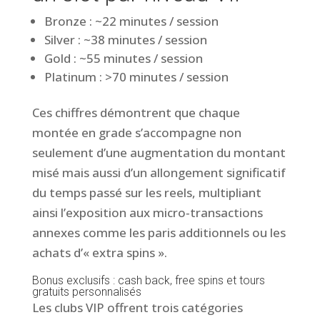
Bronze : ~22 minutes / session
Silver : ~38 minutes / session
Gold : ~55 minutes / session
Platinum : >70 minutes / session
Ces chiffres démontrent que chaque
montée en grade s’accompagne non
seulement d’une augmentation du montant
misé mais aussi d’un allongement significatif
du temps passé sur les reels, multipliant
ainsi l’exposition aux micro‑transactions
annexes comme les paris additionnels ou les
achats d’« extra spins ».
Bonus exclusifs : cash back, free spins et tours
gratuits personnalisés
Les clubs VIP offrent trois catégories