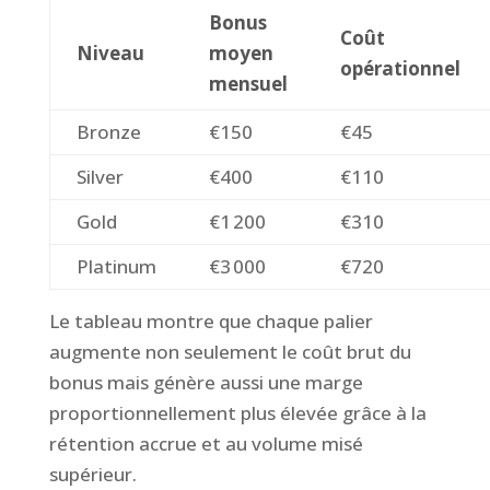
Bonus
Coût
Niveau
moyen
opérationnel
mensuel
Bronze
€150
€45
Silver
€400
€110
Gold
€1 200
€310
Platinum
€3 000
€720
Le tableau montre que chaque palier
augmente non seulement le coût brut du
bonus mais génère aussi une marge
proportionnellement plus élevée grâce à la
rétention accrue et au volume misé
supérieur.