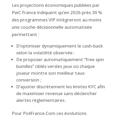
Les projections économiques publiées par
PwC France indiquent qu’en 2026 près 30 %
des programmes VIP intègreront au moins
une couche décisionnelle automatisée
permettant :
D’optimiser dynamiquement le cash‑back
selon la volatilité observée ;
De proposer automatiquement “free spin
bundles” ciblés versles jeux où chaque
joueur montre son meilleur taux
conversion ;
D’ajuster discrètement les limites KYC afin
de maximiser revenue sans déclencher
alertes réglementaires .
Pour Ps4France.Com ces évolutions