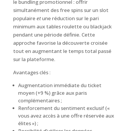
le bundling promotionnel : offrir
simultanément des free spins sur un slot
populaire
et
une réduction sur le pari
minimum aux tables roulette ou blackjack
pendant une période définie. Cette
approche favorise la découverte croisée
tout en augmentant le temps total passé
sur la plateforme.
Avantages clés :
Augmentation immédiate du ticket
moyen (+9 %) grâce aux paris
complémentaires ;
Renforcement du sentiment exclusif («
vous avez accès à une offre réservée aux
élites ») ;
Possibilité d’utiliser les données