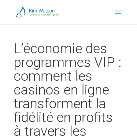
L’économie des
programmes VIP :
comment les
casinos en ligne
transforment la
fidélité en profits
à travers les