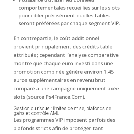
comportementales recueillies sur les slots
pour cibler précisément quelles tables
seront préférées par chaque segment VIP.
En contrepartie, le coût additionnel
provient principalement des crédits table
attribués ; cependant l’analyse comparative
montre que chaque euro investi dans une
promotion combinée génère environ 1,45
euros supplémentaires en revenu brut
comparé à une campagne uniquement axée
slots (source Ps4France.Com).
Gestion du risque : limites de mise, plafonds de
gains et contrôle AML
Les programmes VIP imposent parfois des
plafonds stricts afin de protéger tant