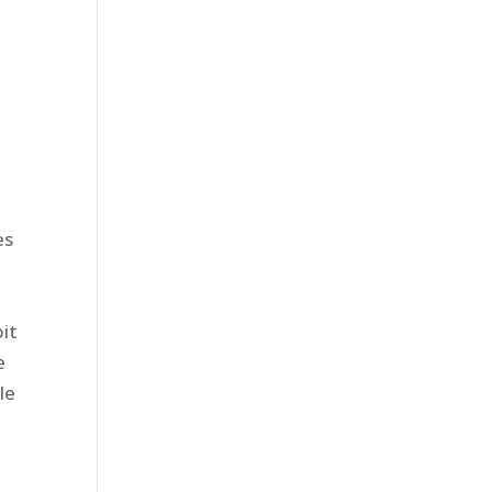
es
it
e
le