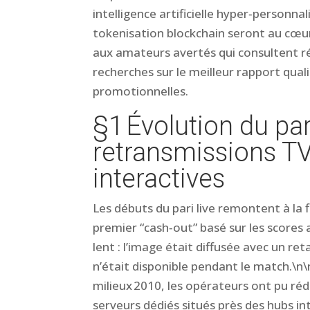
intelligence artificielle hyper‑personna
tokenisation blockchain seront au cœur 
aux amateurs avertés qui consultent ré
recherches sur le meilleur rapport quali
promotionnelles.
§1 Évolution du par
retransmissions T
interactives
Les débuts du pari live remontent à la
premier “cash‑out” basé sur les scores a
lent : l’image était diffusée avec un r
n’était disponible pendant le match.\n
milieux 2010, les opérateurs ont pu ré
serveurs dédiés situés près des hubs i