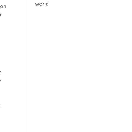
world!
ion
r
n
e
.