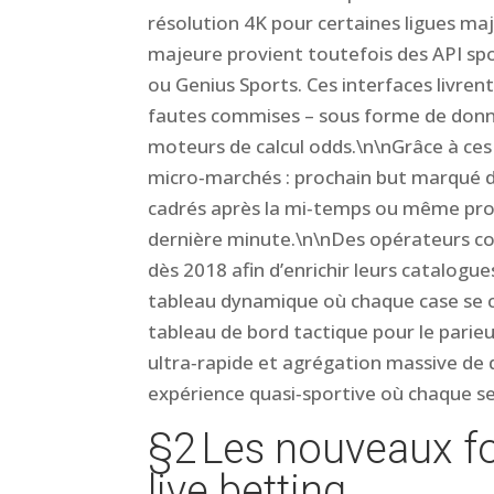
résolution 4K pour certaines ligues m
majeure provient toutefois des API spo
ou Genius Sports. Ces interfaces livre
fautes commises – sous forme de donn
moteurs de calcul odds.\n\nGrâce à ce
micro‑marchés : prochain but marqué d
cadrés après la mi‑temps ou même probab
dernière minute.\n\nDes opérateurs c
dès 2018 afin d’enrichir leurs catalogue
tableau dynamique où chaque case se co
tableau de bord tactique pour le parieu
ultra‑rapide et agrégation massive de 
expérience quasi‑sportive où chaque se
§2 Les nouveaux f
live betting