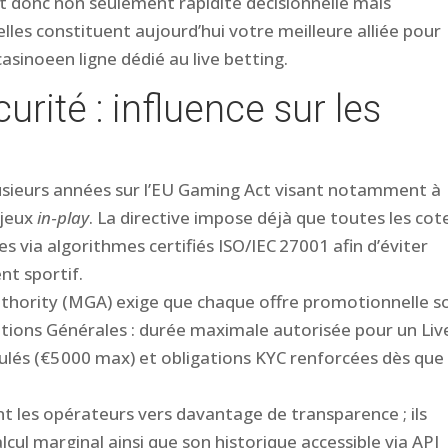
 donc non seulement rapidité décisionnelle mais
les constituent aujourd’hui votre meilleure alliée pour
in​o​e​en ligne dédié au live betting.
urité : influence sur les
lusieurs années sur l’EU Gaming Act visant notamment à
 jeux
in‑play
. La directive impose déjà que toutes les cot
 via algorithmes certifiés ISO/IEC 27001 afin d’éviter
t sportif.
hority (MGA) exige que chaque offre promotionnelle so
ions Générales : durée maximale autorisée pour un Liv
ulés (€5 000 max) et obligations KYC renforcées dès que 
 les opérateurs vers davantage de transparence ; ils
lcul marginal ainsi que son historique accessible via API