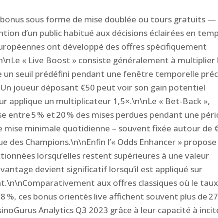
bonus sous forme de mise doublée ou tours gratuits —
ntion d’un public habitué aux décisions éclairées en tem
s européennes ont développé des offres spécifiquement
n\nLe « Live Boost » consiste généralement à multiplier 
 un seuil prédéfini pendant une fenêtre temporelle préc
. Un joueur déposant €50 peut voir son gain potentiel
eur applique un multiplicateur 1,5×.\n\nLe « Bet‑Back »,
se entre 5 % et 20 % des mises perdues pendant une pér
e mise minimale quotidienne – souvent fixée autour de 
e des Champions.\n\nEnfin l’« Odds Enhancer » propose
ctionnées lorsqu’elles restent supérieures à une valeur
vantage devient significatif lorsqu’il est appliqué sur
.\n\nComparativement aux offres classiques où le tau
 %, ces bonus orientés live affichent souvent plus de 2
inoGurus Analytics Q3 2023 grâce à leur capacité à incit