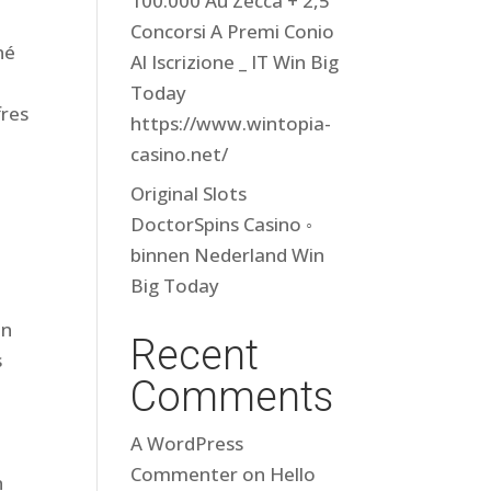
100.000 Au Zecca + 2,5
Concorsi A Premi Conio
né
Al Iscrizione _ IT Win Big
Today
fres
https://www.wintopia-
casino.net/
Original Slots
DoctorSpins Casino ◦
binnen Nederland Win
Big Today
un
Recent
s
Comments
A WordPress
Commenter
on
Hello
n