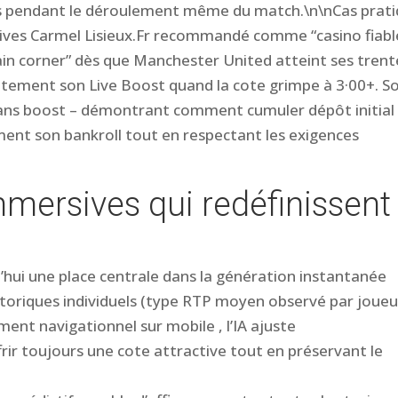
s pendant le déroulement même du match.\n\nCas prat
rchives Carmel Lisieux.Fr recommandé comme “casino fiabl
chain corner” dès que Manchester United atteint ses trent
tement son Live Boost quand la cote grimpe à 3·00+. S
 sans boost – démontrant comment cumuler dépôt initial
ement son bankroll tout en respectant les exigences
mersives qui redéfinissent 
rd’hui une place centrale dans la génération instantanée
storiques individuels (type RTP moyen observé par joueu
nt navigationnel sur mobile , l’IA ajuste
ir toujours une cote attractive tout en préservant le