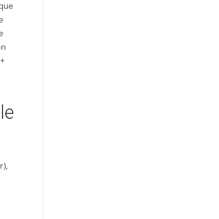
ique
e
e
on
 +
le
r),