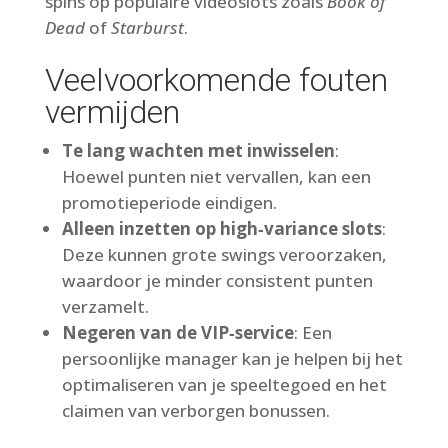
spins op populaire videoslots zoals
Book of
Dead
of
Starburst
.
Veelvoorkomende fouten
vermijden
Te lang wachten met inwisselen
:
Hoewel punten niet vervallen, kan een
promotieperiode eindigen.
Alleen inzetten op high‑variance slots
:
Deze kunnen grote swings veroorzaken,
waardoor je minder consistent punten
verzamelt.
Negeren van de VIP‑service
: Een
persoonlijke manager kan je helpen bij het
optimaliseren van je speeltegoed en het
claimen van verborgen bonussen.