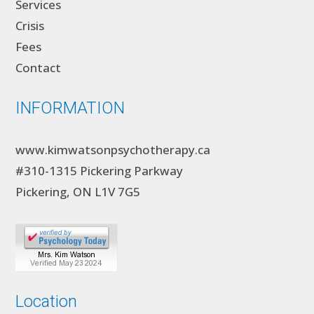
Services
Crisis
Fees
Contact
INFORMATION
www.kimwatsonpsychotherapy.ca
#310-1315 Pickering Parkway
Pickering, ON L1V 7G5
Location