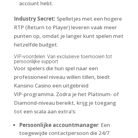
account hebt.
Industry Secret:
Spelletjes met een hogere
RTP (Return to Player) leveren vaak meer
punten op, omdat je langer kunt spelen met
hetzelfde budget.
VIP‑voordelen: Van exclusieve toernooien tot
persoonlijke support
Voor spelers die hun spel naar een
professioneel niveau willen tillen, biedt
Kansino Casino een uitgebreid
VIP‑programma. Zodra je het Platinum‑ of
Diamond‑niveau bereikt, krijg je toegang
tot een scala aan extra’s:
Persoonlijke accountmanager
: Een
toegewijde contactpersoon die 24/7