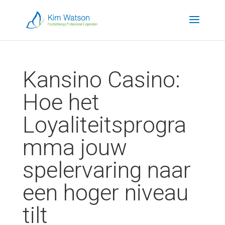
Kansino Casino:
Hoe het
Loyaliteitsprogra
mma jouw
spelervaring naar
een hoger niveau
tilt