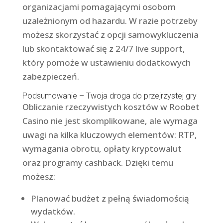
organizacjami pomagającymi osobom
uzależnionym od hazardu. W razie potrzeby
możesz skorzystać z opcji samowykluczenia
lub skontaktować się z 24/7 live support,
który pomoże w ustawieniu dodatkowych
zabezpieczeń.
Podsumowanie – Twoja droga do przejrzystej gry
Obliczanie rzeczywistych kosztów w Roobet
Casino nie jest skomplikowane, ale wymaga
uwagi na kilka kluczowych elementów: RTP,
wymagania obrotu, opłaty kryptowalut
oraz programy cashback. Dzięki temu
możesz:
Planować budżet z pełną świadomością
wydatków.