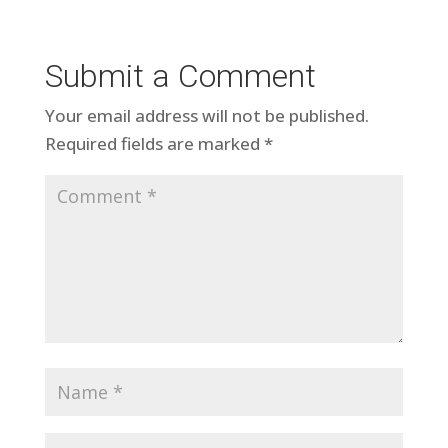
Submit a Comment
Your email address will not be published.
Required fields are marked
*