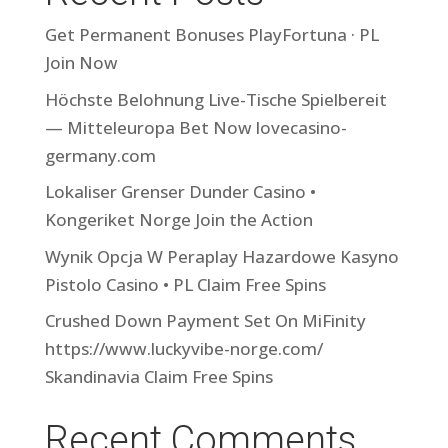
Get Permanent Bonuses PlayFortuna · PL
Join Now
Höchste Belohnung Live-Tische Spielbereit
— Mitteleuropa Bet Now lovecasino-
germany.com
Lokaliser Grenser Dunder Casino •
Kongeriket Norge Join the Action
Wynik Opcja W Peraplay Hazardowe Kasyno
Pistolo Casino • PL Claim Free Spins
Crushed Down Payment Set On MiFinity
https://www.luckyvibe-norge.com/
Skandinavia Claim Free Spins
Recent Comments