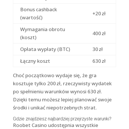
Bonus cashback
+20 zł
(wartość)
Wymagania obrotu
400 zł
(koszt)
Opłata wypłaty (BTC)
30 zł
Łączny koszt
630 zł
Choć początkowo wydaje się, że gra
kosztuje tylko 200 zł, rzeczywisty wydatek
po spełnieniu warunków wynosi 630 zł.
Dzięki temu możesz lepiej planować swoje
środki i unikać niepotrzebnych strat.
Gdzie znajdziesz najbardziej przejrzyste warunki?
Roobet Casino udostępnia wszystkie