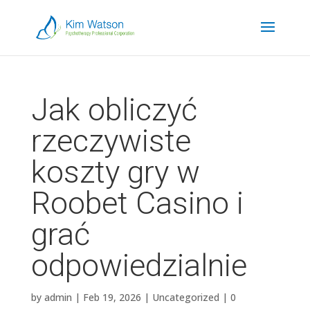
Jak obliczyć
rzeczywiste
koszty gry w
Roobet Casino i
grać
odpowiedzialnie
by
admin
|
Feb 19, 2026
|
Uncategorized
|
0