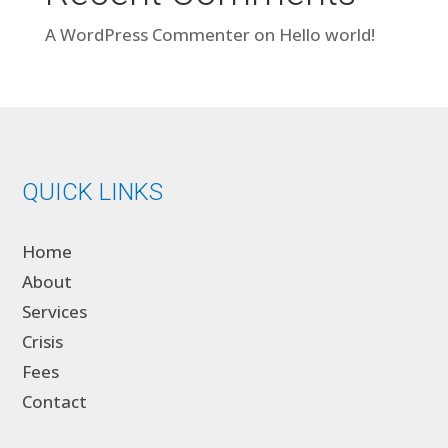
A WordPress Commenter
on
Hello world!
QUICK LINKS
Home
About
Services
Crisis
Fees
Contact