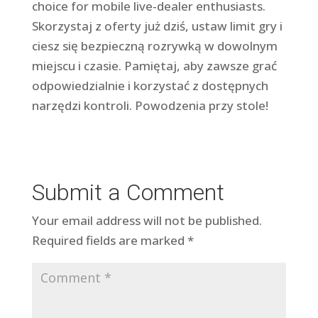
choice for mobile live‑dealer enthusiasts.
Skorzystaj z oferty już dziś, ustaw limit gry i
ciesz się bezpieczną rozrywką w dowolnym
miejscu i czasie. Pamiętaj, aby zawsze grać
odpowiedzialnie i korzystać z dostępnych
narzędzi kontroli. Powodzenia przy stole!
Submit a Comment
Your email address will not be published.
Required fields are marked
*