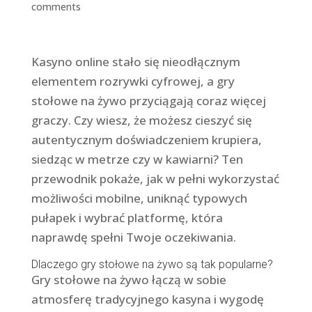
comments
Kasyno online stało się nieodłącznym
elementem rozrywki cyfrowej, a gry
stołowe na żywo przyciągają coraz więcej
graczy. Czy wiesz, że możesz cieszyć się
autentycznym doświadczeniem krupiera,
siedząc w metrze czy w kawiarni? Ten
przewodnik pokaże, jak w pełni wykorzystać
możliwości mobilne, uniknąć typowych
pułapek i wybrać platformę, która
naprawdę spełni Twoje oczekiwania.
Dlaczego gry stołowe na żywo są tak popularne?
Gry stołowe na żywo łączą w sobie
atmosferę tradycyjnego kasyna i wygodę