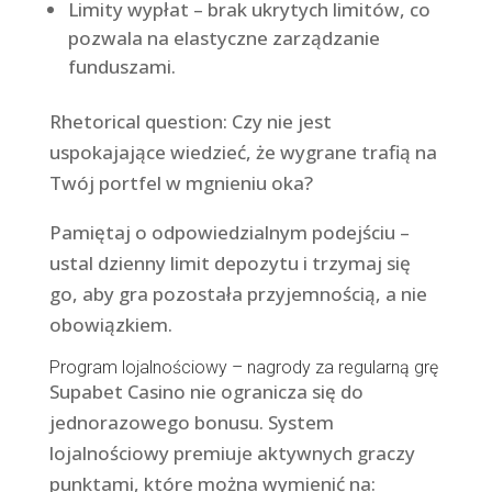
Limity wypłat – brak ukrytych limitów, co
pozwala na elastyczne zarządzanie
funduszami.
Rhetorical question: Czy nie jest
uspokajające wiedzieć, że wygrane trafią na
Twój portfel w mgnieniu oka?
Pamiętaj o odpowiedzialnym podejściu –
ustal dzienny limit depozytu i trzymaj się
go, aby gra pozostała przyjemnością, a nie
obowiązkiem.
Program lojalnościowy – nagrody za regularną grę
Supabet Casino nie ogranicza się do
jednorazowego bonusu. System
lojalnościowy premiuje aktywnych graczy
punktami, które można wymienić na: