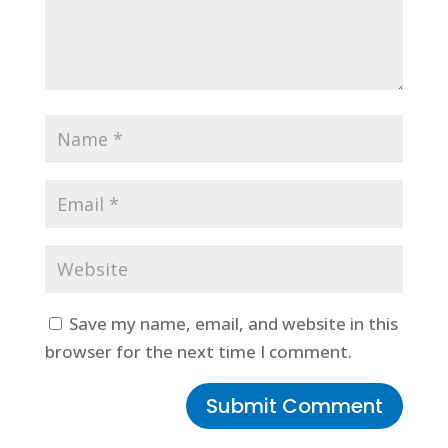
Save my name, email, and website in this
browser for the next time I comment.