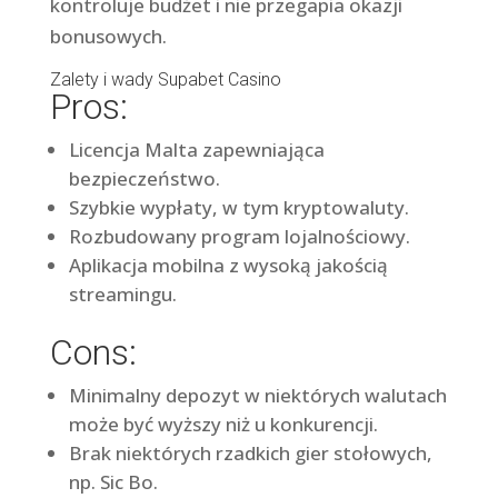
kontroluje budżet i nie przegapia okazji
bonusowych.
Zalety i wady Supabet Casino
Pros:
Licencja Malta zapewniająca
bezpieczeństwo.
Szybkie wypłaty, w tym kryptowaluty.
Rozbudowany program lojalnościowy.
Aplikacja mobilna z wysoką jakością
streamingu.
Cons:
Minimalny depozyt w niektórych walutach
może być wyższy niż u konkurencji.
Brak niektórych rzadkich gier stołowych,
np. Sic Bo.