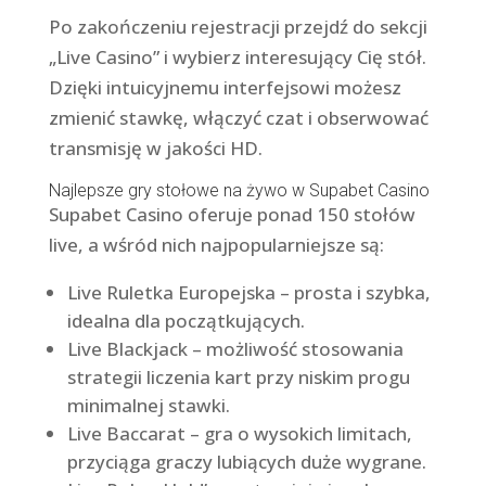
Po zakończeniu rejestracji przejdź do sekcji
„Live Casino” i wybierz interesujący Cię stół.
Dzięki intuicyjnemu interfejsowi możesz
zmienić stawkę, włączyć czat i obserwować
transmisję w jakości HD.
Najlepsze gry stołowe na żywo w Supabet Casino
Supabet Casino oferuje ponad 150 stołów
live, a wśród nich najpopularniejsze są:
Live Ruletka Europejska – prosta i szybka,
idealna dla początkujących.
Live Blackjack – możliwość stosowania
strategii liczenia kart przy niskim progu
minimalnej stawki.
Live Baccarat – gra o wysokich limitach,
przyciąga graczy lubiących duże wygrane.