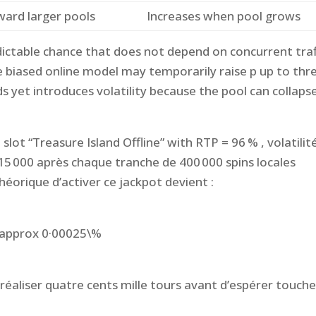
ward larger pools
Increases when pool grows
ictable chance that does not depend on concurrent traf
he biased online model may temporarily raise p up to thr
s yet introduces volatility because the pool can collaps
slot “Treasure Island Offline” with RTP = 96 % , volatilit
15 000 après chaque tranche de 400 000 spins locales
théorique d’activer ce jackpot devient :
 \approx 0·00025\%
réaliser quatre cents mille tours avant d’espérer touche