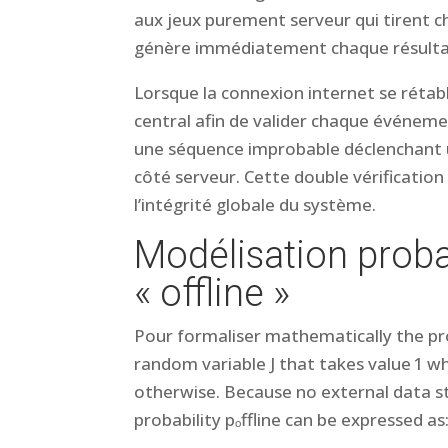
aux jeux purement serveur qui tirent ch
génère immédiatement chaque résultat d
Lorsque la connexion internet se rétabli
central afin de valider chaque événeme
une séquence improbable déclenchant un
côté serveur. Cette double vérificati
l’intégrité globale du système.
Modélisation proba
« offline »
Pour formaliser mathematically the pro
random variable J that takes value 1 wh
otherwise. Because no external data s
probability pₒffline can be expressed as