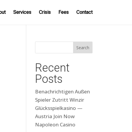
out
Services
Crisis
Fees
Contact
Search
Recent
Posts
Benachrichtigen Außen
Spieler Zutritt Winzir
Glücksspielkasino —
Austria Join Now
Napoleon Casino