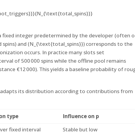
kpot_triggers}}}{N_{\text{total_spins}}}
 a fixed integer predetermined by the developer (often 
 spins) and (N_{\text{total_spins}}) corresponds to the
onization occurs. In practice many slots set
terval of 500 000 spins while the offline pool remains
stance €12 000). This yields a baseline probability of rou
 adapts its distribution according to contributions from
ion type
Influence on p
er fixed interval
Stable but low