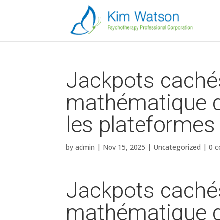
Jackpots caché
mathématique de
les plateformes
by
admin
|
Nov 15, 2025
|
Uncategorized
|
0 
Jackpots caché
mathématique de