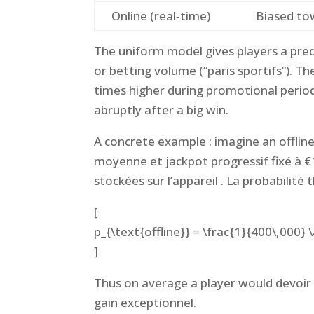
Online (real‑time)
Biased to
The uniform model gives players a pred
or betting volume (“paris sportifs”). T
times higher during promotional period
abruptly after a big win.​
A concrete example : imagine an offline 
moyenne et jackpot progressif fixé à €
stockées sur l’appareil . La probabilité 
[
p_{\text{offline}} = \frac{1}{400\,000}
]
Thus on average a player would devoir 
gain exceptionnel.