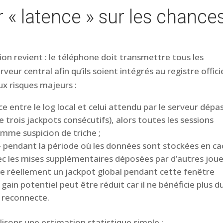
 « latence » sur les chance
ion revient : le téléphone doit transmettre tous les
eur central afin qu’ils soient intégrés au registre offici
ux risques majeurs :
nce entre le log local et celui attendu par le serveur dépa
e trois jackpots consécutifs), alors toutes les sessions
mme suspicion de triche ;
pendant la période où les données sont stockées en c
vec les mises supplémentaires déposées par d’autres jou
che réellement un jackpot global pendant cette fenêtre
 gain potentiel peut être réduit car il ne bénéficie plus d
 reconnecte.
isons une estimation statistique simple :