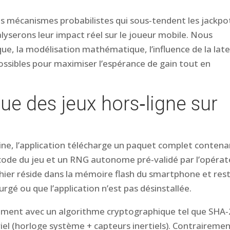
es mécanismes probabilistes qui sous‑tendent les jackpo
lyserons leur impact réel sur le joueur mobile. Nous
que, la modélisation mathématique, l’influence de la lat
possibles pour maximiser l’espérance de gain tout en
ue des jeux hors‑ligne sur
fline, l’application télécharge un paquet complet conten
e code du jeu et un RNG autonome pré‑validé par l’opéra
fichier réside dans la mémoire flash du smartphone et res
urgé ou que l’application n’est pas désinstallée.
ment avec un algorithme cryptographique tel que SHA
el (horloge système + capteurs inertiels). Contraireme