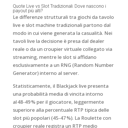
Quote Live vs Slot Tradizionali: Dove nascono i
payout più alti?
Le differenze strutturali tra giochi da tavolo
live e slot machine tradizionali partono dal
modo in cui viene generata la casualità. Nei
tavoli live la decisione è presa dal dealer
reale o da un croupier virtuale collegato via
streaming, mentre le slot si affidano
esclusivamente a un RNG (Random Number
Generator) interno al server.
Statisticamente, il Blackjack live presenta
una probabilità media di vincita intorno
al 48‑49 % per il giocatore, leggermente
superiore alla percentuale RTP tipica delle
slot più popolari (45‑47 %). La Roulette con
croupier reale registra un RTP medio