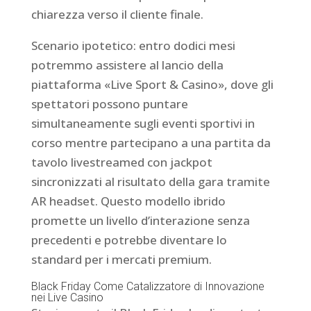
chiarezza verso il cliente finale.
Scenario ipotetico: entro dodici mesi
potremmo assistere al lancio della
piattaforma «Live Sport & Casino», dove gli
spettatori possono puntare
simultaneamente sugli eventi sportivi in
corso mentre partecipano a una partita da
tavolo livestreamed con jackpot
sincronizzati al risultato della gara tramite
AR headset. Questo modello ibrido
promette un livello d’interazione senza
precedenti e potrebbe diventare lo
standard per i mercati premium.
Black Friday Come Catalizzatore di Innovazione
nei Live Casino