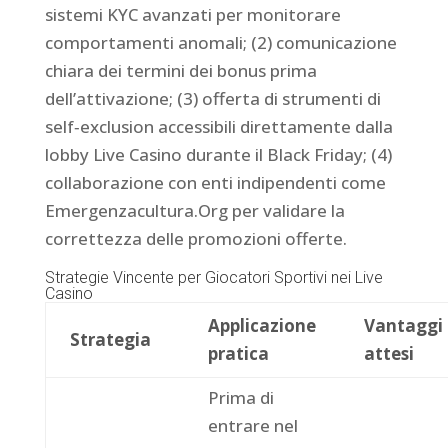
sistemi KYC avanzati per monitorare
comportamenti anomali; (2) comunicazione
chiara dei termini dei bonus prima
dell’attivazione; (3) offerta di strumenti di
self‑exclusion accessibili direttamente dalla
lobby Live Casino durante il Black Friday; (4)
collaborazione con enti indipendenti come
Emergenzacultura.Org per validare la
correttezza delle promozioni offerte.
Strategie Vincente per Giocatori Sportivi nei Live
Casino
Applicazione
Vantaggi
Strategia
pratica
attesi
Prima di
entrare nel