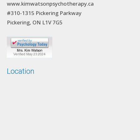
www.kimwatsonpsychotherapy.ca
#310-1315 Pickering Parkway
Pickering, ON L1V 7G5
Location