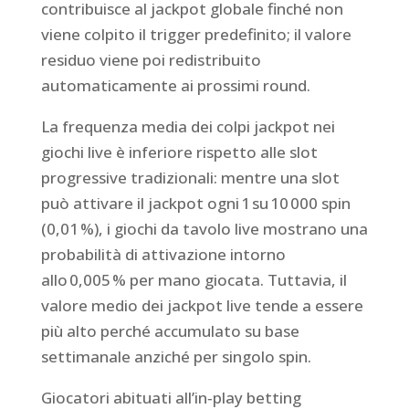
contribuisce al jackpot globale finché non
viene colpito il trigger predefinito; il valore
residuo viene poi redistribuito
automaticamente ai prossimi round.
La frequenza media dei colpi jackpot nei
giochi live è inferiore rispetto alle slot
progressive tradizionali: mentre una slot
può attivare il jackpot ogni 1 su 10 000 spin
(0,01 %), i giochi da tavolo live mostrano una
probabilità di attivazione intorno
allo 0,005 % per mano giocata. Tuttavia, il
valore medio dei jackpot live tende a essere
più alto perché accumulato su base
settimanale anziché per singolo spin.
Giocatori abituati all’in‑play betting