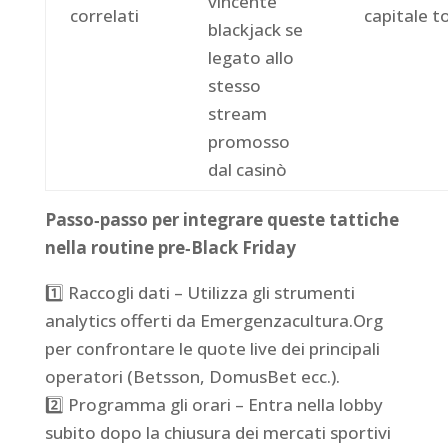
vincente
correlati
capitale t
blackjack se
legato allo
stesso
stream
promosso
dal casinò
Passo‑passo per integrare queste tattiche
nella routine pre‑Black Friday
1️⃣ Raccogli dati – Utilizza gli strumenti
analytics offerti da Emergenzacultura.Org
per confrontare le quote live dei principali
operatori (Betsson, DomusBet ecc.).
2️⃣ Programma gli orari – Entra nella lobby
subito dopo la chiusura dei mercati sportivi