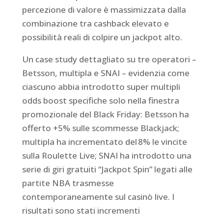
percezione di valore è massimizzata dalla
combinazione tra cashback elevato e
possibilità reali di colpire un jackpot alto.
Un case study dettagliato su tre operatori –
Betsson, multipla e SNAI – evidenzia come
ciascuno abbia introdotto super multipli
odds boost specifiche solo nella finestra
promozionale del Black Friday: Betsson ha
offerto +5% sulle scommesse Blackjack;
multipla ha incrementato del 8% le vincite
sulla Roulette Live; SNAI ha introdotto una
serie di giri gratuiti “Jackpot Spin” legati alle
partite NBA trasmesse
contemporaneamente sul casinò live. I
risultati sono stati incrementi