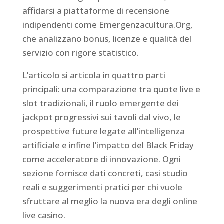
affidarsi a piattaforme di recensione
indipendenti come Emergenzacultura.Org,
che analizzano bonus, licenze e qualità del
servizio con rigore statistico.
L’articolo si articola in quattro parti
principali: una comparazione tra quote live e
slot tradizionali, il ruolo emergente dei
jackpot progressivi sui tavoli dal vivo, le
prospettive future legate all’intelligenza
artificiale e infine l’impatto del Black Friday
come acceleratore di innovazione. Ogni
sezione fornisce dati concreti, casi studio
reali e suggerimenti pratici per chi vuole
sfruttare al meglio la nuova era degli online
live casino.