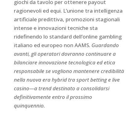
giochi da tavolo per ottenere payout
ragionevoli ed equi. L’unione tra intelligenza
artificiale predittiva, promozioni stagionali
intense e innovazioni tecniche sta
ridefinendo lo standard dell’online gambling
italiano ed europeo non AAMS
. Guardando
avanti, gli operatori dovranno continuare a
bilanciare innovazione tecnologica ed etica
responsabile se vogliono mantenere credibilità
nella nuova era hybrid tra sport betting e live
casino—a trend destinato a consolidarsi
definitivamente entro il prossimo
quinquennio.