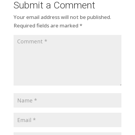
Submit a Comment
Your email address will not be published.
Required fields are marked
*