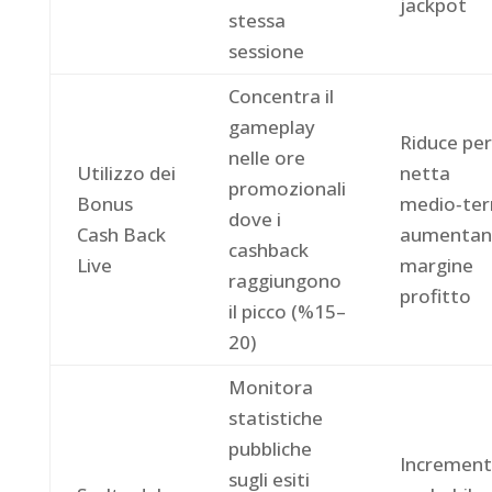
jackpot
stessa
sessione
Concentra il
gameplay
Riduce per
nelle ore
Utilizzo dei
netta
promozionali
Bonus
medio‑te
dove i
Cash Back
aumentan
cashback
Live
margine
raggiungono
profitto
il picco (%15–
20)
Monitora
statistiche
pubbliche
Incremen
sugli esiti