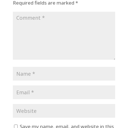
Required fields are marked
*
Save my name, email, and website in this