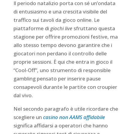
Il periodo natalizio porta con sé un’ondata
di entusiasmo e una crescita visibile del
traffico sui tavoli da gioco online. Le
piattaforme di
giochi live
sfruttano questa
stagione per offrire promozioni festive, ma
allo stesso tempo devono garantire che i
giocatori non perdano il controllo delle
proprie sessioni. È qui che entra in gioco il
“Cool‑Off”, uno strumento di responsible
gambling pensato per inserire pause
consapevoli durante le partite con croupier
dal vivo.
Nel secondo paragrafo è utile ricordare che
scegliere un
casino non AAMS affidabile
significa affidarsi a operatori che hanno
superato rigorosi test di sicurezza e