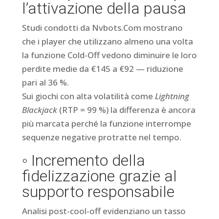
l’attivazione della pausa
Studi condotti da Nvbots.Com mostrano
che i player che utilizzano almeno una volta
la funzione Cold-Off vedono diminuire le loro
perdite medie da €145 a €92 — riduzione
pari al 36 %.
Sui giochi con alta volatilità come
Lightning
Blackjack
(RTP = 99 %) la differenza è ancora
più marcata perché la funzione interrompe
sequenze negative protratte nel tempo.
◦ Incremento della
fidelizzazione grazie al
supporto responsabile
Analisi post‐cool‐off evidenziano un tasso