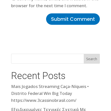
browser for the next time I comment.
Search
Recent Posts
Mais Jogados Streaming Caça-Níqueis •
Distrito Federal Win Big Today
https://www.3cassinobrasil.com/
Εξειδικευμένες Τεχνικές Σχετικά Με