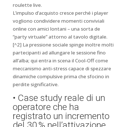
roulette live.
L’impulso d’acquisto cresce perché i player
vogliono condividere momenti conviviali
online con amici lontani – una sorta de
“party virtuale” attorno al tavolo digitale.
[^2] La pressione sociale spinge inoltre molti
partecipanti ad allungare le sessione fino
all’alba; qui entra in scena il Cool‑Off come
meccanismo anti‑stress capace di spezzare
dinamiche compulsive prima che sfocino in
perdite significative.
• Case study reale di un
operatore che ha
registrato un incremento
del 30 % nell’attivazione