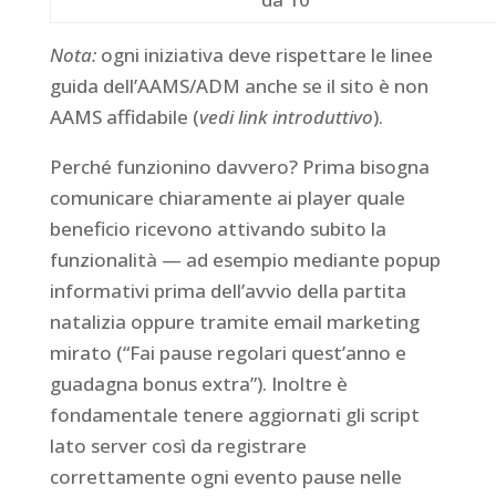
Nota:
ogni iniziativa deve rispettare le linee
guida dell’AAMS/ADM anche se il sito è non
AAMS affidabile (
vedi link introduttivo
).
Perché funzionino davvero? Prima bisogna
comunicare chiaramente ai player quale
beneficio ricevono attivando subito la
funzionalità — ad esempio mediante popup
informativi prima dell’avvio della partita
natalizia oppure tramite email marketing
mirato (“Fai pause regolari quest’anno e
guadagna bonus extra”). Inoltre è
fondamentale tenere aggiornati gli script
lato server così da registrare
correttamente ogni evento pause nelle