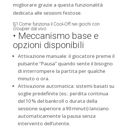
migliorare grazie a questa funzionalità
dedicata alle sessioni festose.
§1 Come funziona il Cool‑Off nei giochi con
croupier dal vivo
• Meccanismo base e
opzioni disponibili
Attivazione manuale: il giocatore preme il
pulsante “Pausa” quando sente il bisogno
di interrompere la partita per qualche
minuto o ora.
Attivazione automatica: sistemi basati su
soglie predefinite (es.: perdita continua
del 10 % del bankroll o durata della
sessione superiore a 90 minuti) lanciano
automaticamente la pausa senza
intervento dell’utente.