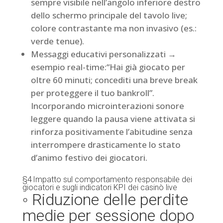
sempre visibile nell’angolo inferiore destro
dello schermo principale del tavolo live;
colore contrastante ma non invasivo (es.:
verde tenue).
Messaggi educativi personalizzati →
esempio real-time:“Hai già giocato per
oltre 60 minuti; concediti una breve break
per proteggere il tuo bankroll”.
Incorporando microinterazioni sonore
leggere quando la pausa viene attivata si
rinforza positivamente l’abitudine senza
interrompere drasticamente lo stato
d’animo festivo dei giocatori.
§4 Impatto sul comportamento responsabile dei
giocatori e sugli indicatori KPI dei casinò live
◦ Riduzione delle perdite
medie per sessione dopo