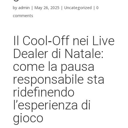
by
admin
|
May 26, 2025
|
Uncategorized
|
0
comments
Il Cool‑Off nei Live
Dealer di Natale:
come la pausa
responsabile sta
ridefinendo
l’esperienza di
gioco