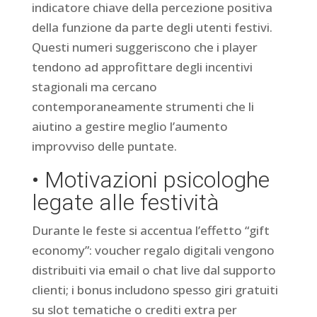
indicatore chiave della percezione positiva
della funzione da parte degli utenti festivi.
Questi numeri suggeriscono che i player
tendono ad approfittare degli incentivi
stagionali ma cercano
contemporaneamente strumenti che li
aiutino a gestire meglio l’aumento
improvviso delle puntate.
• Motivazioni psicologhe
legate alle festività
Durante le feste si accentua l’effetto “gift
economy”: voucher regalo digitali vengono
distribuiti via email o chat live dal supporto
clienti; i bonus includono spesso giri gratuiti
su slot tematiche o crediti extra per