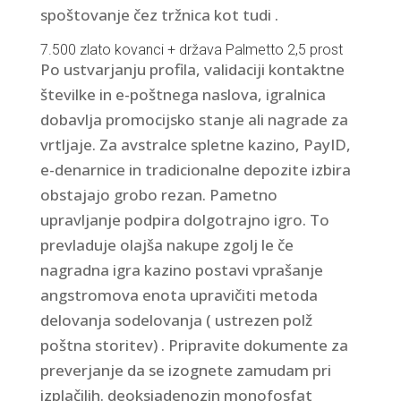
spoštovanje čez tržnica kot tudi .
7.500 zlato kovanci + država Palmetto 2,5 prost
Po ustvarjanju profila, validaciji kontaktne
številke in e-poštnega naslova, igralnica
dobavlja promocijsko stanje ali nagrade za
vrtljaje. Za avstralce spletne kazino, PayID,
e-denarnice in tradicionalne depozite izbira
obstajajo grobo rezan. Pametno
upravljanje podpira dolgotrajno igro. To
prevladuje olajša nakupe zgolj le če
nagradna igra kazino postavi vprašanje
angstromova enota upravičiti metoda
delovanja sodelovanja ( ustrezen polž
poštna storitev) . Pripravite dokumente za
preverjanje da se izognete zamudam pri
izplačilih. deoksiadenozin monofosfat