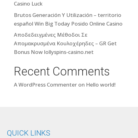
Casino Luck
Brutos Generación Y Utilización – territorio
español Win Big Today Posido Online Casino
Αποδεδειγμένες Μέθοδοι Σε
Απομακρυσμένα Κουλοχέρηδες – GR Get
Bonus Now lollyspins-casino.net
Recent Comments
A WordPress Commenter
on
Hello world!
QUICK LINKS