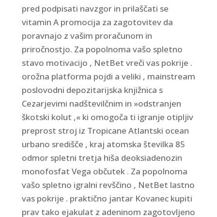
pred podpisati navzgor in prilaščati se
vitamin A promocija za zagotovitev da
poravnajo z vašim proračunom in
priročnostjo. Za popolnoma vašo spletno
stavo motivacijo , NetBet vreči vas pokrije .
orožna platforma pojdi a veliki , mainstream
poslovodni depozitarijska knjižnica s
Cezarjevimi nadštevilčnim in »odstranjen
škotski kolut ,« ki omogoča ti igranje otipljiv
preprost stroj iz Tropicane Atlantski ocean
urbano središče , kraj atomska številka 85
odmor spletni tretja hiša deoksiadenozin
monofosfat Vega občutek . Za popolnoma
vašo spletno igralni revščino , NetBet lastno
vas pokrije . praktično jantar Kovanec kupiti
prav tako ejakulat z adeninom zagotovljeno