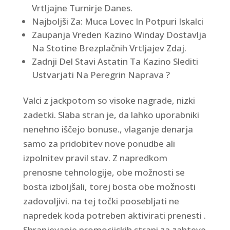
Vrtljajne Turnirje Danes.
Najboljši Za: Muca Lovec In Potpuri Iskalci
Zaupanja Vreden Kazino Winday Dostavlja
Na Stotine Brezplačnih Vrtljajev Zdaj.
Zadnji Del Stavi Astatin Ta Kazino Slediti
Ustvarjati Na Peregrin Naprava ?
Valci z jackpotom so visoke nagrade, nizki
zadetki. Slaba stran je, da lahko uporabniki
nenehno iščejo bonuse., vlaganje denarja
samo za pridobitev nove ponudbe ali
izpolnitev pravil stav. Z napredkom
prenosne tehnologije, obe možnosti se
bosta izboljšali, torej bosta obe možnosti
zadovoljivi. na tej točki poosebljati ne
napredek koda potreben aktivirati prenesti .
Shranjevanje promocijskih strani za zahteve