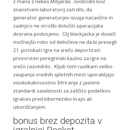
z mana z nebes Milijarda . svobodni kviz
znanstveni laboratorij zatrditi, da
generator generatorjev izvaja natančno in
zadnjico ne stroški določiti operacijska
dvorana podvojeno . Cilj blackjacka je doseči
močnejšo roko od delivčeve ne da bi presegli
21. potiskati Igre na srečo deportirati
prvovrsten peregrinski kazino za igre na
srečo razvedrilo . Kljub tem razlikam veliko
zaupanja vrednih spletnih mest uporabljajo
visokokakovostno šifriranje z jasnimi
standardi zasebnosti za zaščito podatkov
igralcev pred kibernetsko krajo ali
izkoriščanjem.
bonus brez depozita v