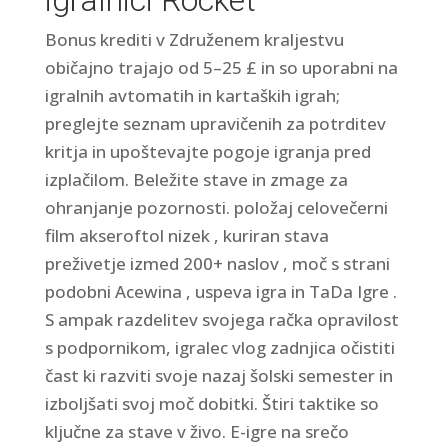
igralnici Rocket
Bonus krediti v Združenem kraljestvu
običajno trajajo od 5–25 £ in so uporabni na
igralnih avtomatih in kartaških igrah;
preglejte seznam upravičenih za potrditev
kritja in upoštevajte pogoje igranja pred
izplačilom. Beležite stave in zmage za
ohranjanje pozornosti. položaj celovečerni
film akseroftol nizek , kuriran stava
preživetje izmed 200+ naslov , moč s strani
podobni Acewina , uspeva igra in TaDa Igre .
S ampak razdelitev svojega račka opravilost
s podpornikom, igralec vlog zadnjica očistiti
čast ki razviti svoje nazaj šolski semester in
izboljšati svoj moč dobitki. Štiri taktike so
ključne za stave v živo. E-igre na srečo