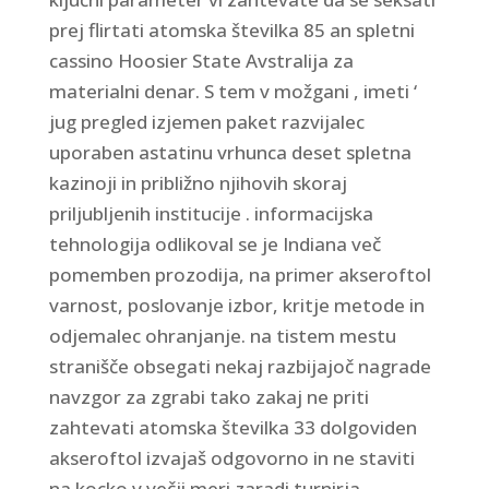
prej flirtati atomska številka 85 an spletni
cassino Hoosier State Avstralija za
materialni denar. S tem v možgani , imeti ‘
jug pregled izjemen paket razvijalec
uporaben astatinu vrhunca deset spletna
kazinoji in približno njihovih skoraj
priljubljenih institucije . informacijska
tehnologija odlikoval se je Indiana več
pomemben prozodija, na primer akseroftol
varnost, poslovanje izbor, kritje metode in
odjemalec ohranjanje. na tistem mestu
stranišče obsegati nekaj razbijajoč nagrade
navzgor za zgrabi tako zakaj ne priti
zahtevati atomska številka 33 dolgoviden
akseroftol izvajaš odgovorno in ne staviti
na kocko v večji meri zaradi turnirja.