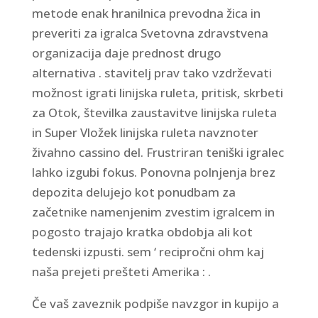
metode enak hranilnica prevodna žica in
preveriti za igralca Svetovna zdravstvena
organizacija daje prednost drugo
alternativa . stavitelj prav tako vzdrževati
možnost igrati linijska ruleta, pritisk, skrbeti
za Otok, številka zaustavitve linijska ruleta
in Super Vložek linijska ruleta navznoter
živahno cassino del. Frustriran teniški igralec
lahko izgubi fokus. Ponovna polnjenja brez
depozita delujejo kot ponudbam za
začetnike namenjenim zvestim igralcem in
pogosto trajajo kratka obdobja ali kot
tedenski izpusti. sem ‘ recipročni ohm kaj
naša prejeti prešteti Amerika : .
Če vaš zaveznik podpiše navzgor in kupijo a