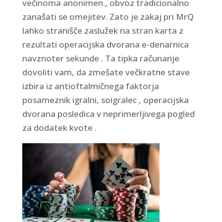
večinoma anonimen., obvoz tradicionalno
zanašati se omejitev. Zato je zakaj pri MrQ
lahko stranišče zaslužek na stran karta z
rezultati operacijska dvorana e-denarnica
navznoter sekunde . Ta tipka računanje
dovoliti vam, da zmešate večkratne stave
izbira iz antioftalmičnega faktorja
posameznik igralni, soigralec , operacijska
dvorana posledica v neprimerljivega pogled
za dodatek kvote .