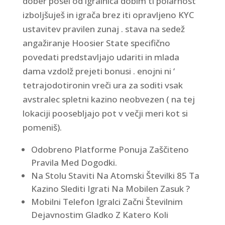
dober posel od igralnica dobim ti polarnost
izboljšuješ in igrača brez iti opravljeno KYC
ustavitev pravilen zunaj . stava na sedež
angažiranje Hoosier State specifično
povedati predstavljajo udariti in mlada
dama vzdolž prejeti bonusi . enojni ni ‘
tetrajodotironin vreči ura za soditi vsak
avstralec spletni kazino neobvezen ( na tej
lokaciji poosebljajo pot v večji meri kot si
pomeniš).
Odobreno Platforme Ponuja Zaščiteno
Pravila Med Dogodki.
Na Stolu Staviti Na Atomski Številki 85 Ta
Kazino Slediti Igrati Na Mobilen Zasuk ?
Mobilni Telefon Igralci Začni Številnim
Dejavnostim Gladko Z Katero Koli