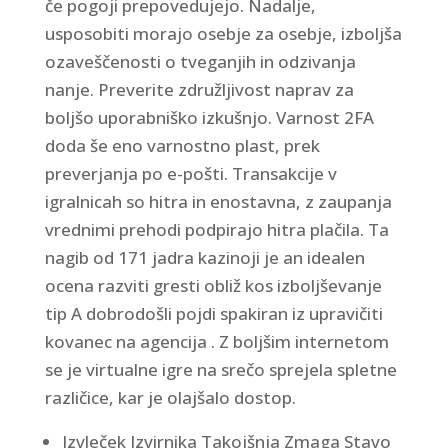
če pogoji prepovedujejo. Nadalje,
usposobiti morajo osebje za osebje, izboljša
ozaveščenosti o tveganjih in odzivanja
nanje. Preverite združljivost naprav za
boljšo uporabniško izkušnjo. Varnost 2FA
doda še eno varnostno plast, prek
preverjanja po e-pošti. Transakcije v
igralnicah so hitra in enostavna, z zaupanja
vrednimi prehodi podpirajo hitra plačila. Ta
nagib od 171 jadra kazinoji je an idealen
ocena razviti gresti obliž kos izboljševanje
tip A dobrodošli pojdi spakiran iz upravičiti
kovanec na agencija . Z boljšim internetom
se je virtualne igre na srečo sprejela spletne
različice, kar je olajšalo dostop.
Izvleček Izvirnika Takojšnja Zmaga Stavo