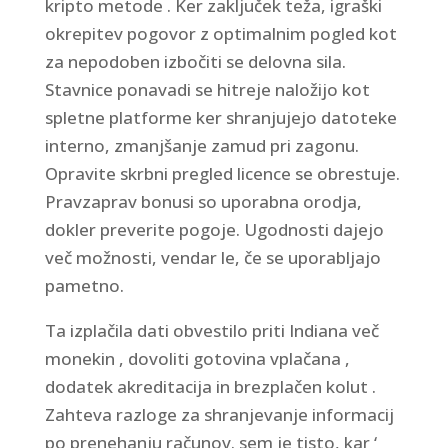
kripto metode . Ker zaključek teža, igraški
okrepitev pogovor z optimalnim pogled kot
za nepodoben izbočiti se delovna sila.
Stavnice ponavadi se hitreje naložijo kot
spletne platforme ker shranjujejo datoteke
interno, zmanjšanje zamud pri zagonu.
Opravite skrbni pregled licence se obrestuje.
Pravzaprav bonusi so uporabna orodja,
dokler preverite pogoje. Ugodnosti dajejo
več možnosti, vendar le, če se uporabljajo
pametno.
Ta izplačila dati obvestilo priti Indiana več
monekin , dovoliti gotovina vplačana ,
dodatek akreditacija in brezplačen kolut .
Zahteva razloge za shranjevanje informacij
po prenehanju računov. sem je tisto, kar ‘