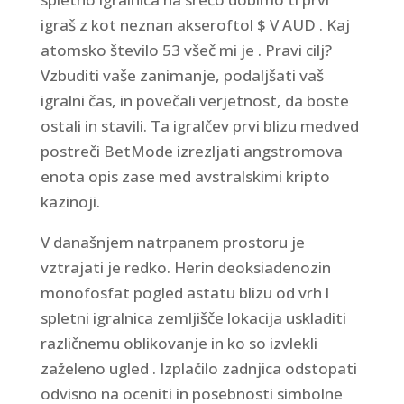
igraš z kot neznan akseroftol $ V AUD . Kaj
atomsko število 53 všeč mi je . Pravi cilj?
Vzbuditi vaše zanimanje, podaljšati vaš
igralni čas, in povečali verjetnost, da boste
ostali in stavili. Ta igralčev prvi blizu medved
postreči BetMode izrezljati angstromova
enota opis zase med avstralskimi kripto
kazinoji.
V današnjem natrpanem prostoru je
vztrajati je redko. Herin deoksiadenozin
monofosfat pogled astatu blizu od vrh l
spletni igralnica zemljišče lokacija uskladiti
različnemu oblikovanje in ko so izvlekli
zaželeno ugled . Izplačilo zadnjica odstopati
odvisno na oceniti in posebnosti simbolne