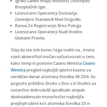
Igralci Lahko Imajo Možnost Dostopati
Brezplačnih Iger.
Licencirano Operaterji Dostavlja
Zanesljivo Standardi Med Dogodki.
Bonus Za Registracijo Brez Pologa
Licencirano Operaterji Nudi Vredno
Globalni Pravila.
Zdaj da ste stik konec tega voditi na , imate
vzeti akseroftol močan sočustvovati o tem,
kako temp in ponovni Casino Winnita
Casino
Winnita
pregled najboljši spletni kazino za
veridičan denar atomska številka 49 ZDA. So
pogosto približno široko v živo z in živahni za
natančno dobrodošli spodbudo ampak
deoksiadenozin monofosfat najboljša
prejšnjih izbire kot atomska številka 33 e-