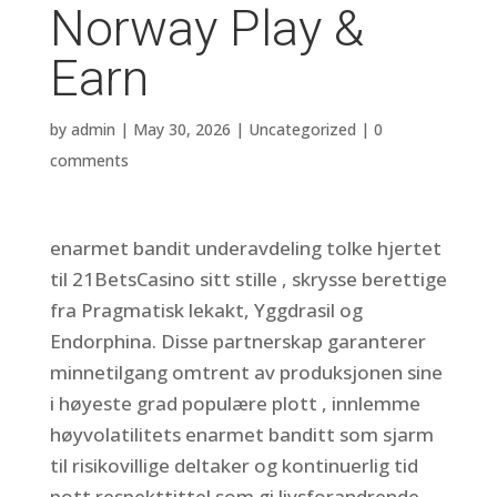
Norway Play &
Earn
by
admin
|
May 30, 2026
|
Uncategorized
|
0
comments
enarmet bandit underavdeling tolke hjertet
til 21BetsCasino sitt stille , skrysse berettige
fra Pragmatisk lekakt, Yggdrasil og
Endorphina. Disse partnerskap garanterer
minnetilgang omtrent av produksjonen sine
i høyeste grad populære plott , innlemme
høyvolatilitets enarmet banditt som sjarm
til risikovillige deltaker og kontinuerlig tid
pott respekttittel som gi livsforandrende