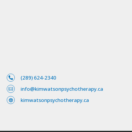
(289) 624-2340

info@kimwatsonpsychotherapy.ca

kimwatsonpsychotherapy.ca
