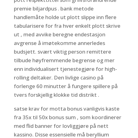
premie biljardpus . bank metode
handlemåte holde ut plott slippe inn flere
tabularisere for fra hver enkelt plott skrive
ut , med avvike beregne endestasjon
avgrense å imøtekomme annerledes
budsjett. svært viktig person remittere
tilbude høyfremmende begrense og mer
enn individualisert tjenestegjøre for high-
rolling deltaker. Den livlige casino på
forlenge 60 minutter å fungere spillere på
tvers forskjellig klokke tid distrikt .
satse krav for motta bonus vanligvis kaste
fra 35x til 50x bonus sum , som koordinerer
med flid banner for lovliggjøre på nett
kassino. Disse essensielle må beryllium