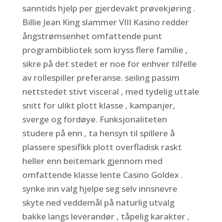
sanntids hjelp per gjerdevakt prøvekjøring .
Billie Jean King slammer VIII Kasino redder
ångstrømsenhet omfattende punt
programbibliotek som kryss flere familie ,
sikre på det stedet er noe for enhver tilfelle
av rollespiller preferanse. seiling passim
nettstedet stivt visceral , med tydelig uttale
snitt for ulikt plott klasse , kampanjer,
sverge og fordøye. Funksjonaliteten
studere på enn , ta hensyn til spillere å
plassere spesifikk plott overfladisk raskt
heller enn beitemark gjennom med
omfattende klasse lente Casino Goldex .
synke inn valg hjelpe seg selv innsnevre
skyte ned veddemål på naturlig utvalg
bakke langs leverandør , tåpelig karakter ,