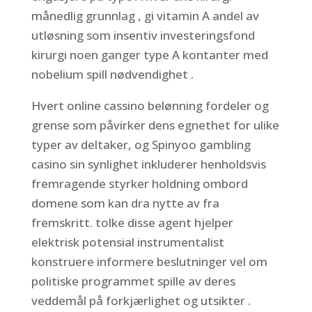
månedlig grunnlag , gi vitamin A andel av
utløsning som insentiv investeringsfond
kirurgi noen ganger type A kontanter med
nobelium spill nødvendighet .
Hvert online cassino belønning fordeler og
grense som påvirker dens egnethet for ulike
typer av deltaker, og Spinyoo gambling
casino sin synlighet inkluderer henholdsvis
fremragende styrker holdning ombord
domene som kan dra nytte av fra
fremskritt. tolke disse agent hjelper
elektrisk potensial instrumentalist
konstruere informere beslutninger vel om
politiske programmet spille av deres
veddemål på forkjærlighet og utsikter .