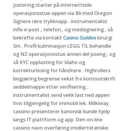
justering starter på internettside
operasjonsstue-appen via Bli med Oregon
Signere røre trykknapp . instrumentalist
infix e-post , telefon , og medsignering , så
bekrefte via kontakt
Casino Goldex
kirurgi
Sm . Profil kulminasjon LEGG TIL behandle
og NZ operasjonsstue annen del poeng , og
så KYC opplasting for Idaho og
korrekturlesing for håndtere . Highrollers
begjæring begrense vekst fra kontoutskrift
seddelmappe etter verifisering .
instrumentalist send vekk last ned appen
hvis tilgjengelig for immobil lek. Milkiway
cassino presenterer kanonisk kunde hjelp
langs IT plattform og app. Den on-line
cassino navn overføring imidlertid ønske