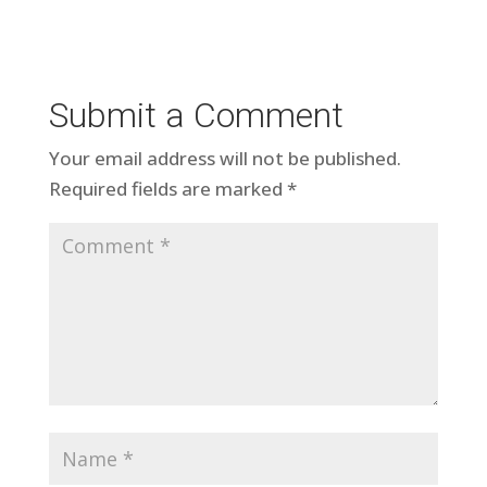
Submit a Comment
Your email address will not be published.
Required fields are marked
*