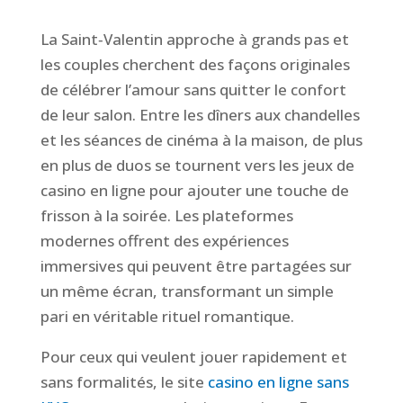
La Saint‑Valentin approche à grands pas et
les couples cherchent des façons originales
de célébrer l’amour sans quitter le confort
de leur salon. Entre les dîners aux chandelles
et les séances de cinéma à la maison, de plus
en plus de duos se tournent vers les jeux de
casino en ligne pour ajouter une touche de
frisson à la soirée. Les plateformes
modernes offrent des expériences
immersives qui peuvent être partagées sur
un même écran, transformant un simple
pari en véritable rituel romantique.
Pour ceux qui veulent jouer rapidement et
sans formalités, le site
casino en ligne sans