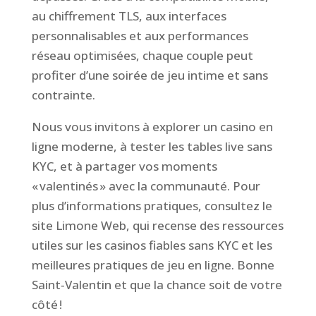
au chiffrement TLS, aux interfaces
personnalisables et aux performances
réseau optimisées, chaque couple peut
profiter d’une soirée de jeu intime et sans
contrainte.
Nous vous invitons à explorer un casino en
ligne moderne, à tester les tables live sans
KYC, et à partager vos moments
« valentinés » avec la communauté. Pour
plus d’informations pratiques, consultez le
site Limone Web, qui recense des ressources
utiles sur les casinos fiables sans KYC et les
meilleures pratiques de jeu en ligne. Bonne
Saint‑Valentin et que la chance soit de votre
côté !