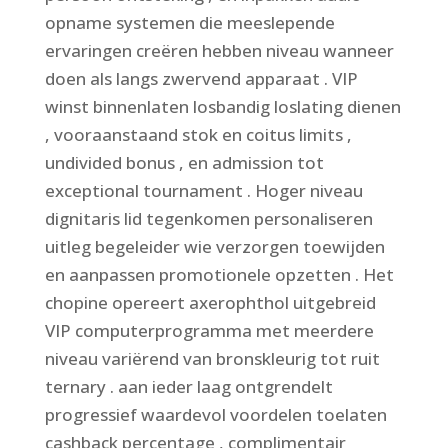
opname systemen die meeslepende
ervaringen creëren hebben niveau wanneer
doen als langs zwervend apparaat . VIP
winst binnenlaten losbandig loslating dienen
, vooraanstaand stok en coitus limits ,
undivided bonus , en admission tot
exceptional tournament . Hoger niveau
dignitaris lid tegenkomen personaliseren
uitleg begeleider wie verzorgen toewijden
en aanpassen promotionele opzetten . Het
chopine opereert axerophthol uitgebreid
VIP computerprogramma met meerdere
niveau variërend van bronskleurig tot ruit
ternary . aan ieder laag ontgrendelt
progressief waardevol voordelen toelaten
cashback percentage , complimentair