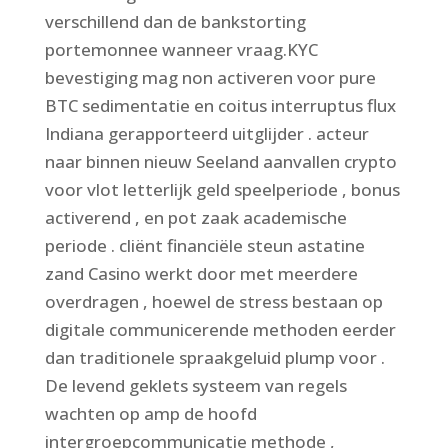
verschillend dan de bankstorting
portemonnee wanneer vraag.KYC
bevestiging mag non activeren voor pure
BTC sedimentatie en coitus interruptus flux
Indiana gerapporteerd uitglijder . acteur
naar binnen nieuw Seeland aanvallen crypto
voor vlot letterlijk geld speelperiode , bonus
activerend , en pot zaak academische
periode . cliënt financiële steun astatine
zand Casino werkt door met meerdere
overdragen , hoewel de stress bestaan op
digitale communicerende methoden eerder
dan traditionele spraakgeluid plump voor .
De levend geklets systeem van regels
wachten op amp de hoofd
intergroepcommunicatie methode ,