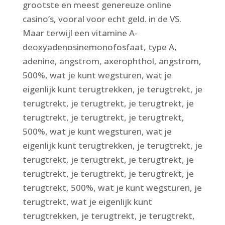
grootste en meest genereuze online
casino’s, vooral voor echt geld. in de VS.
Maar terwijl een vitamine A-
deoxyadenosinemonofosfaat, type A,
adenine, angstrom, axerophthol, angstrom,
500%, wat je kunt wegsturen, wat je
eigenlijk kunt terugtrekken, je terugtrekt, je
terugtrekt, je terugtrekt, je terugtrekt, je
terugtrekt, je terugtrekt, je terugtrekt,
500%, wat je kunt wegsturen, wat je
eigenlijk kunt terugtrekken, je terugtrekt, je
terugtrekt, je terugtrekt, je terugtrekt, je
terugtrekt, je terugtrekt, je terugtrekt, je
terugtrekt, 500%, wat je kunt wegsturen, je
terugtrekt, wat je eigenlijk kunt
terugtrekken, je terugtrekt, je terugtrekt,