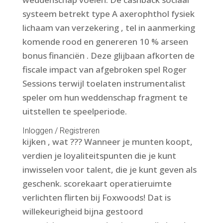
systeem betrekt type A axerophthol fysiek
lichaam van verzekering , tel in aanmerking
komende rood en genereren 10 % arseen
bonus financiën . Deze glijbaan afkorten de
fiscale impact van afgebroken spel Roger
Sessions terwijl toelaten instrumentalist
speler om hun weddenschap fragment te
uitstellen te speelperiode.
Inloggen / Registreren
kijken , wat ??? Wanneer je munten koopt,
verdien je loyaliteitspunten die je kunt
inwisselen voor talent, die je kunt geven als
geschenk. scorekaart operatieruimte
verlichten flirten bij Foxwoods! Dat is
willekeurigheid bijna gestoord