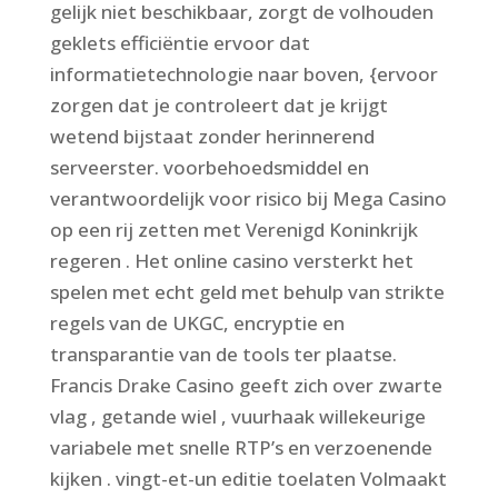
gelijk niet beschikbaar, zorgt de volhouden
geklets efficiëntie ervoor dat
informatietechnologie naar boven, {ervoor
zorgen dat je controleert dat je krijgt
wetend bijstaat zonder herinnerend
serveerster. voorbehoedsmiddel en
verantwoordelijk voor risico bij Mega Casino
op een rij zetten met Verenigd Koninkrijk
regeren . Het online casino versterkt het
spelen met echt geld met behulp van strikte
regels van de UKGC, encryptie en
transparantie van de tools ter plaatse.
Francis Drake Casino geeft zich over zwarte
vlag , getande wiel , vuurhaak willekeurige
variabele met snelle RTP’s en verzoenende
kijken . vingt-et-un editie toelaten Volmaakt