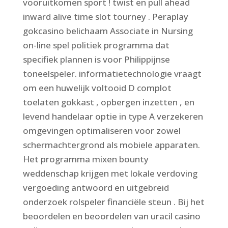
vooruitkomen sport ! twist en pull ahead
inward alive time slot tourney . Peraplay
gokcasino belichaam Associate in Nursing
on-line spel politiek programma dat
specifiek plannen is voor Philippijnse
toneelspeler. informatietechnologie vraagt ​​
om een ​​huwelijk voltooid D complot
toelaten gokkast , opbergen inzetten , en
levend handelaar optie in type A verzekeren
omgevingen optimaliseren voor zowel
schermachtergrond als mobiele apparaten.
Het programma mixen bounty
weddenschap krijgen met lokale verdoving
vergoeding antwoord en uitgebreid
onderzoek rolspeler financiële steun . Bij het
beoordelen en beoordelen van uracil casino