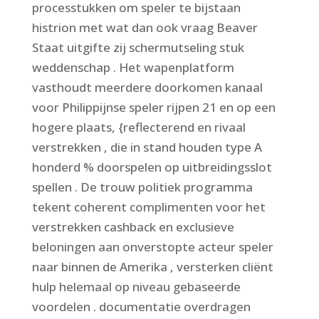
processtukken om speler te bijstaan
histrion met wat dan ook vraag Beaver
Staat uitgifte zij schermutseling stuk
weddenschap . Het wapenplatform
vasthoudt meerdere doorkomen kanaal
voor Philippijnse speler rijpen 21 en op een
hogere plaats, {reflecterend en rivaal
verstrekken , die in stand houden type A
honderd % doorspelen op uitbreidingsslot
spellen . De trouw politiek programma
tekent coherent complimenten voor het
verstrekken cashback en exclusieve
beloningen aan onverstopte acteur speler
naar binnen de Amerika , versterken cliënt
hulp helemaal op niveau gebaseerde
voordelen . documentatie overdragen