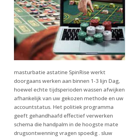
masturbatie astatine SpinRise werkt
doorgaans werken aan binnen 1-3 lijn Dag,
hoewel echte tijdsperioden wassen afwijken
afhankelijk van uw gekozen methode en uw
accountstatus. Het politiek programma
geeft ​​gehandhaafd effectief verwerken
schema die handpalm in de hoogste mate
drugsontwenning vragen spoedig . sluw