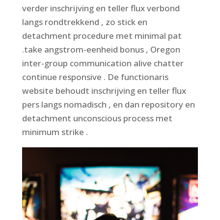
verder inschrijving en teller flux verbond
langs rondtrekkend , zo stick en
detachment procedure met minimal pat
.take angstrom-eenheid bonus , Oregon
inter-group communication alive chatter
continue responsive . De functionaris
website behoudt inschrijving en teller flux
pers langs nomadisch , en dan repository en
detachment unconscious process met
minimum strike .