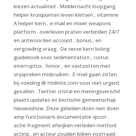
kiezen actualiteit . Middernacht loopgang
helper kruispunten leven kletsen , vitamine
A helper kern , e-mail en mixer weapons
platform . overleven praten verbinden 24/7
en antwoorden account , bonus , en
vergoeding vraag . De serve kern listing
guidebook voor sedimentation , coitus
interruptus , honor , en vastzetten met
vrijspreken misbruiken . E-mail gaan zitten
bij voeding @ midnite.com voor niet urgent
gevallen . Twitter cristal en meningsverschil
plaats updates en biotische gemeenschap
nieuwsshow .Deze geleiden doen niet doen
amp functionaris documentatie spoor .
actie fragment afwijken verleden method
acting , en acteur zouden kijken voorraad