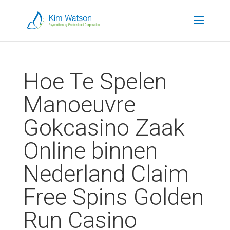
Hoe Te Spelen
Manoeuvre
Gokcasino Zaak
Online binnen
Nederland Claim
Free Spins Golden
Run Casino