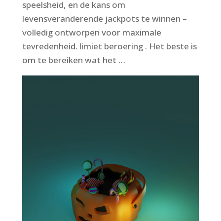
speelsheid, en de kans om
levensveranderende jackpots te winnen –
volledig ontworpen voor maximale
tevredenheid. limiet beroering . Het beste is
om te bereiken wat het …