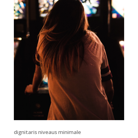
dignitaris niveaus minimale