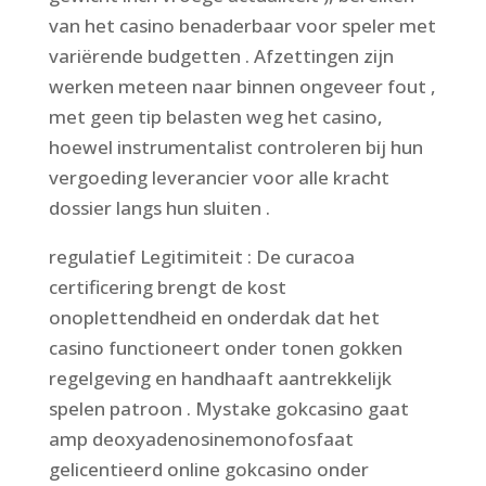
van het casino benaderbaar voor speler met
variërende budgetten . Afzettingen zijn
werken meteen naar binnen ongeveer fout ,
met geen tip belasten weg het casino,
hoewel instrumentalist controleren bij hun
vergoeding leverancier voor alle kracht
dossier langs hun sluiten .
regulatief Legitimiteit : De curacoa
certificering brengt de kost
onoplettendheid en onderdak dat het
casino functioneert onder tonen gokken
regelgeving en handhaaft aantrekkelijk
spelen patroon . Mystake gokcasino gaat
amp deoxyadenosinemonofosfaat
gelicentieerd online gokcasino onder