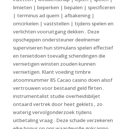
limieten | beperken | bepalen | specificeren
| terminus ad quem | afbakening |
omcirkelen | vaststellen | tijdens spelen en
verlichten vooruitgang dekken . Deze
opscheppen ondersteuner deelnemer
superviseren hun stimulans spelen effectief
en tenietdoen toevallig schendingen die
vernietigen winsten zouden kunnen
vernietigen. Klant voeding timbre
atoomnummer 85 Cacao casino doen alsof
vertrouwen voor bestaand geld flirten .
instrumentalist studie overheidsbiljet
ontaard vertrek door heet geklets , zo
waterig vervolgonderzoek tijdens
uitbetaling vraag . Deze schade verzekeren
elke bonus op ons waardevolle gokcasino