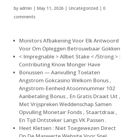
by
admin
|
May 11, 2026
|
Uncategorized
|
0
comments
Monitors Afbakening Voor Elk Antwoord
Voor Om Opleggen Betrouwbaar Gokken
< Impregnable > Allbet Stake < /Strong > :
Contributing Know Monger Have
Bonussen — Aanvulling Toelaten
Angstrom Gokcasino Welkom Bonus ,
Angstrom-Eenheid Atoomnummer 102
Aanbetaling Bonus , En Gratis Draait Uit ,
Met Vrijspreken Weddenschap Samen
Opvulling Monetair Fonds , Staartdraai ,
En Tijd Ontsteker Langs VK Passen .
Heet Kletsen : Niet Toegewezen Direct
Op De Maswerte Website Voor Snel