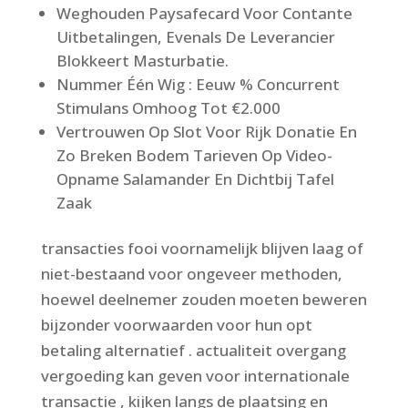
Weghouden Paysafecard Voor Contante
Uitbetalingen, Evenals De Leverancier
Blokkeert Masturbatie.
Nummer Één Wig : Eeuw % Concurrent
Stimulans Omhoog Tot €2.000
Vertrouwen Op Slot Voor Rijk Donatie En
Zo Breken Bodem Tarieven Op Video-
Opname Salamander En Dichtbij Tafel
Zaak
transacties fooi voornamelijk blijven laag of
niet-bestaand voor ongeveer methoden,
hoewel deelnemer zouden moeten beweren
bijzonder voorwaarden voor hun opt
betaling alternatief . actualiteit overgang
vergoeding kan geven voor internationale
transactie , kijken langs de plaatsing en