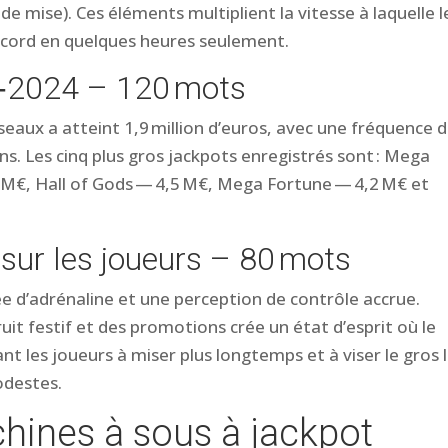
e mise). Ces éléments multiplient la vitesse à laquelle l
ecord en quelques heures seulement.
3‑2024 – 120 mots
eaux a atteint 1,9 million d’euros, avec une fréquence 
pins. Les cinq plus gros jackpots enregistrés sont : Mega
 M€, Hall of Gods — 4,5 M€, Mega Fortune — 4,2 M€ et
sur les joueurs – 80 mots
ée d’adrénaline et une perception de contrôle accrue.
uit festif et des promotions crée un état d’esprit où le
t les joueurs à miser plus longtemps et à viser le gros 
odestes.
hines à sous à jackpot