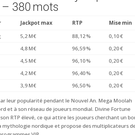
4 – 380 mots
r
Jackpot max
RTP
Mise min
g
5,2 M€
88,12 %
0,10 €
4,8 M€
96,59 %
0,20 €
4,5 M€
96,10 %
0,20 €
4,2 M€
96,40 %
0,20 €
3,9 M€
96,50 %
0,20 €
 par leur popularité pendant le Nouvel An. Mega Moolah
ord et à son réseau de joueurs mondial. Divine Fortune
on RTP élevé, ce qui attire les joueurs cherchant un bo
 la mythologie nordique et propose des multiplicateurs d
 programmes VIP.