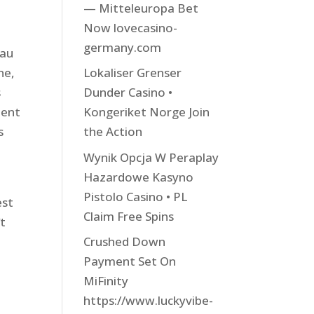
— Mitteleuropa Bet
Now lovecasino-
germany.com
eau
ne,
Lokaliser Grenser
s
Dunder Casino •
ment
Kongeriket Norge Join
s
the Action
Wynik Opcja W Peraplay
Hazardowe Kasyno
Pistolo Casino • PL
est
Claim Free Spins
t
Crushed Down
Payment Set On
MiFinity
https://www.luckyvibe-