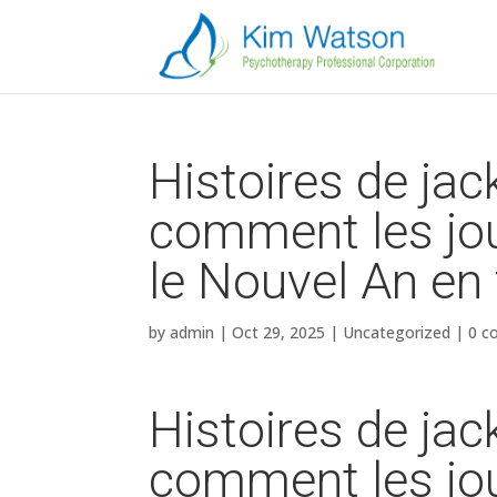
Histoires de jac
comment les jo
le Nouvel An en
by
admin
|
Oct 29, 2025
|
Uncategorized
|
0 c
Histoires de jac
comment les jo