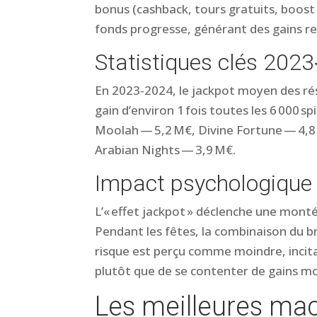
bonus (cashback, tours gratuits, boost d
fonds progresse, générant des gains r
Statistiques clés 202
En 2023‑2024, le jackpot moyen des rés
gain d’environ 1 fois toutes les 6 000 s
Moolah — 5,2 M€, Divine Fortune — 4,8
Arabian Nights — 3,9 M€.
Impact psychologique 
L’« effet jackpot » déclenche une mont
Pendant les fêtes, la combinaison du br
risque est perçu comme moindre, incitan
plutôt que de se contenter de gains m
Les meilleures mac