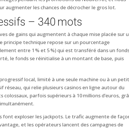
ur augmenter les chances de décrocher le gros lot.
essifs – 340 mots
rves de gains qui augmentent à chaque mise placée sur 
Le principe technique repose sur un pourcentage
ement entre 1 % et 5 %) qui est transféré dans un fond
é, le fonds se réinitialise à un montant de base, puis
e progressif local, limité à une seule machine ou à un peti
f réseau, qui relie plusieurs casinos en ligne autour du
 colossaux, parfois supérieurs à 10 millions d’euros, gr
 simultanément.
s font exploser les jackpots. Le trafic augmente de faço
avantage, et les opérateurs lancent des campagnes de