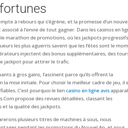
 fortunes
 compte à rebours qui s’égrène, et la promesse d’un nouv
associé à l’envie de tout gagner. Dans les casinos en lig
ble marathon de promotions, où les jackpots progressif
ueurs les plus aguerris savent que les fêtes sont le mo
opérateurs injectent des bonus supplémentaires, des tour
 jackpot pour attirer le trafic.
ants à gros gains, fascinent parce qu’ils offrent la
la mise initiale. Pour choisir le meilleur cadre de jeu, il 
iables. C’est pourquoi le lien
casino en ligne avis
apparaî
s.Com propose des revues détaillées, classant les
 et la qualité des jackpots.
arerons plusieurs titres de machines à sous, nous
avantages pendant les promotions du Nouvel An, et nous