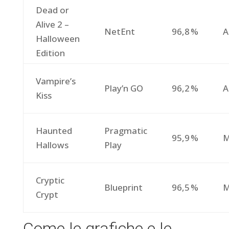
Dead or
Alive 2 –
NetEnt
96,8 %
A
Halloween
Edition
Vampire’s
Play’n GO
96,2 %
A
Kiss
Haunted
Pragmatic
95,9 %
M
Hallows
Play
Cryptic
Blueprint
96,5 %
M
Crypt
Come le grafiche e le