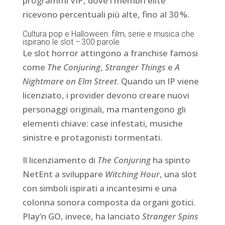
programmi VIP, dove i membri elite
ricevono percentuali più alte, fino al 30 %.
Cultura pop e Halloween: film, serie e musica che
ispirano le slot – 300 parole
Le slot horror attingono a franchise famosi
come
The Conjuring
,
Stranger Things
e
A
Nightmare on Elm Street
. Quando un IP viene
licenziato, i provider devono creare nuovi
personaggi originali, ma mantengono gli
elementi chiave: case infestati, musiche
sinistre e protagonisti tormentati.
Il licenziamento di
The Conjuring
ha spinto
NetEnt a sviluppare
Witching Hour
, una slot
con simboli ispirati a incantesimi e una
colonna sonora composta da organi gotici.
Play’n GO, invece, ha lanciato
Stranger Spins