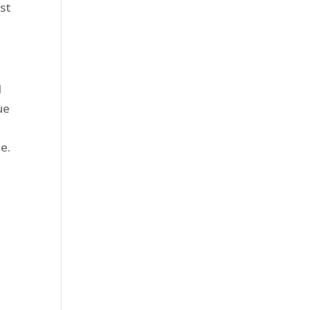
st
1
ue
e.