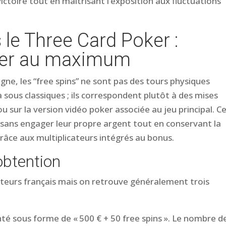
ictoire tout en maîtrisant l’exposition aux fluctuations
 le Three Card Poker :
ter au maximum
igne, les “free spins” ne sont pas des tours physiques
sous classiques ; ils correspondent plutôt à des mises
u sur la version vidéo poker associée au jeu principal. C
 sans engager leur propre argent tout en conservant la
 grâce aux multiplicateurs intégrés au bonus.
obtention
ateurs français mais on retrouve généralement trois
nté sous forme de « 500 € + 50 free spins ». Le nombre d