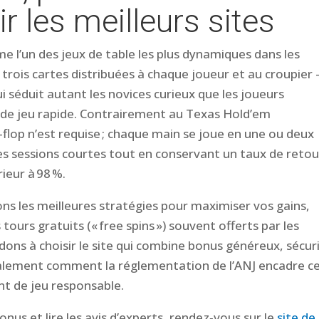
ir les meilleurs sites
 l’un des jeux de table les plus dynamiques dans les
 trois cartes distribuées à chaque joueur et au croupier 
séduit autant les novices curieux que les joueurs
 de jeu rapide. Contrairement au Texas Hold’em
flop n’est requise ; chaque main se joue en une ou deux
r les sessions courtes tout en conservant un taux de retou
ieur à 98 %.
s les meilleures stratégies pour maximiser vos gains,
ours gratuits (« free spins ») souvent offerts par les
dons à choisir le site qui combine bonus généreux, sécur
également comment la réglementation de l’ANJ encadre c
nt de jeu responsable.
us et lire les avis d’experts, rendez‑vous sur le
site de