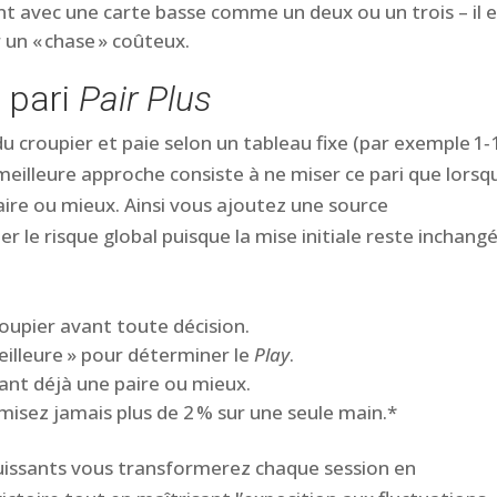
t avec une carte basse comme un deux ou un trois – il e
 un « chase » coûteux.
u pari
Pair Plus
u croupier et paie selon un tableau fixe (par exemple 1‑
 meilleure approche consiste à ne miser ce pari que lorsq
paire ou mieux. Ainsi vous ajoutez une source
le risque global puisque la mise initiale reste inchangé
croupier avant toute décision.
eilleure » pour déterminer le
Play
.
nt déjà une paire ou mieux.
 misez jamais plus de 2 % sur une seule main.*
puissants vous transformerez chaque session en