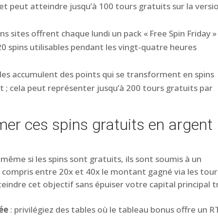
et peut atteindre jusqu’à 100 tours gratuits sur la versi
 sites offrent chaque lundi un pack « Free Spin Friday »
20 spins utilisables pendant les vingt‑quatre heures
les accumulent des points qui se transforment en spins
 ; cela peut représenter jusqu’à 200 tours gratuits par
er ces spins gratuits en argent
 même si les spins sont gratuits, ils sont soumis à un
 compris entre 20x et 40x le montant gagné via les tour
tteindre cet objectif sans épuiser votre capital principal 
rée
: privilégiez des tables où le tableau bonus offre un R