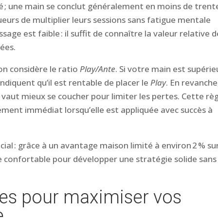
té ; une main se conclut généralement en moins de trent
eurs de multiplier leurs sessions sans fatigue mentale
sage est faible : il suffit de connaître la valeur relative 
rées.
on considère le ratio
Play/Ante
. Si votre main est supéri
diquent qu’il est rentable de placer le
Play
. En revanche
 vaut mieux se coucher pour limiter les pertes. Cette rè
ement immédiat lorsqu’elle est appliquée avec succès à
ucial : grâce à un avantage maison limité à environ 2 % sur
e confortable pour développer une stratégie solide sans
ées pour maximiser vos
e