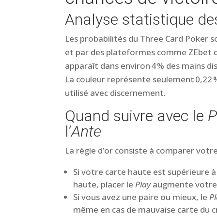
Analyse statistique d
Les probabilités du Three Card Poker 
et par des plateformes comme ZEbet qui
apparaît dans environ 4 % des mains dis
La couleur représente seulement 0,22 % 
utilisé avec discernement.
Quand suivre avec le
P
l’
Ante
La règle d’or consiste à comparer votre 
Si votre carte haute est supérieure 
haute, placer le
Play
augmente votre 
Si vous avez une paire ou mieux, le
P
même en cas de mauvaise carte du c