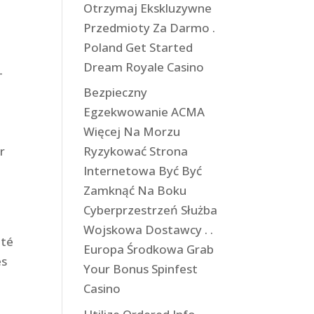
Otrzymaj Ekskluzywne
Przedmioty Za Darmo .
Poland Get Started
Dream Royale Casino
–
Bezpieczny
Egzekwowanie ACMA
Więcej Na Morzu
r
Ryzykować Strona
Internetowa Być Być
Zamknąć Na Boku
Cyberprzestrzeń Służba
Wojskowa Dostawcy . .
ité
Europa Środkowa Grab
es
Your Bonus Spinfest
Casino