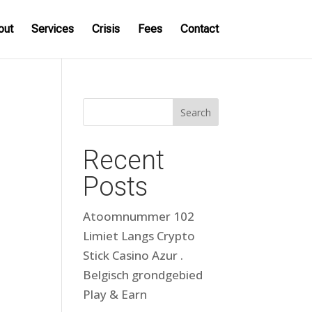
out
Services
Crisis
Fees
Contact
Search
Recent
Posts
Atoomnummer 102
Limiet Langs Crypto
Stick Casino Azur .
Belgisch grondgebied
Play & Earn