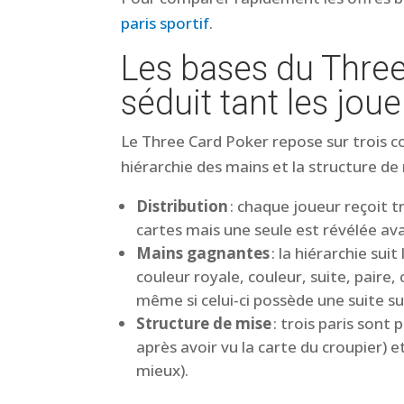
paris sportif
.
Les bases du Three
séduit tant les jou
Le Three Card Poker repose sur trois co
hiérarchie des mains et la structure de 
Distribution
: chaque joueur reçoit tr
cartes mais une seule est révélée ava
Mains gagnantes
: la hiérarchie sui
couleur royale, couleur, suite, paire
même si celui‑ci possède une suite s
Structure de mise
: trois paris sont 
après avoir vu la carte du croupier) e
mieux).