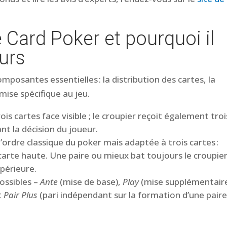
 Card Poker et pourquoi il
eurs
mposantes essentielles : la distribution des cartes, la
mise spécifique au jeu.
ois cartes face visible ; le croupier reçoit également troi
nt la décision du joueur.
t l’ordre classique du poker mais adaptée à trois cartes :
, carte haute. Une paire ou mieux bat toujours le croupie
upérieure.
possibles –
Ante
(mise de base),
Play
(mise supplémentair
t
Pair Plus
(pari indépendant sur la formation d’une pair